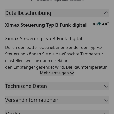
Detailbeschreibung
Ximax Steuerung Typ B Funk digital
Ximax Steuerung Typ B Funk digital
Durch den batteriebetriebenen Sender der Typ FD
Steuerung können Sie die gewünschte Temperatur
einstellen, welche dann direkt an
den Empfänger gesendet wird. Die Raumtemperatur
Mehr anzeigen
ist dabei mit Hilfe eines großen und komfortablen
LCD-Display einstellbar. Die Steuerung Typ FD besitzt
Technische Daten
eine BOOST-Funktion, eine Tages- und
Wochenprogrammierung, sowie eine
Versandinformationen
Abwesenheitsprogrammierung.
Somit kann die Temperatur zeitlich begrenzt werden.
Marke