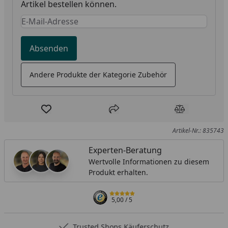
Artikel bestellen können.
Keine Eingabe erforderlich
Eingabe erforderlich
Absenden
Andere Produkte der Kategorie Zubehör
Produkt zur Wunschliste hinzufügen
Teilen
Produkt Ver
Artikel-Nr.: 835743
Experten-Beratung
Wertvolle Informationen zu diesem
Produkt erhalten.
5,00
/ 5
Trusted Shops Käuferschutz