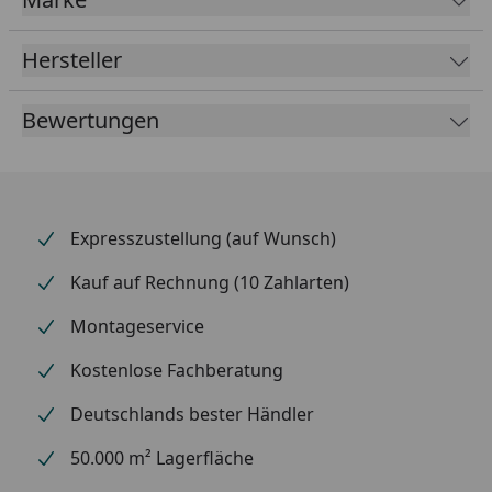
Material & Farbe
Hersteller
Farbe:
weiß
Bewertungen
Anwendungsbereich:
Expresszustellung (auf Wunsch)
Verwendbar zu jedem Standard-Heizstab mit
Kauf auf Rechnung (10 Zahlarten)
Schukostecker
Montageservice
Die Steuerungen sind nur in Verbindung mit
Heizstab Typ 1 sinnvoll!
Kostenlose Fachberatung
Deutschlands bester Händler
50.000 m² Lagerfläche