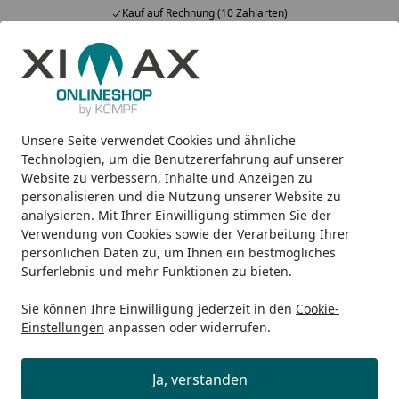
Kauf auf Rechnung (10 Zahlarten)
Alle Produkte
Mein Konto
Wunschl
Ein
5,00
/ 5
Suchen
Unsere Seite verwendet Cookies und ähnliche
Design-Heizkörper
Zubehör
Ximax Steuerung Typ B Funk
Startseite
Technologien, um die Benutzererfahrung auf unserer
Ximax Steuerung Typ B Funk digital
Website zu verbessern, Inhalte und Anzeigen zu
personalisieren und die Nutzung unserer Website zu
analysieren. Mit Ihrer Einwilligung stimmen Sie der
Verwendung von Cookies sowie der Verarbeitung Ihrer
persönlichen Daten zu, um Ihnen ein bestmögliches
Surferlebnis und mehr Funktionen zu bieten.
Sie können Ihre Einwilligung jederzeit in den
Cookie-
Einstellungen
anpassen oder widerrufen.
Ja, verstanden