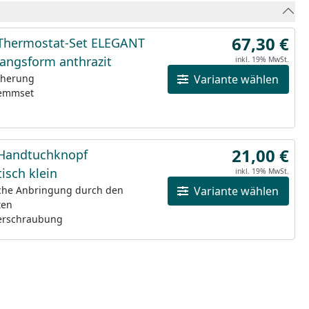
67,30 €
Thermostat-Set ELEGANT
angsform anthrazit
inkl. 19% MwSt.
cherung
Variante wählen
lemmset
21,00 €
Handtuchknopf
isch klein
inkl. 19% MwSt.
sche Anbringung durch den
Variante wählen
ten
erschraubung