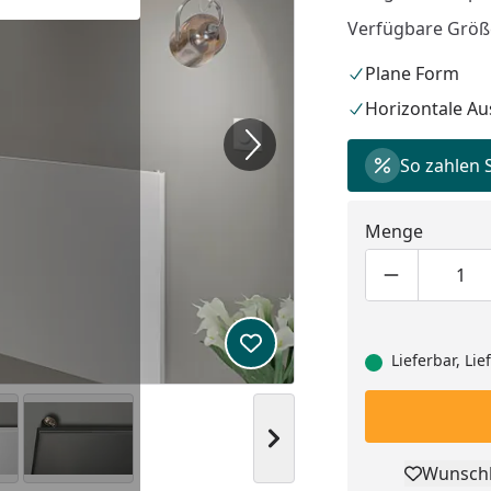
Verfügbare Größe
Plane Form
Horizontale A
So zahlen 
Menge
Produktmen
Pro
Produkt zur Wunschliste hi
Lieferbar, Li
Nächstes Bild anzeigen
Wunschl
Pro