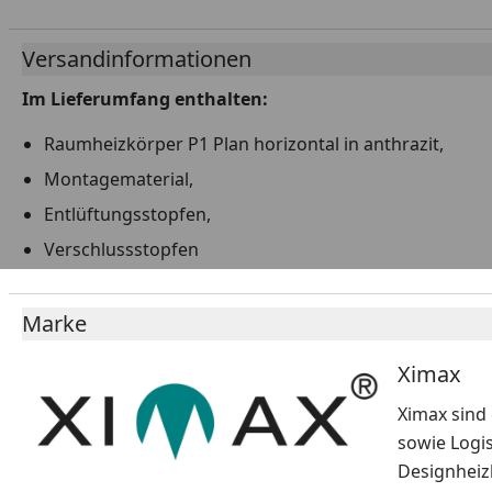
Versandinformationen
Im Lieferumfang enthalten:
Raumheizkörper P1 Plan horizontal in anthrazit,
Montagematerial,
Entlüftungsstopfen,
Verschlussstopfen
Marke
Ximax
Ximax sind
sowie Logi
Designheiz