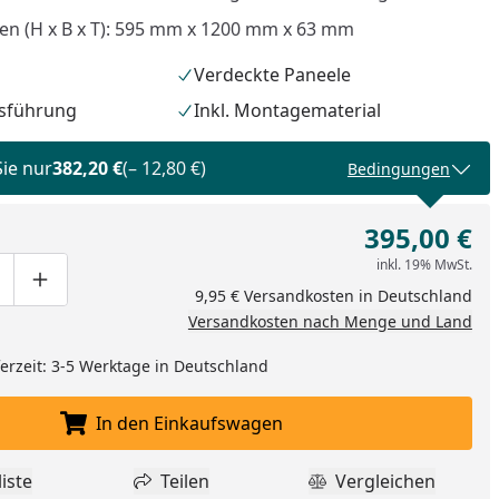
n (H x B x T): 595 mm x 1200 mm x 63 mm
Verdeckte Paneele
usführung
Inkl. Montagematerial
Sie nur
382,20 €
(– 12,80 €)
Bedingungen
395,00 €
inkl. 19% MwSt.
ge um eins verringern
duktmenge manuell eingeben
Produktmenge um eins erhöhen
9,95 € Versandkosten in Deutschland
Versandkosten nach Menge und Land
nzufügen
eferzeit: 3-5 Werktage in Deutschland
In den Einkaufswagen
In den Einkaufswagen legen
iste
Teilen
Vergleichen
dukt zur Wunschliste hinzufügen
Teilen
Produkt Vergle