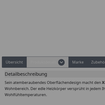
Rechnungskauf
Montageservice
Übersicht
Produktdetails
Marke
Zubehö
Detailbeschreibung
Sein atemberaubendes Oberflächendesign macht den
X
Wohnbereich. Der edle Heizkörper versprüht in jedem 
Wohlfühltemperaturen.