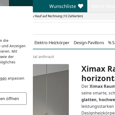
Wunschliste
Meine Bes
Wunschliste
Meine Beste
Kauf auf Rechnung (10 Zahlarten)
m die
Duschkabinen
Elektro-Heizkörper
Design-Pavillons
% S
e und Anzeigen
ieren. Mit
owie der
r P1 Plan horizontal anthrazit
mögliches
Ximax R
horizont
ngen
anpassen
Der
Ximax Raumh
seine smarte, sc
gen öffnen
glatten, hochwe
leistungsstarken
Designheizkörper