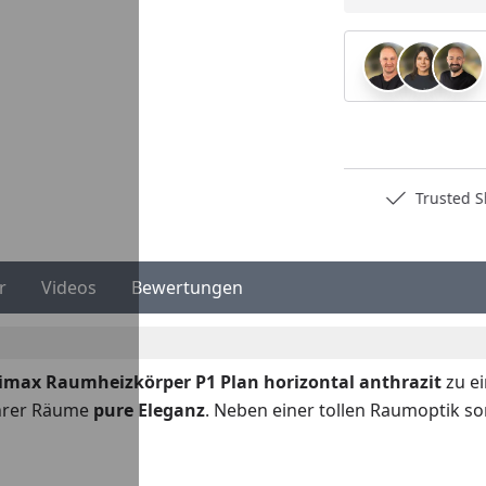
Youtube-Video
Deutschlands bester Händler
Trusted S
r
Videos
Bewertungen
imax Raumheizkörper P1 Plan horizontal anthrazit
zu e
Ihrer Räume
pure Eleganz
. Neben einer tollen Raumoptik so