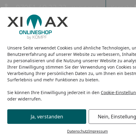
Hotline
07051 / 9 22 22
Kontakt
Mo-Fr. 8-16 Uhr
Kontakt
Eigene Montage-Teams
Unsere Seite verwendet Cookies und ähnliche Technologien, u
Design-Carports
Design-Heizkörper
Infrarot-Heizkörper
Benutzererfahrung auf unserer Website zu verbessern, Inhalt
zu personalisieren und die Nutzung unserer Website zu analys
Ihrer Einwilligung stimmen Sie der Verwendung von Cookies s
Design-Heizkörper
Raumheizkörper
Ximax Raumheizkörpe
Startseite
Verarbeitung Ihrer persönlichen Daten zu, um Ihnen ein best
Surferlebnis und mehr Funktionen zu bieten.
Sie können Ihre Einwilligung jederzeit in den
Cookie-Einstellu
oder widerrufen.
Ja, verstanden
Nein, Einstellun
Datenschutz
Impressum