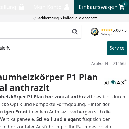
0
tellung
Mein Konto
Einkaufswagen
llung
Mein Konto
Einkaufswagen
Fachberatung & individuelle Angebote
5,00
/ 5
Produkt suchen
Sehr gut
ale %
Service
Artikel-Nr.:
714565
aumheizkörper P1 Plan
al anthrazit
eizkörper P1 Plan horizontal anthrazit
besticht durch
hicke Optik und kompakte Formgebung. Hinter der
rtigen Front
in edlem Anthrazit verbergen sich die
 Vertikalpaneele.
Stilvoll und elegant
fügt sich der
 in horizontaler Ausführung in Ihr Raumdesign ein.