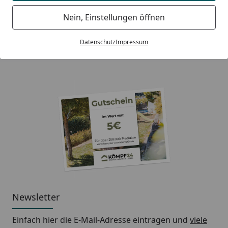
Kostenlose Fachberatung
Nein, Einstellungen öffnen
Deutschlands bester Händler
Datenschutz
Impressum
50.000 m² Lagerfläche
Newsletter
Einfach hier die E-Mail-Adresse eintragen und
viele