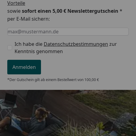
Vorteile
sowie
sofort einen 5,00 € Newslettergutschein
*
per E-Mail sichern:
Keine Eingabe erforderlich
Eingabe erforderlich
E-Mail *
Ich habe die
Datenschutzbestimmungen
zur
Kenntnis genommen
Anmelden
*Der Gutschein gilt ab einem Bestellwert von 100,00 €
Trusted Shops
5,00
/ 5