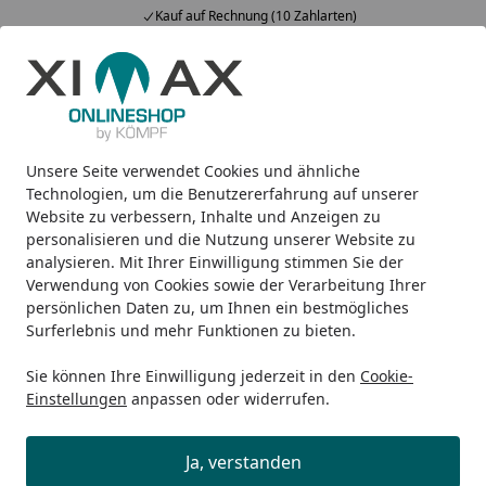
Kauf auf Rechnung (10 Zahlarten)
Alle Produkte
Mein Konto
Wunschl
Ein
5,00
/ 5
Suchen
Unsere Seite verwendet Cookies und ähnliche
Einkaufswagen
Technologien, um die Benutzererfahrung auf unserer
Website zu verbessern, Inhalte und Anzeigen zu
personalisieren und die Nutzung unserer Website zu
Der Einkaufswagen ist zur Zeit leer.
analysieren. Mit Ihrer Einwilligung stimmen Sie der
Verwendung von Cookies sowie der Verarbeitung Ihrer
persönlichen Daten zu, um Ihnen ein bestmögliches
Surferlebnis und mehr Funktionen zu bieten.
Expresszustellung (auf Wunsch)
Sie können Ihre Einwilligung jederzeit in den
Cookie-
Einstellungen
anpassen oder widerrufen.
Kauf auf Rechnung (10 Zahlarten)
Ja, verstanden
Montageservice