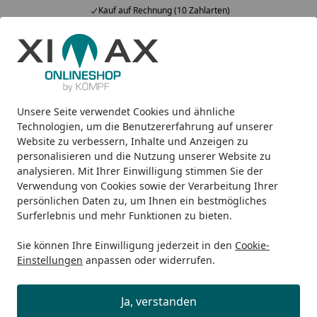
Kauf auf Rechnung (10 Zahlarten)
Alle Produkte
Mein Konto
Wunschl
Ein
5,00
/ 5
Suchen
Unsere Seite verwendet Cookies und ähnliche
DPD Versand
Startseite
Technologien, um die Benutzererfahrung auf unserer
Website zu verbessern, Inhalte und Anzeigen zu
DPD Versand
personalisieren und die Nutzung unserer Website zu
analysieren. Mit Ihrer Einwilligung stimmen Sie der
Besonders flexibel, besonders komfortabel: mit Versand
Verwendung von Cookies sowie der Verarbeitung Ihrer
per DPD haben Sie jederzeit den vollen Überblick über
persönlichen Daten zu, um Ihnen ein bestmögliches
den aktuellen Lieferstatus. Sie können Ihr Paket in
Surferlebnis und mehr Funktionen zu bieten.
Echtzeit verfolgen und wissen bis auf 30 Minuten genau,
Sie können Ihre Einwilligung jederzeit in den
Cookie-
wann der Paketbote bei Ihnen klingeln wird.
Einstellungen
anpassen oder widerrufen.
Dabei alles bietet die DPD App:
Ja, verstanden