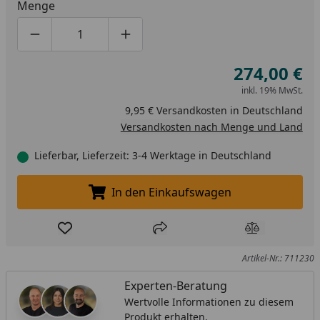
Menge
Produktmenge um eins verringern
Produktmenge manuell eingeben
Produktmenge um eins erhöhen
274,00 €
inkl. 19% MwSt.
9,95 € Versandkosten in Deutschland
Versandkosten nach Menge und Land
Lieferbar, Lieferzeit: 3-4 Werktage in Deutschland
In den Einkaufswagen
In den Einkaufswagen legen
Produkt zur Wunschliste hinzufügen
Teilen
Produkt Ver
Artikel-Nr.: 711230
Experten-Beratung
Wertvolle Informationen zu diesem
Produkt erhalten.