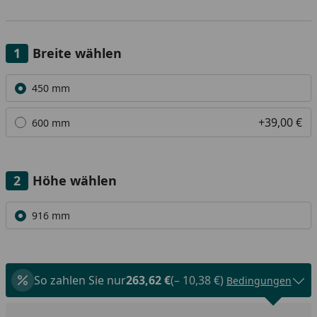
Breite wählen
Alle anzeigen (2)
450 mm
+39,00 €
600 mm
Höhe wählen
Alle anzeigen (1)
916 mm
So zahlen Sie nur
263,62 €
(– 10,38 €)
Bedingungen