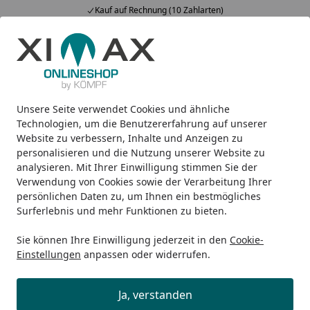
Kauf auf Rechnung (10 Zahlarten)
Alle Produkte
Mein Konto
Wunschl
Ein
5,00
/ 5
Suchen
Unsere Seite verwendet Cookies und ähnliche
Design-Heizkörper
Badheizkörper
Ximax Badheizkörper 
Startseite
Technologien, um die Benutzererfahrung auf unserer
Ximax Badheizkörper C1 - mit
Website zu verbessern, Inhalte und Anzeigen zu
personalisieren und die Nutzung unserer Website zu
Mittenanschluss
analysieren. Mit Ihrer Einwilligung stimmen Sie der
Verwendung von Cookies sowie der Verarbeitung Ihrer
persönlichen Daten zu, um Ihnen ein bestmögliches
Surferlebnis und mehr Funktionen zu bieten.
Sie können Ihre Einwilligung jederzeit in den
Cookie-
Einstellungen
anpassen oder widerrufen.
Ja, verstanden