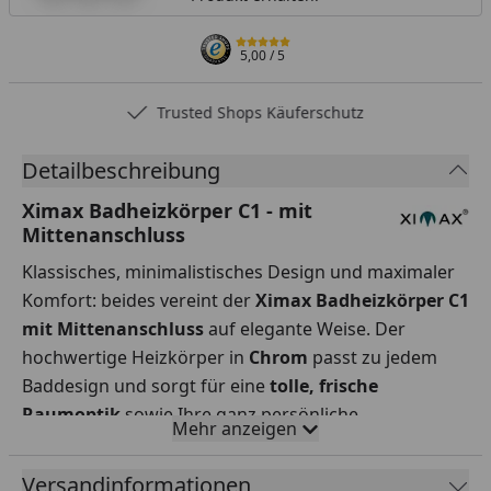
5,00
/ 5
Trusted Shops Käuferschutz
Detailbeschreibung
Ximax Badheizkörper C1 - mit
Mittenanschluss
Klassisches, minimalistisches Design und maximaler
Komfort: beides vereint der
Ximax Badheizkörper C1
mit Mittenanschluss
auf elegante
Weise. Der
hochwertige Heizkörper in
Chrom
passt zu jedem
Baddesign und sorgt für eine
tolle, frische
Raumoptik
sowie Ihre ganz persönliche
Mehr anzeigen
Wohlfühltemperatur. Mit seinem praktischen
Mittenanschluss lässt sich der Heizkörper ganz
Versandinformationen