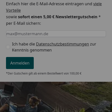
Einfach hier die E-Mail-Adresse eintragen und
viele
Betriebstemperatur:
max. 110°C
Vorteile
Nabenabstand:
50 mm
sowie
sofort einen 5,00 € Newslettergutschein
*
Mittenanschluss
per E-Mail sichern:
Abstand Wand bis Mitte
ca. 60-80 mm
Keine Eingabe erforderlich
Eingabe erforderlich
E-Mail *
Gewinde:
Ich habe die
Datenschutzbestimmungen
zur
Abstand Wand bis
ca. 75-95 mm
Kenntnis genommen
Vorderkante Heizkörper:
Für elektrischen bzw.
Ja
Anmelden
Mischbetrieb geeignet:
*Der Gutschein gilt ab einem Bestellwert von 100,00 €
Garantie:
5 Jahre
Trusted Shops