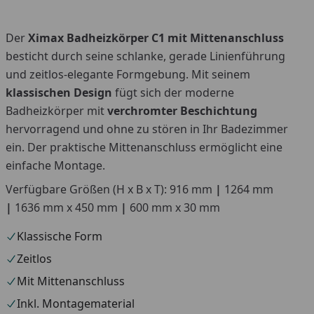
Der
Ximax Badheizkörper C1 mit Mittenanschluss
You
besticht durch seine schlanke, gerade Linienführung
und zeitlos-elegante Formgebung. Mit seinem
klassischen Design
fügt sich der moderne
Badheizkörper mit
verchromter Beschichtung
hervorragend und ohne zu stören in Ihr Badezimmer
ein. Der praktische Mittenanschluss ermöglicht eine
einfache Montage.
Verfügbare Größen (H x B x T): 916 mm
|
1264 mm
|
1636 mm x 450 mm
|
600 mm x 30 mm
Klassische Form
Zeitlos
Mit Mittenanschluss
Inkl. Montagematerial