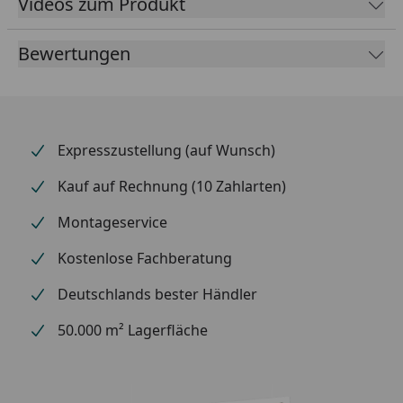
Videos zum Produkt
80
Leistung in
453
666
932
1078
Bewertungen
Watt: 75/65/20°C
W
W
W
W
Material & Farbe
Expresszustellung (auf Wunsch)
Material:
Kauf auf Rechnung (10 Zahlarten)
Stahl
Montageservice
Farbe:
Weiß
Kostenlose Fachberatung
Beschichtung:
pulverbeschichtet
Deutschlands bester Händler
50.000 m² Lagerfläche
Technische Daten
Vorlaufposition:
unten links,
unten rechts