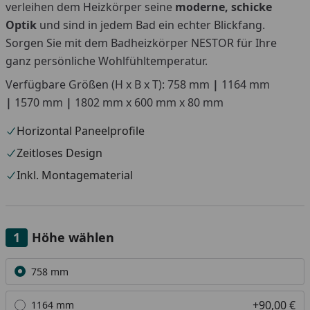
verleihen dem Heizkörper seine
moderne, schicke
Optik
und sind in jedem Bad ein echter Blickfang.
Sorgen Sie mit dem Badheizkörper NESTOR für Ihre
ganz persönliche Wohlfühltemperatur.
Verfügbare Größen (H x B x T): 758 mm
|
1164 mm
|
1570 mm
|
1802 mm x 600 mm x 80 mm
Horizontal Paneelprofile
Zeitloses Design
Inkl. Montagematerial
Höhe wählen
Alle anzeigen (4)
758 mm
+90,00 €
1164 mm