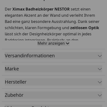
Der
Ximax Badheizkörper NESTOR
setzt einen
eleganten Akzent an der Wand und verleiht Ihrem
Bad eine ganz besondere Ausstrahlung. Dank seiner
schlichten, klaren Formgebung und
zeitlosen Optik
lässt sich der Designheizkörper optimal in jedes
Baddesign integrieren. Praktisch: an den
Mehr anzeigen
horizontalen Paneelen können Sie Ihre
Handtücher
trocknen und aufwärmen
.
Versandinformationen
Marke
Abmessung &
Leistung:
Hersteller
Maße in (H x B x
758
1164
1570
1802
T) in mm:
x
x 600
x 600
x 600
Zubehör
600
x 80
x 80
x 80
x