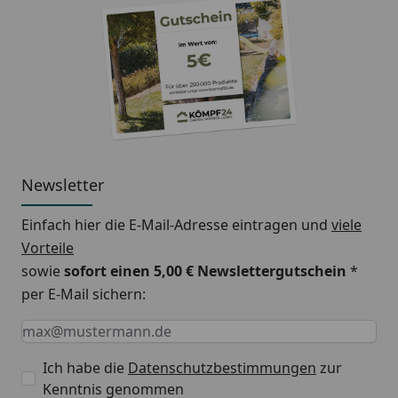
Rücklaufposition:
unten links,
unten rechts
Gewinde:
1/2 Zoll
Betriebsdruck:
max. 10 bar
Betriebstemperatur:
max. 110°C
Newsletter
Nabenabstand:
Breite -50 mm
Einfach hier die E-Mail-Adresse eintragen und
viele
Abstand Wand bis Mitte
ca. 55 mm
Vorteile
Gewinde:
sowie
sofort einen 5,00 € Newslettergutschein
*
per E-Mail sichern:
Abstand Wand bis
ca. 95 mm
Vorderkante Heizkörper:
Keine Eingabe erforderlich
Eingabe erforderlich
E-Mail *
Für elektrischen bzw.
Ja
Ich habe die
Datenschutzbestimmungen
zur
Mischbetrieb geeignet:
Kenntnis genommen