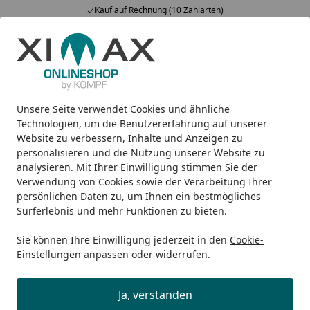
Kauf auf Rechnung (10 Zahlarten)
Alle Produkte
Mein Konto
Wunschl
Ein
5,00
/ 5
Suchen
Unsere Seite verwendet Cookies und ähnliche
Design-Heizkörper
Badheizkörper
Ximax Badheizkörper
Startseite
Technologien, um die Benutzererfahrung auf unserer
Ximax Badheizkörper NESTOR
Website zu verbessern, Inhalte und Anzeigen zu
personalisieren und die Nutzung unserer Website zu
analysieren. Mit Ihrer Einwilligung stimmen Sie der
Verwendung von Cookies sowie der Verarbeitung Ihrer
persönlichen Daten zu, um Ihnen ein bestmögliches
Surferlebnis und mehr Funktionen zu bieten.
Sie können Ihre Einwilligung jederzeit in den
Cookie-
Einstellungen
anpassen oder widerrufen.
Ja, verstanden