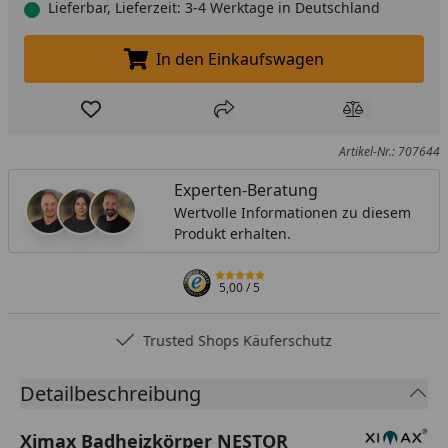
Lieferbar, Lieferzeit: 3-4 Werktage in Deutschland
In den Einkaufswagen
In den Einkaufswagen legen
Produkt zur Wunschliste hinzufügen
Teilen
Produkt Ver
Artikel-Nr.: 707644
Experten-Beratung
Wertvolle Informationen zu diesem
Produkt erhalten.
5,00
/ 5
Trusted Shops Käuferschutz
Detailbeschreibung
Ximax Badheizkörper NESTOR