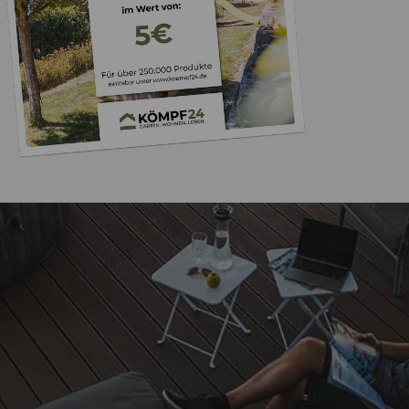
Trusted Shops
„Keine Probleme
Bestellung
5,00
/ 5
11.09.202
Sehr gut