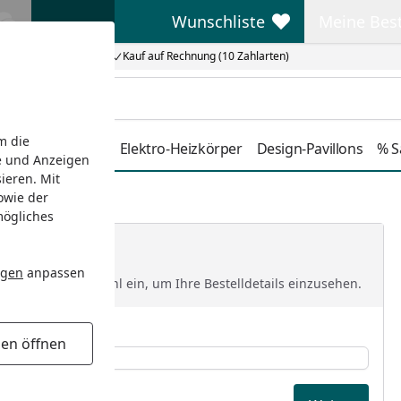
Wunschliste
Meine Bes
Wunschliste
Meine Beste
Kauf auf Rechnung (10 Zahlarten)
m die
Duschkabinen
Elektro-Heizkörper
Design-Pavillons
% S
e und Anzeigen
ieren. Mit
owie der
mögliches
ngen
anpassen
 Ihre Postleitzahl ein, um Ihre Bestelldetails einzusehen.
PLZ *
gen öffnen