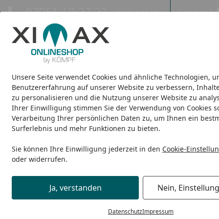
Hotline
07051 / 9 22 22
Kontakt
Mo-Fr. 8-16 Uhr
Kontakt
Eigene Montage-Teams
Unsere Seite verwendet Cookies und ähnliche Technologien, u
Design-Carports
Design-Heizkörper
Infrarot-Heizkörper
Benutzererfahrung auf unserer Website zu verbessern, Inhalt
zu personalisieren und die Nutzung unserer Website zu analys
Ihrer Einwilligung stimmen Sie der Verwendung von Cookies s
Vertrag widerrufen
Startseite
Verarbeitung Ihrer persönlichen Daten zu, um Ihnen ein best
Surferlebnis und mehr Funktionen zu bieten.
Vertrag widerrufen
Sie können Ihre Einwilligung jederzeit in den
Cookie-Einstellu
Bitte tragen Sie Ihre Bestellnummer oder Rechnungsnummer und
oder widerrufen.
Bestellnummer / Rechnungsnummer *
Ja, verstanden
Nein, Einstellun
Datenschutz
Impressum
Bestellnummer vergessen?