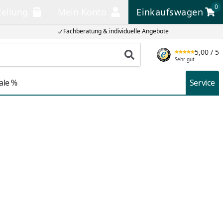
0
tellung
Mein Konto
Einkaufswagen
llung
Mein Konto
Einkaufswagen
Fachberatung & individuelle Angebote
5,00
/ 5
Produkt suchen
Sehr gut
ale %
Service