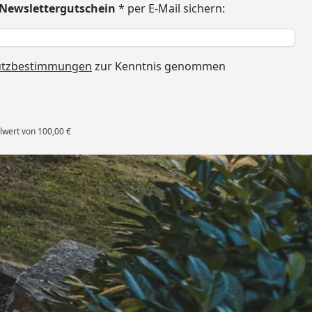
€ Newslettergutschein
* per E-Mail sichern:
h
utzbestimmungen
zur Kenntnis genommen
lwert von 100,00 €