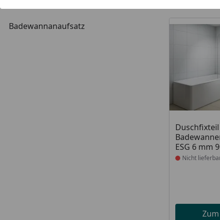
5
Kategorien
Artikel gef
Badewannanaufsatz
Produkt nich
Duschfixte
Badewannen
ESG 6 mm 9
Nicht lieferba
Zum