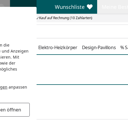
Wunschliste
Meine Bes
Wunschliste
Meine Beste
Kauf auf Rechnung (10 Zahlarten)
m die
Duschkabinen
Elektro-Heizkörper
Design-Pavillons
% S
e und Anzeigen
ieren. Mit
owie der
mögliches
ngen
anpassen
gen öffnen