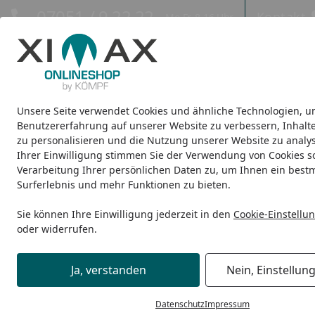
Hotline
07051 / 9 22 22
Kontakt
Mo-Fr. 8-16 Uhr
Kontakt
Eigene Montage-Teams
Unsere Seite verwendet Cookies und ähnliche Technologien, u
Design-Carports
Design-Heizkörper
Infrarot-Heizkörper
Benutzererfahrung auf unserer Website zu verbessern, Inhalt
zu personalisieren und die Nutzung unserer Website zu analys
Ihrer Einwilligung stimmen Sie der Verwendung von Cookies s
Duschkabinen
Startseite
Verarbeitung Ihrer persönlichen Daten zu, um Ihnen ein best
Duschkabinen
Surferlebnis und mehr Funktionen zu bieten.
Sie können Ihre Einwilligung jederzeit in den
Cookie-Einstellu
Ihre Artikelübersicht
oder widerrufen.
Preisspanne
Produkttyp
Marke
Ja, verstanden
Nein, Einstellun
Datenschutz
Impressum