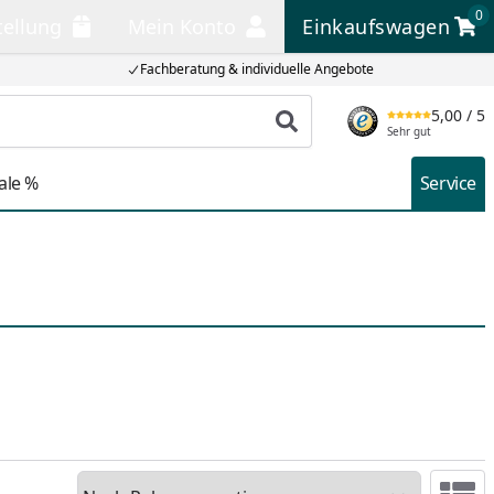
0
tellung
Mein Konto
Einkaufswagen
llung
Mein Konto
Einkaufswagen
Fachberatung & individuelle Angebote
5,00
/ 5
Produkt suchen
Sehr gut
ale %
Service
Sortieren