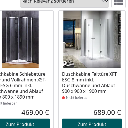
Ansicht 
ukt nicht lieferbar
Produkt nicht lieferbar
hkabine Schiebetüre
Duschkabine Falttüre XFT
rund Vollrahmen XST-
ESG 8 mm inkl.
ESG 6 mm inkl.
Duschwanne und Ablauf
chwanne und Ablauf
900 x 900 x 1900 mm
x 800 x 1890 mm
Nicht lieferbar
ht lieferbar
469,00 €
689,00 €
reis
Aktueller Preis
Akt
Zum Produkt
Zum Produkt