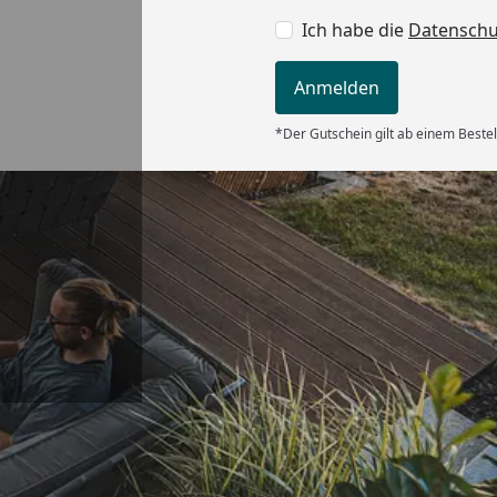
Ich habe die
Datensch
Anmelden
*Der Gutschein gilt ab einem Bestel
Versand
 bei der
.“
5
Akzeptierte Zahlungsa