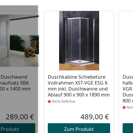
unden
t lieferbar
Produkt nicht lieferbar
Prod
il Duschwand
Duschkabine Schiebetüre
Dusc
aufsatz XBA
Vollrahmen XST-VGE ESG 6
halb
00 x 1400 mm
mm inkl. Duschwanne und
VGR 
Ablauf 900 x 900 x 1890 mm
Dus
r
800 
Nicht lieferbar
Nic
289,00 €
489,00 €
Aktueller Preis
Aktueller P
 Produkt
Zum Produkt