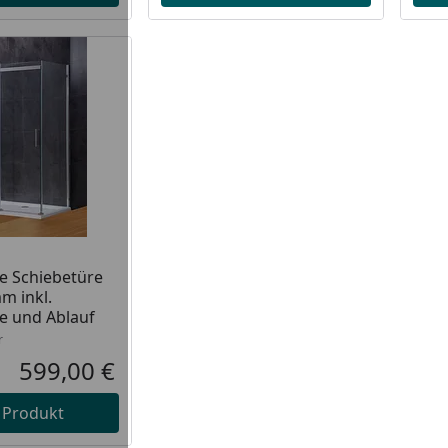
t lieferbar
e Schiebetüre
m inkl.
 und Ablauf
r
599,00 €
Aktueller Preis
 Produkt