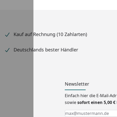
Kauf auf Rechnung (10 Zahlarten)
Deutschlands bester Händler
Newsletter
Einfach hier die E-Mail-A
sowie
sofort einen 5,00 
Keine Eingabe erforderlic
Eingabe erforderlich
E-Mail *