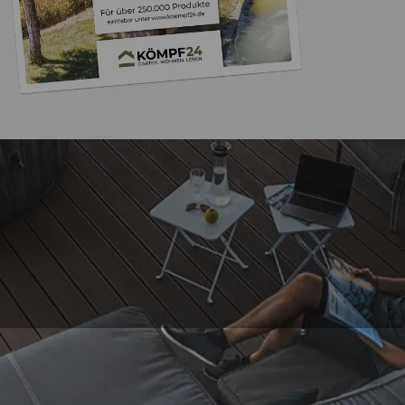
Trusted Shops
„Keine Probleme
Bestellung
5,00
/ 5
11.09.202
Sehr gut
Auszeichnungen