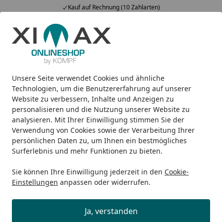
Kauf auf Rechnung (10 Zahlarten)
Alle Produkte
Mein Konto
Wunschl
Ein
5,00
/ 5
Suchen
Unsere Seite verwendet Cookies und ähnliche
Sponsor: DHB
Startseite
Technologien, um die Benutzererfahrung auf unserer
Website zu verbessern, Inhalte und Anzeigen zu
Ein starkes Team: Die KÖMPF
personalisieren und die Nutzung unserer Website zu
Onlineshops und die Deutsche
analysieren. Mit Ihrer Einwilligung stimmen Sie der
Verwendung von Cookies sowie der Verarbeitung Ihrer
Handball Nationalmannschaft
persönlichen Daten zu, um Ihnen ein bestmögliches
Surferlebnis und mehr Funktionen zu bieten.
Sie können Ihre Einwilligung jederzeit in den
Cookie-
Einstellungen
anpassen oder widerrufen.
Ja, verstanden