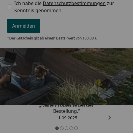
Ich habe die
Datenschutzbestimmungen
zur
Abstand Wand bis Mitte
ca. 60 mm
Kenntnis genommen
Gewinde:
Anmelden
Abstand Wand bis
ca. 100 mm
Vorderkante Heizkörper:
*Der Gutschein gilt ab einem Bestellwert von 100,00 €
Für elektrischen bzw.
Ja
Mischbetrieb geeignet:
Garantie:
10 Jahre
Trusted Shops
5,00
/ 5
„Keine Probleme bei der
Bestellung.“
11.09.2025