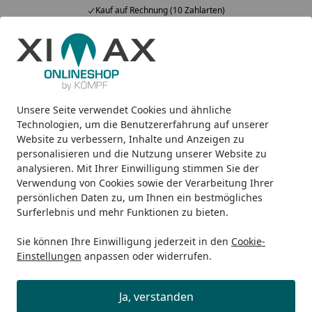
Kauf auf Rechnung (10 Zahlarten)
Alle Produkte
Mein Konto
Wunschl
Ein
5,00
/ 5
Suchen
Unsere Seite verwendet Cookies und ähnliche
Design-Heizkörper
Raumheizkörper
Ximax Raumheizkör
Startseite
Technologien, um die Benutzererfahrung auf unserer
Ximax Raumheizkörper FORTUNA
Website zu verbessern, Inhalte und Anzeigen zu
personalisieren und die Nutzung unserer Website zu
weiß
analysieren. Mit Ihrer Einwilligung stimmen Sie der
Verwendung von Cookies sowie der Verarbeitung Ihrer
persönlichen Daten zu, um Ihnen ein bestmögliches
Surferlebnis und mehr Funktionen zu bieten.
Sie können Ihre Einwilligung jederzeit in den
Cookie-
Einstellungen
anpassen oder widerrufen.
Ja, verstanden