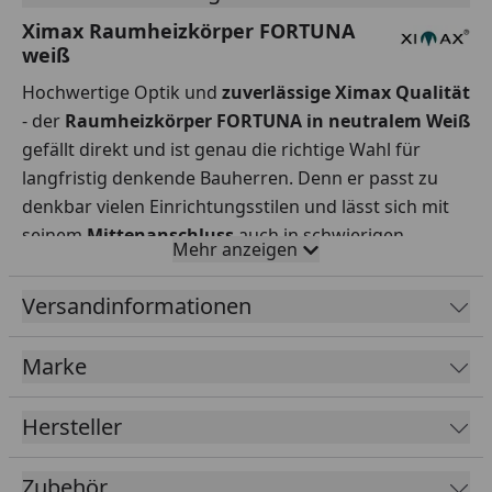
Ximax Raumheizkörper FORTUNA
weiß
Hochwertige Optik und
zuverlässige Ximax Qualität
- der
Raumheizkörper FORTUNA in neutralem Weiß
gefällt direkt und ist genau die richtige Wahl für
langfristig denkende Bauherren. Denn er passt zu
denkbar vielen Einrichtungsstilen und lässt sich mit
seinem
Mittenanschluss
auch in schwierigen
Mehr anzeigen
Einbausituationen einfach montieren.
Versandinformationen
Abmessung &
Marke
Leistung:
Maße ( Höhe x
1800 x
1800 x
1800 x
Hersteller
Breite x Tiefe ) in
236 x
468 x
584 x
mm:
55
55
55
Zubehör