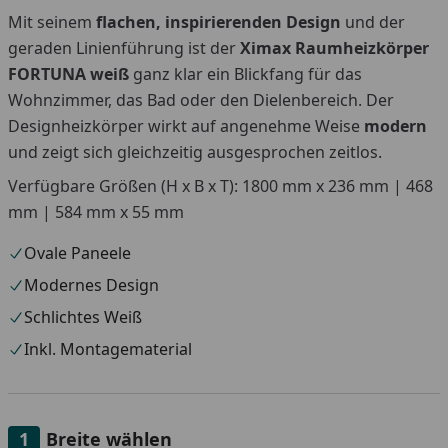
Mit seinem
flachen, inspirierenden Design
und der
You
geraden Linienführung ist der
Ximax Raumheizkörper
FORTUNA weiß
ganz klar ein Blickfang für das
Wohnzimmer, das Bad oder den Dielenbereich. Der
Designheizkörper wirkt auf angenehme Weise
modern
und zeigt sich gleichzeitig ausgesprochen zeitlos.
Verfügbare Größen (H x B x T): 1800 mm x 236 mm | 468
mm | 584 mm x 55 mm
Ovale Paneele
Modernes Design
Schlichtes Weiß
Inkl. Montagematerial
Breite wählen