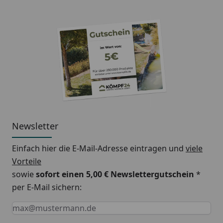
Tiefe:
55 mm
Technische Daten
Vorlaufposition:
unten mittig links,
unten mittig rechts
Rücklaufposition:
unten mittig links,
unten mittig rechts
Newsletter
Gewinde:
1/2 Zoll
Einfach hier die E-Mail-Adresse eintragen und
viele
Vorteile
Betriebsdruck:
max. 10 bar
sowie
sofort einen 5,00 € Newslettergutschein
*
Betriebstemperatur:
max. 110°C
per E-Mail sichern:
Keine Eingabe erforderlich
Eingabe erforderlich
E-Mail *
Nabenabstand:
50 mm
Mittenanschluss