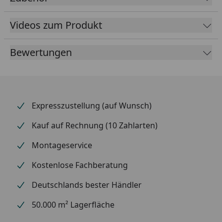
Leistung in Watt*:
494 W
989 W
1236
W
Videos zum Produkt
*nach EN 442 (75/65/20°C)
Bewertungen
Material & Farbe
Material:
Stahl
Expresszustellung (auf Wunsch)
Farbe:
Weiß
Kauf auf Rechnung (10 Zahlarten)
Beschichtung:
pulverbeschichtet
Montageservice
Kostenlose Fachberatung
Abmessungen
Deutschlands bester Händler
Breite:
236 mm | 468 mm | 584 mm
50.000 m² Lagerfläche
Höhe:
1800 mm