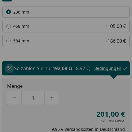
Alle anzeigen (3)
236 mm
+105,00 €
468 mm
+186,00 €
584 mm
So zahlen Sie nur
192,08 €
(– 8,92 €)
Bedingungen
Menge
Produktmenge um eins verringern
Produktmenge manuell eingeben
Produktmenge um eins erhöhen
201,00 €
inkl. 19% MwSt.
9,95 € Versandkosten in Deutschland