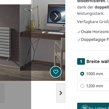
Modernisieren
. 
dank der
doppel
leistungsstark.
Verfügbare Größ
Ovale Horizont
Doppellagige 
Breite wä
Alle anzeigen (2)
1000 mm
Produkt zur Wunschliste hi
1200 mm
Nächstes Bild anzeigen
So zahlen 