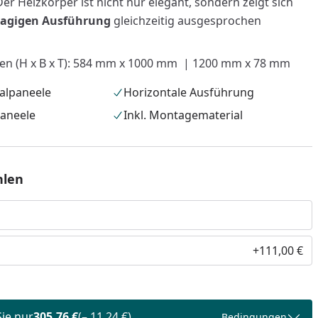
Der Heizkörper ist nicht nur elegant, sondern zeigt sich
lagigen Ausführung
gleichzeitig ausgesprochen
en (H x B x T): 584 mm x 1000 mm | 1200 mm x 78 mm
alpaneele
Horizontale Ausführung
Paneele
Inkl. Montagematerial
hlen
nzufügen
+111,00 €
Sie nur
305,76 €
(– 11,24 €)
Bedingungen