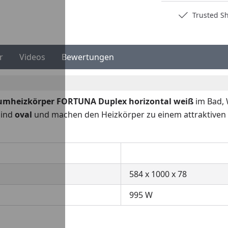
Deutschlands bester Händler
Trusted S
r
Videos
Bewertungen
mheizkörper FORTUNA Duplex horizontal weiß
im Bad, 
ind
oval
und machen den Heizkörper zu einem attraktiven
584 x 1000 x 78
995 W