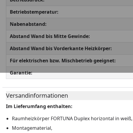
Betriebstemperatur:
Nabenabstand:
Abstand Wand bis Mitte Gewinde:
Abstand Wand bis Vorderkante Heizkörper:
Für elektrischen bzw. Mischbetrieb geeignet:
Garantie:
Versandinformationen
Im Lieferumfang enthalten:
Raumheizkörper FORTUNA Duplex horizontal in weiß,
Montagematerial,