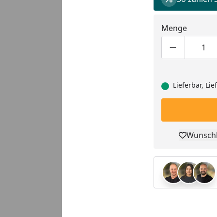
Menge
Youtube-Video
Produktmen
Pro
Lieferbar, Li
Wunschl
Pro