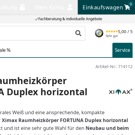
0
tellung
Mein Konto
Einkaufswagen
llung
Mein Konto
Einkaufswagen
Fachberatung & individuelle Angebote
5,00
/ 5
Produkt suchen
Sehr gut
ale %
Service
Artikel-Nr.:
714112
aumheizkörper
 Duplex horizontal
utrales Weiß und eine ansprechende, kompakte
r
Ximax Raumheizkörper FORTUNA Duplex horizontal
kt und ist eine sehr gute Wahl für den
Neubau und beim