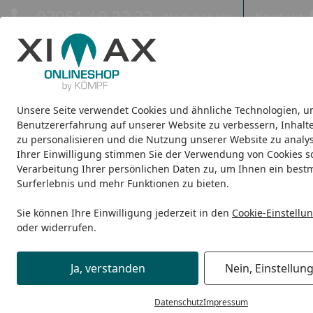
Hotline
07051 / 9 22 22
Kontakt
Mo-Fr. 8-16 Uhr
Kontakt
Eigene Montage-Teams
Unsere Seite verwendet Cookies und ähnliche Technologien, u
Design-Carports
Design-Heizkörper
Infrarot-Heizkörper
Benutzererfahrung auf unserer Website zu verbessern, Inhalt
zu personalisieren und die Nutzung unserer Website zu analys
Ihrer Einwilligung stimmen Sie der Verwendung von Cookies s
Design-Heizkörper
Raumheizkörper
Ximax Raumheizkör
Startseite
Verarbeitung Ihrer persönlichen Daten zu, um Ihnen ein best
Surferlebnis und mehr Funktionen zu bieten.
Sie können Ihre Einwilligung jederzeit in den
Cookie-Einstellu
oder widerrufen.
Ja, verstanden
Nein, Einstellun
Datenschutz
Impressum