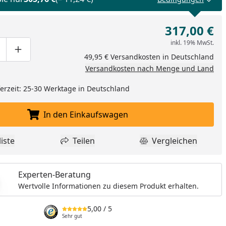
317,00 €
inkl. 19% MwSt.
ge um eins verringern
duktmenge manuell eingeben
Produktmenge um eins erhöhen
49,95 € Versandkosten in Deutschland
Versandkosten nach Menge und Land
eferzeit: 25-30 Werktage in Deutschland
In den Einkaufswagen
In den Einkaufswagen legen
iste
Teilen
Vergleichen
dukt zur Wunschliste hinzufügen
Teilen
Produkt Vergle
Experten-Beratung
Wertvolle Informationen zu diesem Produkt erhalten.
5,00
/ 5
Sehr gut