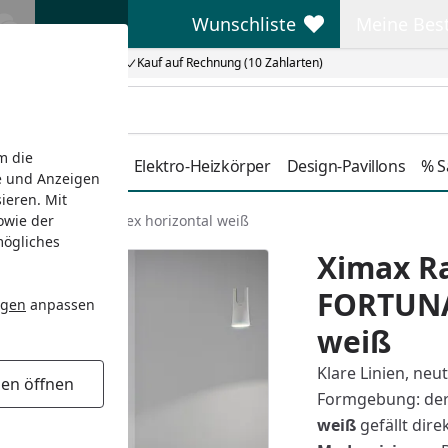
Wunschliste
Meine Bes
Wunschliste
Meine Beste
Kauf auf Rechnung (10 Zahlarten)
m die
Duschkabinen
Elektro-Heizkörper
Design-Pavillons
% S
e und Anzeigen
ieren. Mit
owie der
per FORTUNA Duplex horizontal weiß
mögliches
Ximax R
FORTUNA
ngen
anpassen
weiß
Klare Linien, ne
gen öffnen
Formgebung: de
weiß
gefällt dire