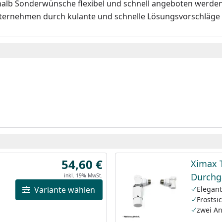
halb Sonderwünsche flexibel und schnell angeboten werden.
ternehmen durch kulante und schnelle Lösungsvorschläge
54,60 €
Ximax 
Durchg
inkl. 19% MwSt.
Variante wählen
Elegan
Frostsi
zwei An