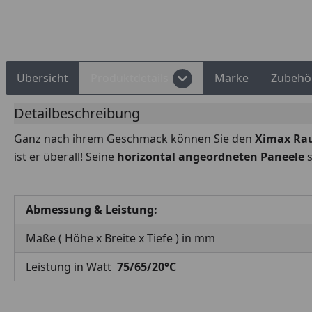
Rechnungskauf
Montageservice
Übersicht
Produktdetails
Marke
Zubehö
Detailbeschreibung
Ganz nach ihrem Geschmack können Sie den
Ximax Rau
ist er überall! Seine
horizontal angeordneten Paneele
s
Abmessung & Leistung:
Maße ( Höhe x Breite x Tiefe ) in mm
Leistung in Watt
75/65/20°C