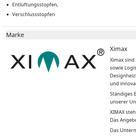
Entlüftungsstopfen,
Verschlussstopfen
Marke
Ximax
Ximax sind
sowie Logi
Designheiz
und innovat
Ständiges 
unserer Un
XIMAX steht
Das Angebo
Das Unterne