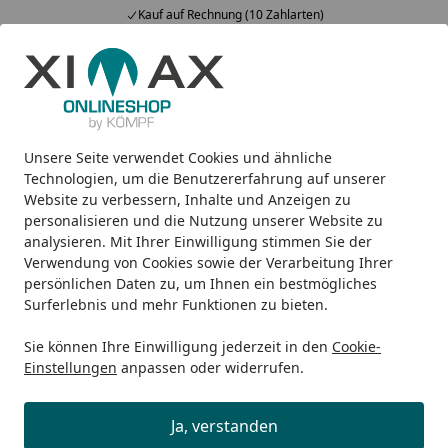
Kauf auf Rechnung (10 Zahlarten)
Alle Produkte
Mein Konto
Wunschl
Ein
5,00
/ 5
Suchen
Unsere Seite verwendet Cookies und ähnliche
Kontakt
Startseite
Technologien, um die Benutzererfahrung auf unserer
Website zu verbessern, Inhalte und Anzeigen zu
Kontaktformular
personalisieren und die Nutzung unserer Website zu
analysieren. Mit Ihrer Einwilligung stimmen Sie der
Sie haben Fragen zu unseren Produkten oder zum
Verwendung von Cookies sowie der Verarbeitung Ihrer
Ablauf Ihrer Bestellung? Hier können Sie Kontakt zu uns
persönlichen Daten zu, um Ihnen ein bestmögliches
aufnehmen. Wir werden uns so schnell wie möglich um
Surferlebnis und mehr Funktionen zu bieten.
Ihr Anliegen kümmern!
Sie können Ihre Einwilligung jederzeit in den
Cookie-
FAQ - Häufig gestellte Fragen
Einstellungen
anpassen oder widerrufen.
In unserem
FAQ
finden Sie viele Antworten auf häufig
Ja, verstanden
gestellte Fragen. Falls Ihre Frage noch nicht dabei ist,