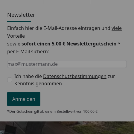
Nabenabstand:
Breite -50 mm
Newsletter
Abstand Wand bis Mitte
ca. 60-80 mm
Gewinde:
Einfach hier die E-Mail-Adresse eintragen und
viele
Vorteile
Abstand Wand bis
ca. 78-98 mm
sowie
sofort einen 5,00 € Newslettergutschein
*
Vorderkante Heizkörper:
per E-Mail sichern:
Für elektrischen bzw.
Ja
Keine Eingabe erforderlich
Eingabe erforderlich
E-Mail *
Mischbetrieb geeignet:
Ich habe die
Datenschutzbestimmungen
zur
Garantie:
5 Jahre
Kenntnis genommen
Anmelden
*Der Gutschein gilt ab einem Bestellwert von 100,00 €