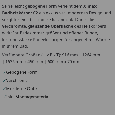
Seine leicht
gebogene Form
verleiht dem
Ximax
You
Badheizkörper C2
ein exklusives, modernes Design und
sorgt für eine besondere Raumoptik. Durch die
verchromte, glänzende Oberfläche
des Heizkörpers
wirkt Ihr Badezimmer größer und offener. Runde,
leistungsstarke Paneele sorgen für angenehme Wärme
in Ihrem Bad.
Verfügbare Größen (H x B x T): 916 mm
|
1264 mm
|
1636 mm x 450 mm
|
600 mm x 70 mm
Gebogene Form
Verchromt
Morderne Optik
Inkl. Montagematerial