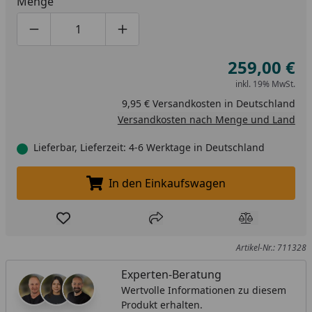
Menge
Produktmenge um eins verringern
Produktmenge manuell eingeben
Produktmenge um eins erhöhen
259,00 €
inkl. 19% MwSt.
9,95 € Versandkosten in Deutschland
Versandkosten nach Menge und Land
Lieferbar, Lieferzeit: 4-6 Werktage in Deutschland
In den Einkaufswagen
In den Einkaufswagen legen
Produkt zur Wunschliste hinzufügen
Teilen
Produkt Ver
Artikel-Nr.: 711328
Experten-Beratung
Wertvolle Informationen zu diesem
Produkt erhalten.