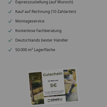
Expresszustellung (auf Wunsch)
Beschichtung:
verchromt
Kauf auf Rechnung (10 Zahlarten)
Montageservice
Technische Daten
Kostenlose Fachberatung
Vorlaufposition:
unten links,
Deutschlands bester Händler
unten rechts
50.000 m² Lagerfläche
Rücklaufposition:
unten links,
unten rechts
Gewinde:
1/2 Zoll
Leistung:
295 bis 635
Watt
Betriebsdruck:
max. 10 bar
Betriebstemperatur:
max. 110°C