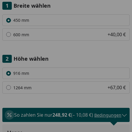
Breite wählen
Alle anzeigen (2)
450 mm
+40,00 €
600 mm
Höhe wählen
Alle anzeigen (2)
916 mm
+67,00 €
1264 mm
So zahlen Sie nur
248,92 €
(– 10,08 €)
Bedingungen