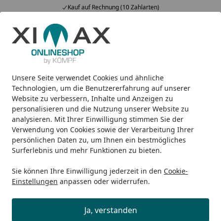
Kauf auf Rechnung (10 Zahlarten)
Alle Produkte
Mein Konto
Wunschl
Ein
5,00
/ 5
Suchen
Unsere Seite verwendet Cookies und ähnliche
Design-Heizkörper
Badheizkörper
Ximax Badheizkörper
Startseite
Technologien, um die Benutzererfahrung auf unserer
Ximax Badheizkörper C2
Website zu verbessern, Inhalte und Anzeigen zu
personalisieren und die Nutzung unserer Website zu
analysieren. Mit Ihrer Einwilligung stimmen Sie der
Verwendung von Cookies sowie der Verarbeitung Ihrer
persönlichen Daten zu, um Ihnen ein bestmögliches
Surferlebnis und mehr Funktionen zu bieten.
Sie können Ihre Einwilligung jederzeit in den
Cookie-
Einstellungen
anpassen oder widerrufen.
Ja, verstanden