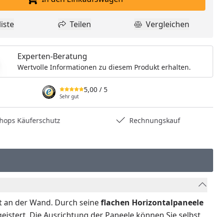
In den Einkaufswagen legen
iste
Teilen
Vergleichen
dukt zur Wunschliste hinzufügen
Teilen
Produkt Vergle
Experten-Beratung
Wertvolle Informationen zu diesem Produkt erhalten.
5,00
/ 5
Sehr gut
hops Käuferschutz
Rechnungskauf
t an der Wand. Durch seine
flachen Horizontalpaneele
egeistert. Die Ausrichtung der Paneele können Sie selbst