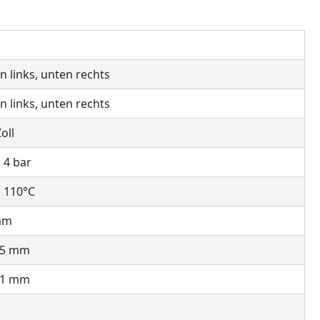
n links, unten rechts
n links, unten rechts
Zoll
 4 bar
 110°C
mm
55 mm
81 mm