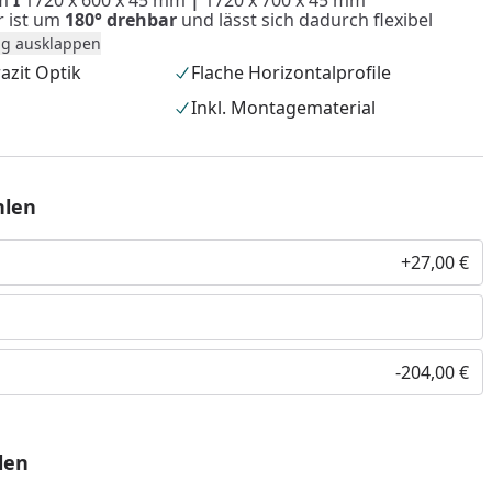
mm
I
1720 x 600 x 45 mm
|
1720 x 700 x 45 mm
 ist um
180° drehbar
und lässt sich dadurch flexibel
g ausklappen
zit Optik
Flache Horizontalprofile
Inkl. Montagematerial
hlen
+27,00 €
nzufügen
-204,00 €
len