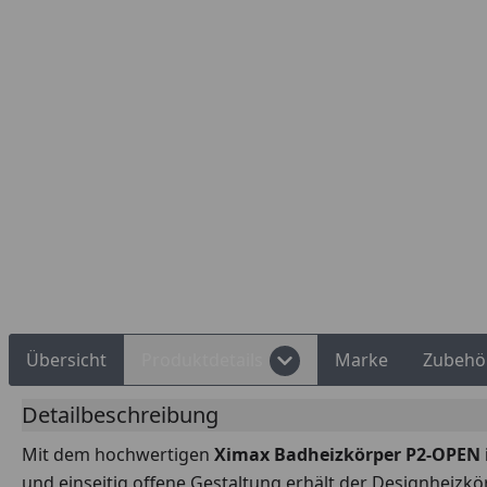
Rechnungskauf
Montageservice
Übersicht
Produktdetails
Marke
Zubehö
Detailbeschreibung
Mit dem hochwertigen
Ximax Badheizkörper P2-OPEN i
und einseitig offene Gestaltung erhält der Designheizk