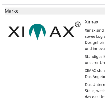
Marke
Ximax
Ximax sind
sowie Logi
Designheiz
und innovat
Ständiges 
unserer Un
XIMAX steht
Das Angebo
Das Unterne
Stelle, wes
das das Un