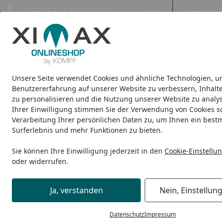
Hotline
07051 / 9 22 22
Kontakt
Mo-Fr. 8-16 Uhr
Kontakt
Eigene Montage-Teams
Unsere Seite verwendet Cookies und ähnliche Technologien, u
Design-Carports
Design-Heizkörper
Infrarot-Heizkörper
Benutzererfahrung auf unserer Website zu verbessern, Inhalt
zu personalisieren und die Nutzung unserer Website zu analys
Ihrer Einwilligung stimmen Sie der Verwendung von Cookies s
Design-Heizkörper
Badheizkörper
Ximax Badheizkörper 
Startseite
Verarbeitung Ihrer persönlichen Daten zu, um Ihnen ein best
Surferlebnis und mehr Funktionen zu bieten.
Sie können Ihre Einwilligung jederzeit in den
Cookie-Einstellu
oder widerrufen.
Ja, verstanden
Nein, Einstellun
Datenschutz
Impressum