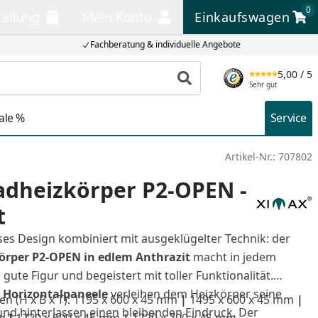
0
tellung
Mein Konto
Einkaufswagen
llung
Mein Konto
Einkaufswagen
Fachberatung & individuelle Angebote
5,00
/ 5
Produkt suchen
Sehr gut
ale %
Service
Artikel-Nr.:
707802
adheizkörper P2-OPEN -
t
ses Design kombiniert mit ausgeklügelter Technik: der
rper P2-OPEN in edlem Anthrazit
macht in jedem
ute Figur und begeistert mit toller Funktionalität.
e Horizontalpaneele
verleihen dem Heizkörper seine
n (H x B x T): 1195 x 600 x 45 mm
|
1495 x 600 x 45 mm
|
nd hinterlassen einen bleibenden Eindruck. Der