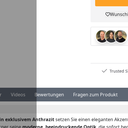
Wunschl
Pro
Deutschlands bester Händler
Trusted S
r
Videos
Bewertungen
Fragen zum Produkt
n exklusivem Anthrazit
setzen Sie einen eleganten Akzen
örper seine
moderne, beeindruckende Optik
, die sofort b