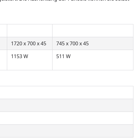
5
1720 x 700 x 45
745 x 700 x 45
1153 W
511 W