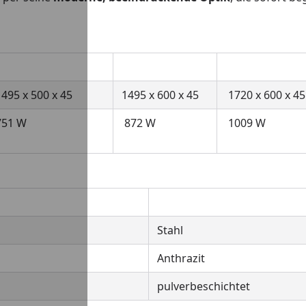
1495 x 500 x 45
1495 x 600 x 45
1720 x 600 x 4
751 W
872 W
1009 W
Stahl
Anthrazit
pulverbeschichtet