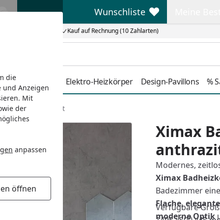
Wunschliste
Meine Bes
Wunschliste
Meine Beste
Kauf auf Rechnung (10 Zahlarten)
m die
Duschkabinen
Elektro-Heizkörper
Design-Pavillons
% S
e und Anzeigen
ieren. Mit
owie der
P2-OPEN - anthrazit
mögliches
Ximax B
anthrazi
ngen
anpassen
Modernes, zeitlo
Ximax Badheizkö
gen öffnen
Badezimmer eine g
Flache, elegant
Verfügbare Größe
moderne Optik
u