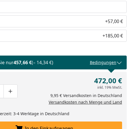
+57,00 €
+185,00 €
Sie nur
457,66 €
(– 14,34 €)
Bedingungen
472,00 €
inkl. 19% MwSt.
ge um eins verringern
duktmenge manuell eingeben
Produktmenge um eins erhöhen
9,95 € Versandkosten in Deutschland
Versandkosten nach Menge und Land
eferzeit: 3-4 Werktage in Deutschland
In den Einkaufswagen