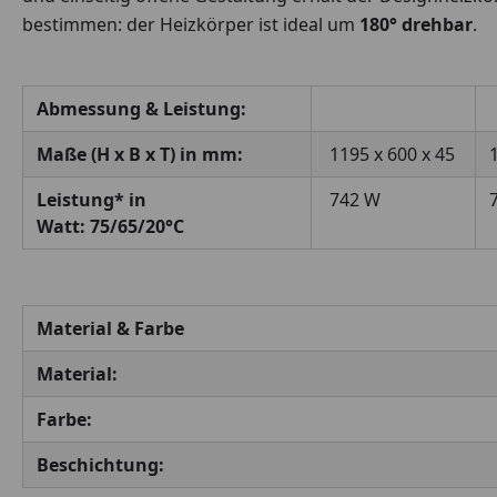
bestimmen: der Heizkörper ist ideal um
180° drehbar
.
Abmessung & Leistung:
Maße (H x B x T) in mm:
1195 x 600 x 45
Leistung* in
742 W
Watt: 75/65/20°C
Material & Farbe
Material:
Farbe:
Beschichtung: