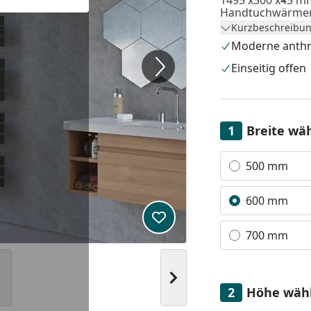
1495 x500 x45 
Handtuchwärmer
Kurzbeschreibun
anpassen.
Moderne anthra
Einseitig offen
Breite wä
Alle anzeigen (3)
500 mm
600 mm
Produkt zur Wunschliste hi
700 mm
Nächstes Bild anzeigen
Höhe wäh