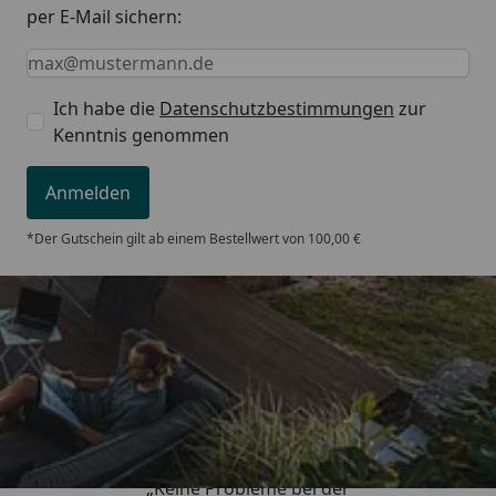
per E-Mail sichern:
Keine Eingabe erforderlich
Eingabe erforderlich
E-Mail *
Ich habe die
Datenschutzbestimmungen
zur
Kenntnis genommen
Anmelden
*Der Gutschein gilt ab einem Bestellwert von 100,00 €
Trusted Shops
5,00
/ 5
„Keine Probleme bei der