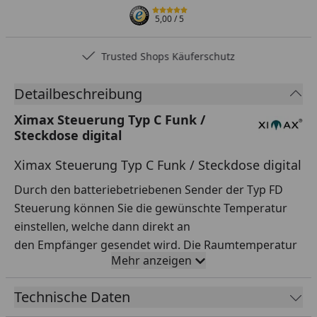
5,00
/ 5
Trusted Shops Käuferschutz
Detailbeschreibung
Ximax Steuerung Typ C Funk /
Steckdose digital
Ximax Steuerung Typ C Funk / Steckdose digital
Durch den batteriebetriebenen Sender der Typ FD
Steuerung können Sie die gewünschte Temperatur
einstellen, welche dann direkt an
den Empfänger gesendet wird. Die Raumtemperatur
Mehr anzeigen
ist dabei mit Hilfe eines großen und komfortablen
LCD-Display einstellbar. Die Steuerung Typ FD besitzt
Technische Daten
eine BOOST-Funktion, eine Tages- und