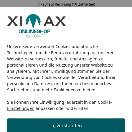
Kauf auf Rechnung (10 Zahlarten)
Alle Produkte
Mein Konto
Wunschl
Ein
5,00
/ 5
Suchen
Unsere Seite verwendet Cookies und ähnliche
Design-Heizkörper
Zubehör
Ximax Steuerung Typ C Funk 
Startseite
Technologien, um die Benutzererfahrung auf unserer
Ximax Steuerung Typ C Funk /
Website zu verbessern, Inhalte und Anzeigen zu
personalisieren und die Nutzung unserer Website zu
Steckdose digital
analysieren. Mit Ihrer Einwilligung stimmen Sie der
Verwendung von Cookies sowie der Verarbeitung Ihrer
persönlichen Daten zu, um Ihnen ein bestmögliches
Surferlebnis und mehr Funktionen zu bieten.
Sie können Ihre Einwilligung jederzeit in den
Cookie-
Einstellungen
anpassen oder widerrufen.
Ja, verstanden