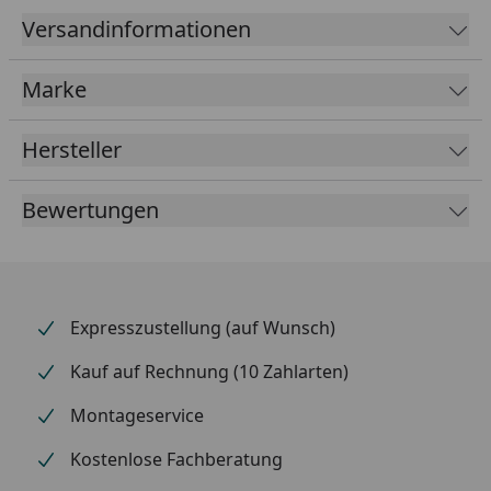
Wochenprogrammierung, sowie eine
Versandinformationen
Abwesenheitsprogrammierung. Somit kann die
Temperatur zeitlich begrenzt werden.
Marke
Material & Farbe
Hersteller
Farbe:
weiß
Bewertungen
Anwendungsbereich:
Verwendbar zu jedem Standard-Heizstab mit
Expresszustellung (auf Wunsch)
Schukostecker
Kauf auf Rechnung (10 Zahlarten)
Die Steuerungen sind nur in Verbindung mit
Heizstab Typ 1 sinnvoll!
Montageservice
Kostenlose Fachberatung