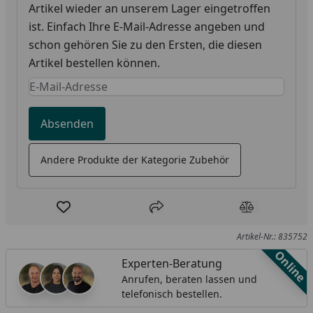
Artikel wieder an unserem Lager eingetroffen
ist. Einfach Ihre E-Mail-Adresse angeben und
schon gehören Sie zu den Ersten, die diesen
Artikel bestellen können.
Keine Eingabe erforderlich
Eingabe erforderlich
Absenden
Andere Produkte der Kategorie Zubehör
Produkt zur Wunschliste hinzufügen
Teilen
Produkt Ver
Artikel-Nr.: 835752
Online
Experten-Beratung
Anrufen, beraten lassen und
telefonisch bestellen.