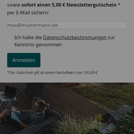
sowie
sofort einen 5,00 € Newslettergutschein
*
per E-Mail sichern:
Keine Eingabe erforderlich
Eingabe erforderlich
E-Mail *
Ich habe die
Datenschutzbestimmungen
zur
Kenntnis genommen
Anmelden
*Der Gutschein gilt ab einem Bestellwert von 100,00 €
Trusted Shops
5,00
/ 5