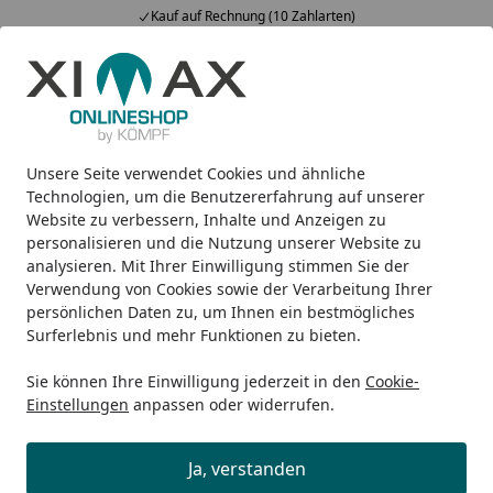
Kauf auf Rechnung (10 Zahlarten)
Alle Produkte
Mein Konto
Wunschl
Ein
5,00
/ 5
Suchen
Unsere Seite verwendet Cookies und ähnliche
Design-Heizkörper
Badheizkörper
Ximax Badheizkörper 
Startseite
Technologien, um die Benutzererfahrung auf unserer
Ximax Badheizkörper Astor
Website zu verbessern, Inhalte und Anzeigen zu
personalisieren und die Nutzung unserer Website zu
analysieren. Mit Ihrer Einwilligung stimmen Sie der
Verwendung von Cookies sowie der Verarbeitung Ihrer
persönlichen Daten zu, um Ihnen ein bestmögliches
Surferlebnis und mehr Funktionen zu bieten.
Sie können Ihre Einwilligung jederzeit in den
Cookie-
Einstellungen
anpassen oder widerrufen.
Ja, verstanden