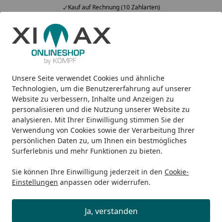
Kauf auf Rechnung (10 Zahlarten)
Alle Produkte
Mein Konto
Wunschl
Ein
5,00
/ 5
Suchen
Unsere Seite verwendet Cookies und ähnliche
Welches Futter passt zu meinem Tier?
Startseite
Technologien, um die Benutzererfahrung auf unserer
Website zu verbessern, Inhalte und Anzeigen zu
Welches Futter passt zu meinem
personalisieren und die Nutzung unserer Website zu
Tier?
analysieren. Mit Ihrer Einwilligung stimmen Sie der
Verwendung von Cookies sowie der Verarbeitung Ihrer
Sie haben die Möglichkeit in unserem Onlineshop, indem
persönlichen Daten zu, um Ihnen ein bestmögliches
Sie auf den Button "Filtern" klicken, die Suche
Surferlebnis und mehr Funktionen zu bieten.
einzugrenzen bzw. Merkmale auszuwählen. Dies
Sie können Ihre Einwilligung jederzeit in den
Cookie-
beinhaltet zum Beispiel die Lebensphase in der sich das
Einstellungen
anpassen oder widerrufen.
Tier befindet, die Rasse des Tieres, Allergien und
Unverträglichkeiten, sowie Merkmale die den
Ja, verstanden
Gesundheitszustand des Tieres betreffen.