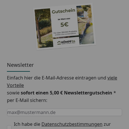
Newsletter
Einfach hier die E-Mail-Adresse eintragen und
viele
Vorteile
sowie
sofort einen 5,00 € Newslettergutschein
*
per E-Mail sichern:
Keine Eingabe erforderlich
Eingabe erforderlich
E-Mail *
Ich habe die
Datenschutzbestimmungen
zur