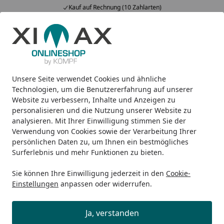
Kauf auf Rechnung (10 Zahlarten)
Alle Produkte
Mein Konto
Wunschl
Ein
5,00
/ 5
Suchen
Unsere Seite verwendet Cookies und ähnliche
Hilfe bei der Bestellung
Startseite
Technologien, um die Benutzererfahrung auf unserer
Website zu verbessern, Inhalte und Anzeigen zu
Wo bekomme ich Hilfe bei der
personalisieren und die Nutzung unserer Website zu
Bestellung?
analysieren. Mit Ihrer Einwilligung stimmen Sie der
Verwendung von Cookies sowie der Verarbeitung Ihrer
Etwas hakt und Sie kommen nicht weiter?
persönlichen Daten zu, um Ihnen ein bestmögliches
Surferlebnis und mehr Funktionen zu bieten.
Kein Problem - wenden Sie sich einfach an unseren
freundlichen Kundenservice. Unsere Fachberater helfen
Sie können Ihre Einwilligung jederzeit in den
Cookie-
Ihnen persönlich weiter.
Einstellungen
anpassen oder widerrufen.
Ja, verstanden