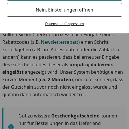
ein weiteres Mal bei einer Bestellung genutzt werden.
Nein, Einstellungen öffnen
Wichtiger Hinweis - Newsletterrabatt / andere
Datenschutz
Impressum
Rabattcodes:
Sollten Sie im Checkoutprozess nach Eingabe eines
Rabattcodes (z.B.
Newsletterrabatt
) einen Schritt
zurückgehen (z.B. um Adressdaten oder die Zahlart zu
ändern) kann es passieren, dass bei erneuter Eingabe
des Gutscheincodes dieser als
ungültig da
bereits
eingelöst
angezeigt wird. Unser System benötigt einen
kurzen Moment (
ca. 2 Minuten
), um zu erkennen, dass
der Gutschein zuvor noch nicht eingelöst wurde und
gibt ihn dann automatisch wieder frei.
Gut zu wissen:
Geschenkgutscheine
können
nur für Bestellungen in das Lieferland