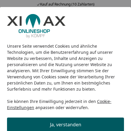
Kauf auf Rechnung (10 Zahlarten)
Alle Produkte
Mein Konto
Wunschl
Ein
5,00
/ 5
Suchen
Unsere Seite verwendet Cookies und ähnliche
Wie Gutschein einlösen?
Startseite
Technologien, um die Benutzererfahrung auf unserer
Website zu verbessern, Inhalte und Anzeigen zu
Wie kann ich einen Gutschein /
personalisieren und die Nutzung unserer Website zu
Rabattcode einlösen?
analysieren. Mit Ihrer Einwilligung stimmen Sie der
Verwendung von Cookies sowie der Verarbeitung Ihrer
Wertgutschein:
Sie finden Ihren individuellen
persönlichen Daten zu, um Ihnen ein bestmögliches
Gutscheincode
auf Ihrem Gutschein. Diesen Code
Surferlebnis und mehr Funktionen zu bieten.
können Sie während des Bestellvorgangs (im Checkout)
Sie können Ihre Einwilligung jederzeit in den
Cookie-
eingeben. Der entsprechende Betrag wird Ihrer
Einstellungen
anpassen oder widerrufen.
Rechnung
automatisch abgezogen
und der
Gutschein
damit eingelöst
. Etwaige
Restbeträge
werden Ihnen
Ja, verstanden
automatisch gutgeschrieben, der Gutschein kann dann