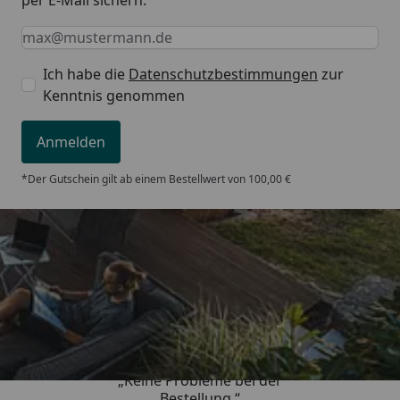
Keine Eingabe erforderlich
Eingabe erforderlich
E-Mail *
Ich habe die
Datenschutzbestimmungen
zur
Kenntnis genommen
Anmelden
*Der Gutschein gilt ab einem Bestellwert von 100,00 €
Trusted Shops
5,00
/ 5
„Keine Probleme bei der
Bestellung.“