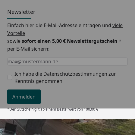
Newsletter
Einfach hier die E-Mail-Adresse eintragen und
viele
Vorteile
sowie
sofort einen 5,00 € Newslettergutschein
*
per E-Mail sichern:
Keine Eingabe erforderlich
Eingabe erforderlich
E-Mail *
Ich habe die
Datenschutzbestimmungen
zur
Kenntnis genommen
Anmelden
*Der Gutschein gilt ab einem Bestellwert von 100,00 €