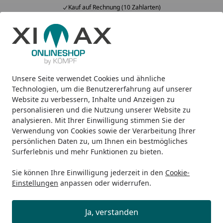
Kauf auf Rechnung (10 Zahlarten)
Alle Produkte
Mein Konto
Wunschl
Ein
5,00
/ 5
Suchen
Unsere Seite verwendet Cookies und ähnliche
FAQ - Versand & Lieferung
Startseite
Technologien, um die Benutzererfahrung auf unserer
Website zu verbessern, Inhalte und Anzeigen zu
Versand und Lieferung
personalisieren und die Nutzung unserer Website zu
analysieren. Mit Ihrer Einwilligung stimmen Sie der
Verwendung von Cookies sowie der Verarbeitung Ihrer
Ist meine Bestellung schon versendet?
persönlichen Daten zu, um Ihnen ein bestmögliches
Unter der Rubrik "Meine Bestellung" können Sie den
Surferlebnis und mehr Funktionen zu bieten.
Bestellstatus einsehen. Sobald die bestellte Ware auf dem
Weg zu Ihnen ist, erhalten Sie eine Versandbestätigung
Sie können Ihre Einwilligung jederzeit in den
Cookie-
sowie einen Link, um die Sendung zu verfolgen
Einstellungen
anpassen oder widerrufen.
(Trackinglink).
Weiterlesen
Ja, verstanden