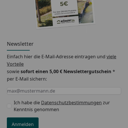
Newsletter
Einfach hier die E-Mail-Adresse eintragen und
viele
Vorteile
sowie
sofort einen 5,00 € Newslettergutschein
*
per E-Mail sichern:
Keine Eingabe erforderlich
Eingabe erforderlich
E-Mail *
Ich habe die
Datenschutzbestimmungen
zur
Kenntnis genommen
Anmelden