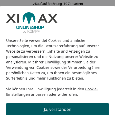
Kauf auf Rechnung (10 Zahlarten)
Alle Produkte
Mein Konto
Wunschl
Ein
5,00
/ 5
Suchen
Unsere Seite verwendet Cookies und ähnliche
Wann ist mein gewünschter Artikel wieder verfügbar?
Startseite
Technologien, um die Benutzererfahrung auf unserer
Website zu verbessern, Inhalte und Anzeigen zu
Wann ist mein gewünschter Artikel
personalisieren und die Nutzung unserer Website zu
wieder verfügbar?
analysieren. Mit Ihrer Einwilligung stimmen Sie der
Verwendung von Cookies sowie der Verarbeitung Ihrer
Unser Angebot ist grenzenlos, unsere Lagerkapazitäten
persönlichen Daten zu, um Ihnen ein bestmögliches
sind es leider nicht. Aufgrund großer Nachfrage kann es
Surferlebnis und mehr Funktionen zu bieten.
vereinzelt dazu kommen, dass einzelne Artikel leider
Sie können Ihre Einwilligung jederzeit in den
Cookie-
ausverkauft sind. Unser Angebot gilt nur solange der
Einstellungen
anpassen oder widerrufen.
Vorrat reicht.
Es kann vorkommen, dass ein aktuell ausverkaufter
Ja, verstanden
Artikel wieder in das Angebot aufgenommen wird.