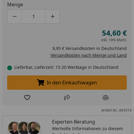
Menge
Produktmenge um eins verringern
Produktmenge manuell eingeben
Produktmenge um eins erhöhen
54,60 €
inkl. 19% MwSt.
9,95 € Versandkosten in Deutschland
Versandkosten nach Menge und Land
Lieferbar, Lieferzeit: 15-20 Werktage in Deutschland
In den Einkaufswagen
In den Einkaufswagen legen
Produkt zur Wunschliste hinzufügen
Teilen
Produkt Ver
Artikel-Nr.: 843016
Experten-Beratung
Wertvolle Informationen zu diesem