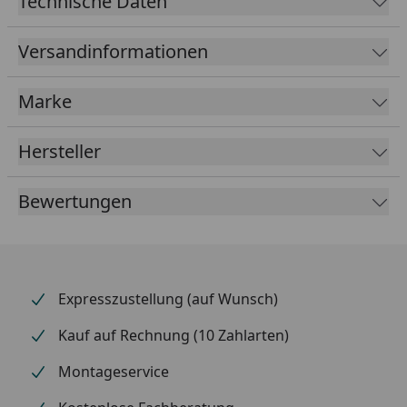
Technische Daten
Farbe
weiß
weiß
Versandinformationen
Durchmesser in mm
15
16
Marke
Eck- oder Durchgangsversion?
Eckform, wenn die Heizungsrohre aus der Wand
Hersteller
kommen
Bewertungen
Durchgangsform, wenn die Heizungsrohre aus dem
Boden kommen
Expresszustellung (auf Wunsch)
Kauf auf Rechnung (10 Zahlarten)
Montageservice