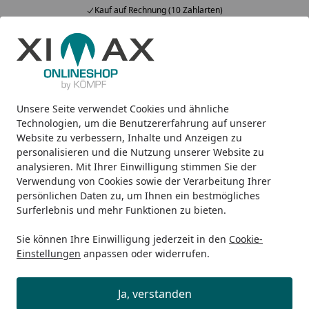
Kauf auf Rechnung (10 Zahlarten)
Alle Produkte
Mein Konto
Wunschl
Ein
5,00
/ 5
Suchen
Unsere Seite verwendet Cookies und ähnliche
Design-Heizkörper
Zubehör
Ximax Thermostat-Set ELE
Startseite
Technologien, um die Benutzererfahrung auf unserer
Ximax Thermostat-Set ELEGANT
Website zu verbessern, Inhalte und Anzeigen zu
personalisieren und die Nutzung unserer Website zu
Durchgangsform weiß
analysieren. Mit Ihrer Einwilligung stimmen Sie der
Verwendung von Cookies sowie der Verarbeitung Ihrer
persönlichen Daten zu, um Ihnen ein bestmögliches
Surferlebnis und mehr Funktionen zu bieten.
Sie können Ihre Einwilligung jederzeit in den
Cookie-
Einstellungen
anpassen oder widerrufen.
Ja, verstanden