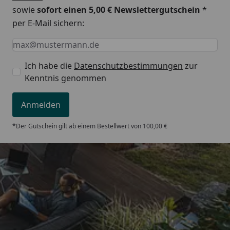
sowie
sofort einen 5,00 € Newslettergutschein
*
per E-Mail sichern:
Keine Eingabe erforderlich
Eingabe erforderlich
E-Mail *
Ich habe die
Datenschutzbestimmungen
zur
Kenntnis genommen
Anmelden
*Der Gutschein gilt ab einem Bestellwert von 100,00 €
Trusted Shops
5,00
/ 5