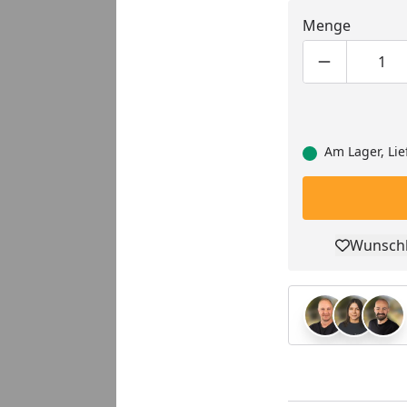
Menge
eo
Produktmen
Pro
Am Lager, Lie
Wunschl
Pro