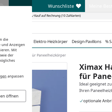
Wunschliste
Meine Bes
Wunschliste
Meine Beste
Kauf auf Rechnung (10 Zahlarten)
m die
Duschkabinen
Elektro-Heizkörper
Design-Pavillons
% S
e und Anzeigen
ieren. Mit
owie der
chstange gerade für Paneelheizkörper
mögliches
Ximax H
für Pane
ngen
anpassen
Ideal geeignet z
Ihren Paneelheiz
gen öffnen
optionale Anb