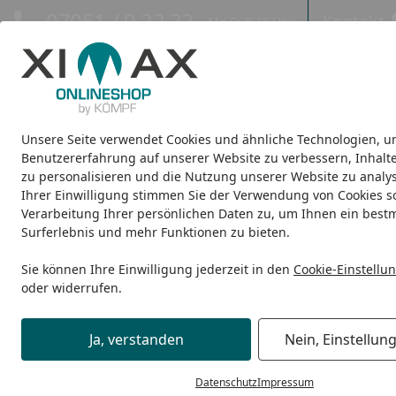
Hotline
07051 / 9 22 22
Kontakt
Mo-Fr. 8-16 Uhr
Kontakt
Eigene Montage-Teams
Unsere Seite verwendet Cookies und ähnliche Technologien, u
Design-Carports
Design-Heizkörper
Infrarot-Heizkörper
Benutzererfahrung auf unserer Website zu verbessern, Inhalt
zu personalisieren und die Nutzung unserer Website zu analys
Ihrer Einwilligung stimmen Sie der Verwendung von Cookies s
Design-Heizkörper
Heizkörper-Accessoires
Ximax Handtu
Startseite
Verarbeitung Ihrer persönlichen Daten zu, um Ihnen ein best
Surferlebnis und mehr Funktionen zu bieten.
Sie können Ihre Einwilligung jederzeit in den
Cookie-Einstellu
oder widerrufen.
Ja, verstanden
Nein, Einstellun
Datenschutz
Impressum