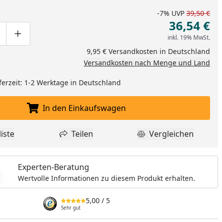
-7%
UVP
39,50 €
36,54 €
inkl. 19% MwSt.
ge um eins verringern
duktmenge manuell eingeben
Produktmenge um eins erhöhen
9,95 € Versandkosten in Deutschland
Versandkosten nach Menge und Land
ferzeit: 1-2 Werktage in Deutschland
In den Einkaufswagen
In den Einkaufswagen legen
iste
Teilen
Vergleichen
dukt zur Wunschliste hinzufügen
Teilen
Produkt Vergle
Experten-Beratung
Wertvolle Informationen zu diesem Produkt erhalten.
5,00
/ 5
Sehr gut