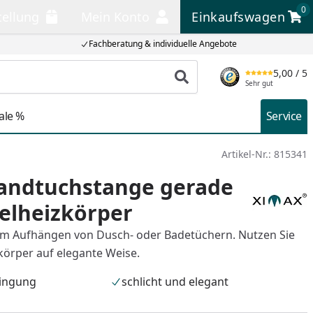
0
tellung
Mein Konto
Einkaufswagen
llung
Mein Konto
Einkaufswagen
Fachberatung & individuelle Angebote
5,00
/ 5
Produkt suchen
Sehr gut
ale %
Service
Artikel-Nr.:
815341
andtuchstange gerade
elheizkörper
um Aufhängen von Dusch- oder Badetüchern. Nutzen Sie
körper auf elegante Weise.
ringung
schlicht und elegant