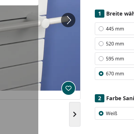
Breite wä
Alle anzeigen (4)
445 mm
520 mm
595 mm
670 mm
Produkt zur Wunschliste hi
Farbe San
Alle anzeigen (1)
Weiß
Nächstes Bild anzeigen
You