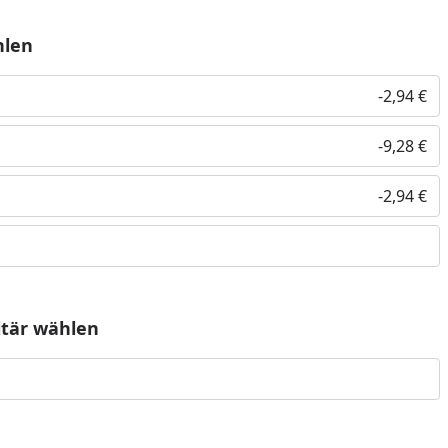
hlen
-2,94 €
-9,28 €
-2,94 €
nzufügen
itär wählen
tube-Video