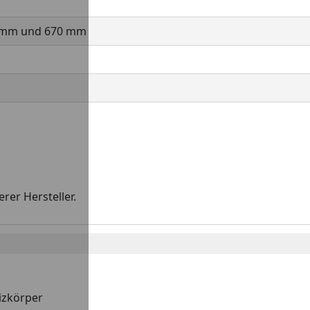
 mm und 670 mm
er Hersteller.
izkörper