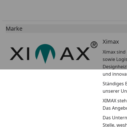
Marke
Ximax
Ximax sind
sowie Logi
Designheiz
und innovat
Ständiges 
unserer Un
XIMAX steht
Das Angebo
Das Unterne
Stelle, wes