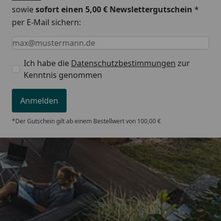
sowie
sofort einen 5,00 € Newslettergutschein
*
per E-Mail sichern:
Keine Eingabe erforderlich
Eingabe erforderlich
E-Mail *
Ich habe die
Datenschutzbestimmungen
zur
Kenntnis genommen
Anmelden
*Der Gutschein gilt ab einem Bestellwert von 100,00 €
Trusted Shops
5,00
/ 5