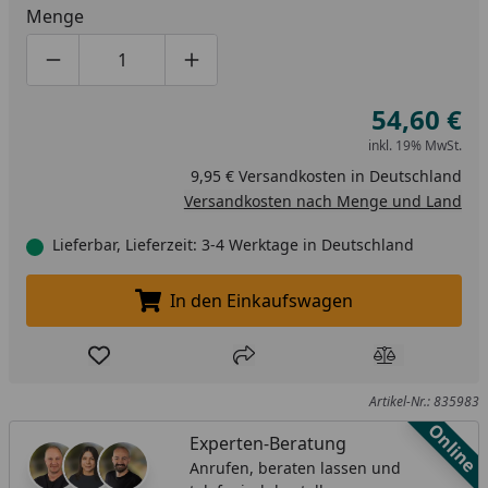
Menge
Produktmenge um eins verringern
Produktmenge manuell eingeben
Produktmenge um eins erhöhen
54,60 €
inkl. 19% MwSt.
9,95 € Versandkosten in Deutschland
Versandkosten nach Menge und Land
Lieferbar, Lieferzeit: 3-4 Werktage in Deutschland
In den Einkaufswagen
In den Einkaufswagen legen
Produkt zur Wunschliste hinzufügen
Teilen
Produkt Ver
Artikel-Nr.: 835983
Online
Experten-Beratung
Anrufen, beraten lassen und