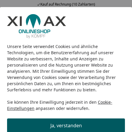
Kauf auf Rechnung (10 Zahlarten)
Alle Produkte
Mein Konto
Wunschl
Ein
5,00
/ 5
Suchen
Unsere Seite verwendet Cookies und ähnliche
Design-Heizkörper
Zubehör
Ximax Thermostat-Set ELEG
Startseite
Technologien, um die Benutzererfahrung auf unserer
Ximax Thermostat-Set ELEGANT
Website zu verbessern, Inhalte und Anzeigen zu
personalisieren und die Nutzung unserer Website zu
Eckform weiß
analysieren. Mit Ihrer Einwilligung stimmen Sie der
Verwendung von Cookies sowie der Verarbeitung Ihrer
persönlichen Daten zu, um Ihnen ein bestmögliches
Surferlebnis und mehr Funktionen zu bieten.
Sie können Ihre Einwilligung jederzeit in den
Cookie-
Einstellungen
anpassen oder widerrufen.
Ja, verstanden