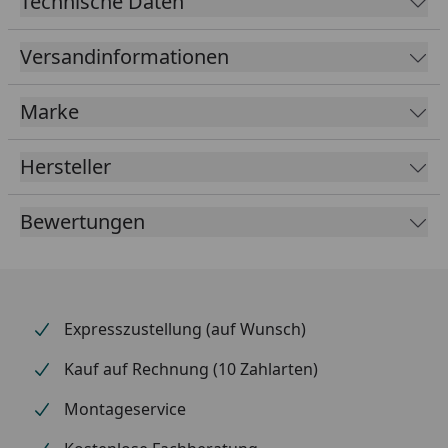
Technische Daten
Farbe & Abmessung:
Versandinformationen
Farbe
weiß
weiß
Marke
Durchmesser in mm
15
16
Hersteller
version?
Eckform, wenn die Heizungsrohre aus der Wand
Bewertungen
kommen
Durchgangsform, wenn die Heizungsrohre aus dem
Boden kommen
Expresszustellung (auf Wunsch)
Kauf auf Rechnung (10 Zahlarten)
Montageservice