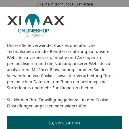
Kauf auf Rechnung (10 Zahlarten)
Alle Produkte
Mein Konto
Wunschl
Ein
5,00
/ 5
Suchen
Unsere Seite verwendet Cookies und ähnliche
Wie wird meine Bestellung geliefert?
Startseite
Technologien, um die Benutzererfahrung auf unserer
Website zu verbessern, Inhalte und Anzeigen zu
Wie wird meine Bestellung
personalisieren und die Nutzung unserer Website zu
geliefert?
analysieren. Mit Ihrer Einwilligung stimmen Sie der
Verwendung von Cookies sowie der Verarbeitung Ihrer
Dies hängt vom Produkt, von seinem Volumen und
persönlichen Daten zu, um Ihnen ein bestmögliches
seinem Gewicht, ab.
Surferlebnis und mehr Funktionen zu bieten.
Paket-Ware
Sie können Ihre Einwilligung jederzeit in den
Cookie-
Einstellungen
anpassen oder widerrufen.
Paket-Ware
wird über
DHL
,
DPD
oder
GLS
ausgeliefert.
Sie können in der Regel Ihren bevorzugten
Ja, verstanden
Versanddienstleister im Bestellprozess (Checkout) selbst