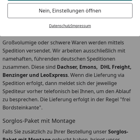
wählen. Bei bestimmten Konstellationen (zum Beispiel
Sperrgut, persönliche Übergabe etc.) kann die Auswahl
Nein, Einstellungen öffnen
eingeschränkt sein.
Datenschutz
Impressum
Speditions-Ware
Großvolumige oder schwere Waren werden mittels
Spedition versendet. Wir arbeiten ausschließlich mit
namehaften, führenden deutschen Speditionen
zusammen. Diese sind
Dachser, Emons, DHL Freight,
Benzinger und LeoExpress
. Wenn die Lieferung via
Spedition erfolgt, dann meldet sich der jeweilige
Spediteur vorher telefonisch bei Ihnen, um den Ablauf
zu besprechen. Die Lieferung erfolgt in der Regel "frei
Bordsteinkante".
Sorglos-Paket mit Montage
Falls Sie zusätzlich zu Ihrer Bestellung unser
Sorglos-
Paket mit Montage
gebucht haben, bringt unser