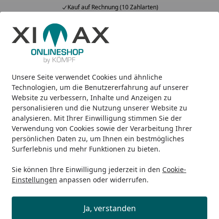
Kauf auf Rechnung (10 Zahlarten)
Alle Produkte
Mein Konto
Wunschl
Ein
5,00
/ 5
Suchen
Unsere Seite verwendet Cookies und ähnliche
Welches Gutschein-Design?
Startseite
Technologien, um die Benutzererfahrung auf unserer
Website zu verbessern, Inhalte und Anzeigen zu
Ist das Gutschein-Design wählbar?
personalisieren und die Nutzung unserer Website zu
Kann ich mir ein Motiv aussuchen?
analysieren. Mit Ihrer Einwilligung stimmen Sie der
Verwendung von Cookies sowie der Verarbeitung Ihrer
Ja, das Gutschein-Motiv können Sie sich selbst
persönlichen Daten zu, um Ihnen ein bestmögliches
aussuchen. Sie haben die
Auswahl aus sechs
Surferlebnis und mehr Funktionen zu bieten.
verschiedenen Vorlagen
. Egal zu welchem Anlass - Sie
Sie können Ihre Einwilligung jederzeit in den
Cookie-
finden bei uns den passenden Gutschein. Einfach den
Einstellungen
anpassen oder widerrufen.
Gutschein per E-Mail erhalten und Wunschmotiv
ausdrucken oder direkt an den Beschenkten per E-Mail
Ja, verstanden
versenden.