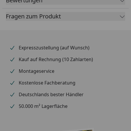
Bewertungen
Zeitlose Eleganz und Ästhetik
Fragen zum Produkt
Freistehende Konstruktion, flexibel und
platzökonomisch
Langlebig und wartungsfrei
Integrierte Dachrinne im hinteren Längsprofil mit
Expresszustellung (auf Wunsch)
Regenfallrohr (das Fallrohr kann rechts oder links
angebracht werden)
Kauf auf Rechnung (10 Zahlarten)
Material
Carport Konstruktion:
Montageservice
eloxiertes Aluminium
Kostenlose Fachberatung
Dach: Polycarbonat in
Deutschlands bester Händler
Rauchglasblau (100 % UV-
Schutz / 50 % Schutz vor
50.000 m² Lagerfläche
Infrarotstrahlung)