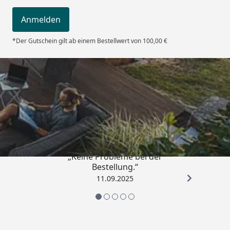
Windbeständigkeit
108 km/h
Anmelden
Schneelast
100 kg/m²
*Der Gutschein gilt ab einem Bestellwert von 100,00 €
Erhältliche Farbe
anthrazit, silber
Dachrinne
Inkl. integrierter Dachrinne
mit Fallrohr
Trusted Shops
5,00
/ 5
Schneelasten/Windlast
„Keine Probleme bei der
Bestellung.“
Der Aufbau des Carports ist in Windlastzone 3 und
11.09.2025
4 nicht zulässig (
Windzonenkarte
).
Die einzelnen XIMAX Design-Carports werden in
verschiedenen Schneelastversionen angeboten,