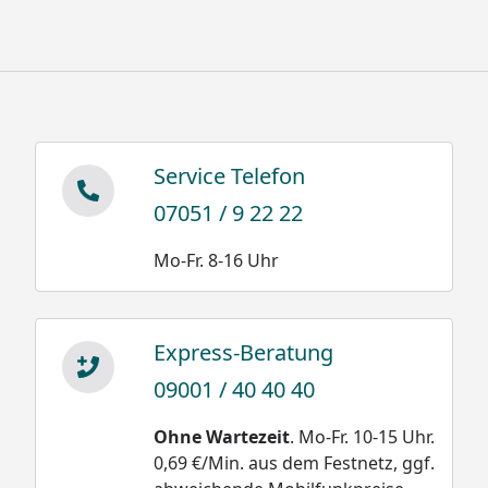
bis 400 kg/m³
Altschnee feucht nass
300 bis 500 kg/m³
Service Telefon
Sie können natürlich sowohl dieses, als auch alle
weiteren Modelle der XIMAX Carport-
07051 / 9 22 22
Konstruktionen, ideal als Terrassenüberdachung
Mo-Fr. 8-16 Uhr
nutzen.
Express-Beratung
Ximax Carport Wing Montageanleitung
09001 / 40 40 40
Ximax Carport Wing Datenblatt
Ximax Carport Wing Statikplan
Ohne Wartezeit
. Mo-Fr. 10-15 Uhr.
0,69 €/Min. aus dem Festnetz, ggf.