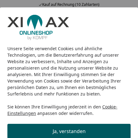
Kauf auf Rechnung (10 Zahlarten)
Alle Produkte
Mein Konto
Wunschl
Ein
5,00
/ 5
Suchen
Unsere Seite verwendet Cookies und ähnliche
Design-Carports
Wing
Ximax Carport Wing Typ 80 531 x 
Startseite
Technologien, um die Benutzererfahrung auf unserer
Ximax Carport Wing Typ 80 531 x
Website zu verbessern, Inhalte und Anzeigen zu
personalisieren und die Nutzung unserer Website zu
275 cm silber
analysieren. Mit Ihrer Einwilligung stimmen Sie der
Verwendung von Cookies sowie der Verarbeitung Ihrer
persönlichen Daten zu, um Ihnen ein bestmögliches
Surferlebnis und mehr Funktionen zu bieten.
Sie können Ihre Einwilligung jederzeit in den
Cookie-
Einstellungen
anpassen oder widerrufen.
Ja, verstanden