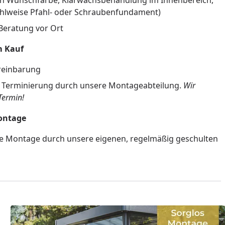
 in Wunschfarbe, Klarwachsbehandlung im Innenbereich,
hlweise Pfahl- oder Schraubenfundament)
Beratung vor Ort
m Kauf
reinbarung
Terminierung durch unsere Montageabteilung.
Wir
Termin!
Montage
e Montage durch unsere eigenen, regelmäßig geschulten