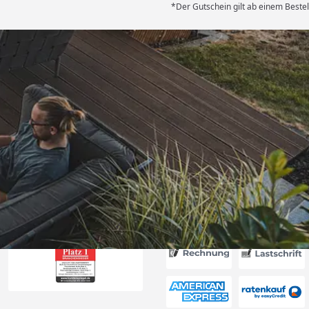
*Der Gutschein gilt ab einem Bestel
Versand
 bei der
.“
5
Akzeptierte Zahlungsa