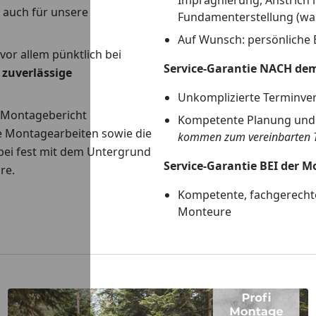
Imprägnierung, Anstrich
h auch für unsere
Fundamenterstellung (wa
Auf Wunsch: persönliche 
vor allem pünktlich bei
Service-Garantie NACH de
,
zuverlässige
Unkomplizierte Terminve
n Montagebericht
Kompetente Planung und 
le Montagearbeiten sowie die
kommen zum vereinbarten 
 bei fest mit dem Untergrund
Service-Garantie BEI der 
re.
Kompetente, fachgerecht
Monteure