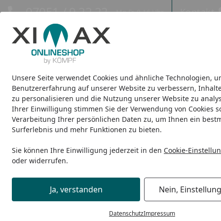
Hotline
07051 / 9 22 22
Kontakt
Mo-Fr. 8-16 Uhr
Kontakt
Eigene Montage-Teams
Unsere Seite verwendet Cookies und ähnliche Technologien, u
Design-Carports
Design-Heizkörper
Infrarot-Heizkörper
Benutzererfahrung auf unserer Website zu verbessern, Inhalt
zu personalisieren und die Nutzung unserer Website zu analys
Ihrer Einwilligung stimmen Sie der Verwendung von Cookies s
Die Kömpf Montage-Garantie
Startseite
Verarbeitung Ihrer persönlichen Daten zu, um Ihnen ein best
Unsere Montage-Garantie
Surferlebnis und mehr Funktionen zu bieten.
Sie können Ihre Einwilligung jederzeit in den
Cookie-Einstellu
Die KÖMPF24 Montage-Garantie ist unser Versprechen 
oder widerrufen.
unserer wirklich großen Stärken: Bei uns erhalten Sie a
intelligent eingeplant. Jeder einzelne unserer Monteure
Ja, verstanden
Nein, Einstellun
hin zum Garten- und Landschaftsbauer. Nur echte Profis b
Datenschutz
Impressum
Kompetenz