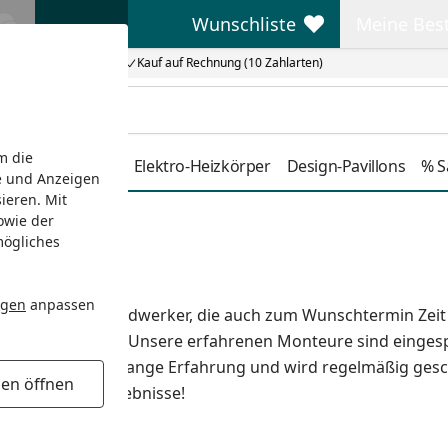
Wunschliste
Meine Bes
Wunschliste
Meine Beste
Kauf auf Rechnung (10 Zahlarten)
m die
Duschkabinen
Elektro-Heizkörper
Design-Pavillons
% S
e und Anzeigen
ieren. Mit
owie der
mögliches
ngen
anpassen
an Sie:
Gute Handwerker, die auch zum Wunschtermin Zeit h
lles aus einer Hand. Unsere erfahrenen Monteure sind eing
 verfügt über jahrelange Erfahrung und wird regelmäßig ge
gen öffnen
ringen Profi-Ergebnisse!