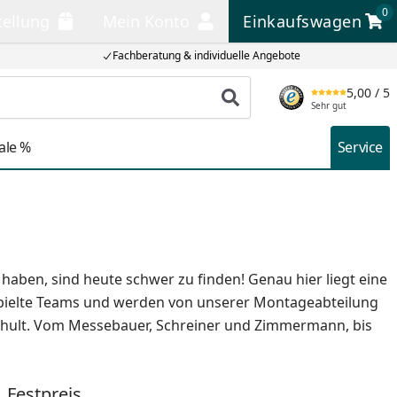
0
tellung
Mein Konto
Einkaufswagen
llung
Mein Konto
Einkaufswagen
Fachberatung & individuelle Angebote
5,00
/ 5
Produkt suchen
Sehr gut
ale %
Service
aben, sind heute schwer zu finden! Genau hier liegt eine
espielte Teams und werden von unserer Montageabteilung
schult. Vom Messebauer, Schreiner und Zimmermann, bis
Festpreis