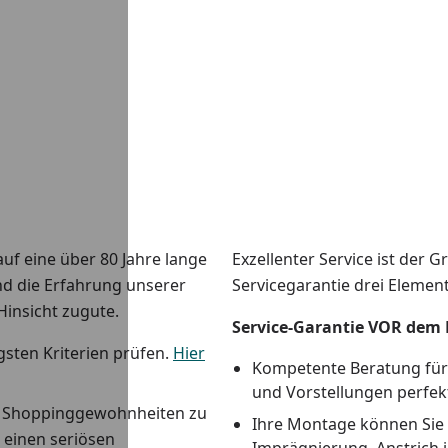
uf eine über 80 Jahre lange
Exzellenter Service ist der 
nd die Erfahrung unserer
Servicegarantie drei Element
Hinsicht zugute.
Service-Garantie VOR dem
gsten Kriterien prüfen.
Hier
Kompetente Beratung für
und Vorstellungen perfek
d Shoppinggewohnheiten zu
Ihre Montage können Sie 
 einen seriösen