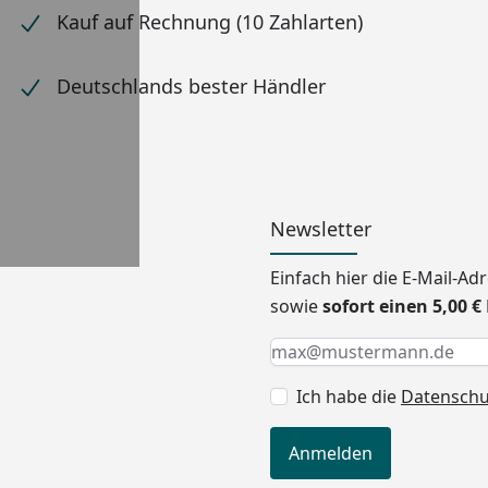
Kauf auf Rechnung (10 Zahlarten)
Deutschlands bester Händler
Newsletter
Einfach hier die E-Mail-A
sowie
sofort einen 5,00 
Keine Eingabe erforderlic
Eingabe erforderlich
E-Mail *
Ich habe die
Datensch
Anmelden