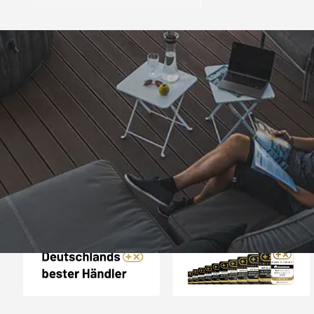
Trusted Shops
„Keine Probleme
Bestellung
5,00
/ 5
11.09.202
Sehr gut
Auszeichnungen