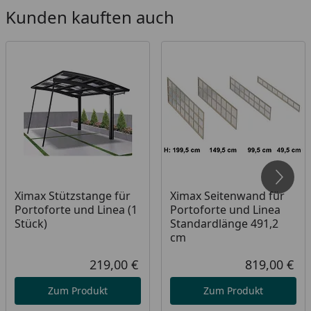
Schutz)
Kunden kauften auch
Maximale Flexibilität und Belastbarkeit durch die
innovative 4-Stützen Bauweise (Stütze: 160 x 100
mm)
Zeitlose Eleganz und Ästhetik
Freistehende Konstruktion, flexibel und
platzökonomisch
Langlebig und wartungsfrei
Geeignet für 2 PKW
Hohe Schneelast (100 kg/m²)
Ximax Stützstange für
Ximax Seitenwand für
Portoforte und Linea (1
Portoforte und Linea
Stück)
Standardlänge 491,2
Material
Carport Konstruktion:
cm
eloxiertes Aluminium
219,00 €
819,00 €
Aktueller Preis
Akt
Dach: Polycarbonat in
Zum Produkt
Zum Produkt
Rauchglasgrau (100 % UV-