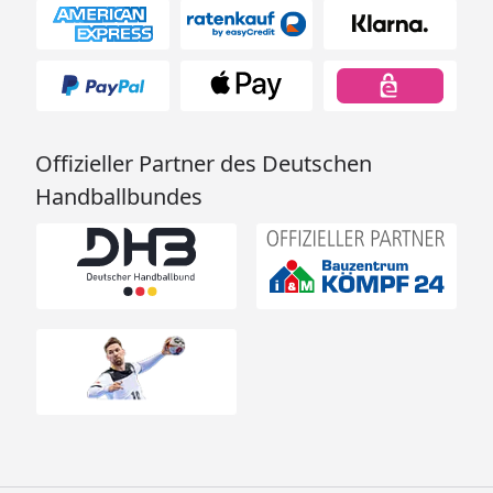
Schneelasten
/Windlast
Der Aufbau des Carports ist in Windlastzone 3 und
4 nicht zulässig (
Windzonenkarte
).
Offizieller Partner des Deutschen
Die einzelnen XIMAX Design-Carports werden in
Handballbundes
verschiedenen Schneelastversionen angeboten,
um den regional unterschiedlichen Anforderungen
gerecht zu werden. Dabei bedeutet der Wert
si=max. Dachlast und sk= relevante Schneelast auf
dem Boden nach DIN 1055 / EN1991, Teil 1-4.
Für die richtige Interpretation der Tabelle noch
folgender Hinweis:
Das Zustandekommen kritischer Schneemengen