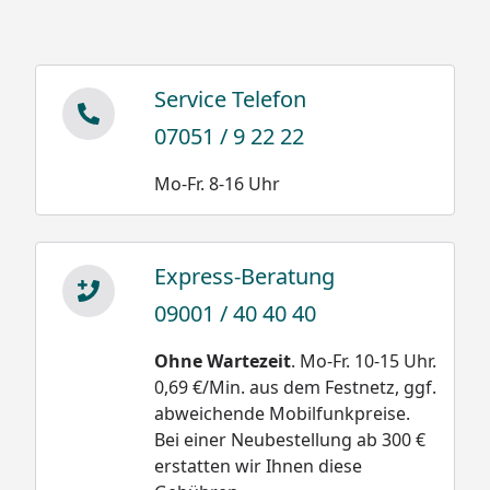
ist aus drei Gründen praktisch auszuschließen.
XIMAX Carports sind gut unterlüftete
Konstruktionen, hinzu kommen Dachneigung und
Service Telefon
eine glatte Oberfläche aus Polycarbonat. Diese
07051 / 9 22 22
Eigenschaften bewirken optimales
Abrutschverhalten bei geringster
Mo-Fr. 8-16 Uhr
Sonneneinwirkung, selbst bei diffusem Licht.
Trotzdem empfehlen wir das Dach spätestens kurz
vor Erreichen des angegebenen Schneelastwertes
Express-Beratung
zu räumen.
09001 / 40 40 40
Ohne Wartezeit
. Mo-Fr. 10-15 Uhr.
0,69 €/Min. aus dem Festnetz, ggf.
Schneegewichte:
abweichende Mobilfunkpreise.
Bei einer Neubestellung ab 300 €
Damit wäre die
erstatten wir Ihnen diese
Neuschnee trocken
Belastung bei einer