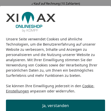
Kauf auf Rechnung (10 Zahlarten)
Alle Produkte
Mein Konto
Wunschl
Ein
5,00
/ 5
Suchen
Unsere Seite verwendet Cookies und ähnliche
Design-Carports
Portoforte
Ximax Carport Portoforte T
Startseite
Technologien, um die Benutzererfahrung auf unserer
Ximax Carport Portoforte Typ 80 M-
Website zu verbessern, Inhalte und Anzeigen zu
personalisieren und die Nutzung unserer Website zu
Ausführung 555 x 542 cm
analysieren. Mit Ihrer Einwilligung stimmen Sie der
Verwendung von Cookies sowie der Verarbeitung Ihrer
persönlichen Daten zu, um Ihnen ein bestmögliches
Surferlebnis und mehr Funktionen zu bieten.
Sie können Ihre Einwilligung jederzeit in den
Cookie-
Einstellungen
anpassen oder widerrufen.
Ja, verstanden