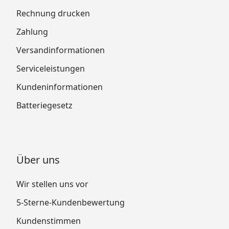
Ximax Carport Portoforte M-Ausführung
Rechnung drucken
Abmessungen
Zahlung
Ximax Carport Portoforte Montageanleitung
Versandinformationen
Ximax Carport Portoforte M-Ausführung
Zusatz Montageanleitung
Serviceleistungen
Ximax Carport Portoforte
Kundeninformationen
Montagevorrichtung
Ximax Carport Portoforte Stützstange
Batteriegesetz
Montageanleitung
Über uns
Wir stellen uns vor
5-Sterne-Kundenbewertung
Kundenstimmen