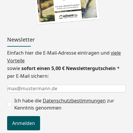
Breite
542,3 cm
Höhe
298,1 cm
Durchfahrtshöhe
240 - 277,7 cm
Stützen
4 Stück 16 x 10 cm
Newsletter
Windbeständigkeit
122 km/h
Einfach hier die E-Mail-Adresse eintragen und
viele
Vorteile
Schneelast
100 kg/m²
sowie
sofort einen 5,00 € Newslettergutschein
*
Erhältliche Farben
Mattbraun (Standard)
per E-Mail sichern:
Edelstahl-Look
Keine Eingabe erforderlich
Eingabe erforderlich
E-Mail *
Schwarz
Ich habe die
Datenschutzbestimmungen
zur
Dachrinne
Inkl. integrierter
Kenntnis genommen
Dachrinne mit Fallrohr
Montage
Montage zum günstigen
Anmelden
Festpreis möglich
oder