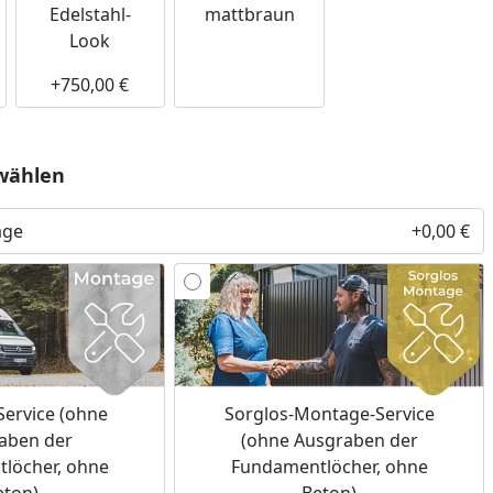
Edelstahl-
mattbraun
Look
+750,00 €
wählen
age
+0,00 €
ervice (ohne
Sorglos-Montage-Service
aben der
(ohne Ausgraben der
löcher, ohne
Fundamentlöcher, ohne
eton)
Beton)