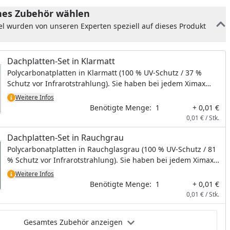
es Zubehör wählen
el wurden von unseren Experten speziell auf dieses Produkt
Dachplatten-Set in Klarmatt
Polycarbonatplatten in Klarmatt (100 % UV-Schutz / 37 %
Schutz vor Infrarotstrahlung). Sie haben bei jedem Ximax
Carport die Wahl zwischen Dachplatten in Klarmatt oder
Weitere Infos
Rauchgrau, ohne Aufpreis. Bei diesem Artikel handelt es sich
Benötigte Menge:
1
+ 0,01 €
um kein physisches Produkt, es wird hiermit lediglich die
0,01 € / Stk.
Dachplattenfarbe bestimmt.
Dachplatten-Set in Rauchgrau
Polycarbonatplatten in Rauchglasgrau (100 % UV-Schutz / 81
% Schutz vor Infrarotstrahlung). Sie haben bei jedem Ximax
Carport die Wahl zwischen Dachplatten in Klarmatt oder
Weitere Infos
Rauchgrau, ohne Aufpreis. Bei diesem Artikel handelt es sich
Benötigte Menge:
1
+ 0,01 €
um kein physisches Produkt, es wird hiermit lediglich die
0,01 € / Stk.
Dachplattenfarbe bestimmt.
Gesamtes Zubehör anzeigen