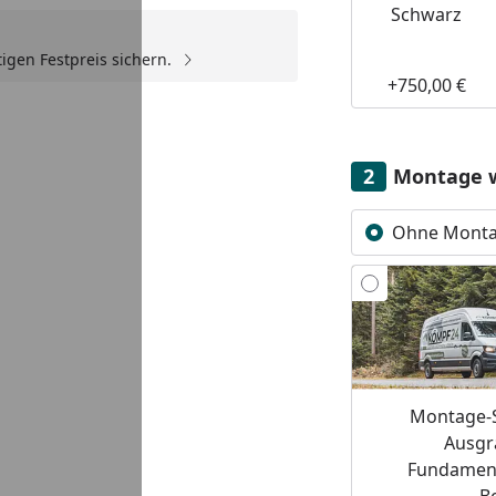
Schwarz
igen Festpreis sichern.
+750,00 €
Youtube-Video
Montage 
Ohne Mont
Montage-S
Ausgr
Fundament
B