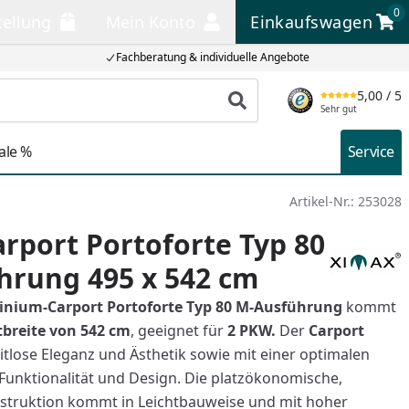
0
tellung
Mein Konto
Einkaufswagen
llung
Mein Konto
Einkaufswagen
Fachberatung & individuelle Angebote
5,00
/ 5
Produkt suchen
Sehr gut
ale %
Service
Artikel-Nr.:
253028
rport Portoforte Typ 80
hrung 495 x 542 cm
nium-Carport Portoforte Typ 80 M-Ausführung
kommt
breite von 542 cm
, geeignet für
2 PKW.
Der
Carport
itlose Eleganz und Ästhetik sowie mit einer optimalen
Funktionalität und Design. Die platzökonomische,
struktion kommt in Leichtbauweise und mit hoher