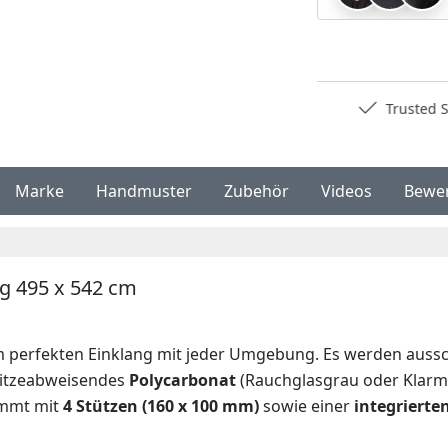
Deutschlands bester Händler
Trusted S
Marke
Handmuster
Zubehör
Videos
Bewe
g 495 x 542 cm
m perfekten Einklang mit jeder Umgebung. Es werden aussc
itzeabweisendes
Polycarbonat
(Rauchglasgrau oder Klarma
ommt mit
4 Stützen (160 x 100 mm)
sowie einer
integrierte