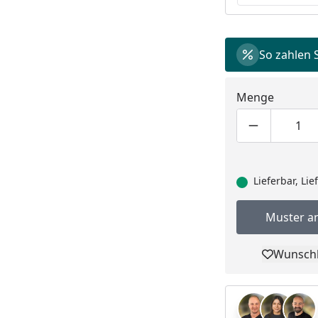
So zahlen 
Menge
Produktmen
Pro
Lieferbar, Li
Muster a
Wunschl
Pro