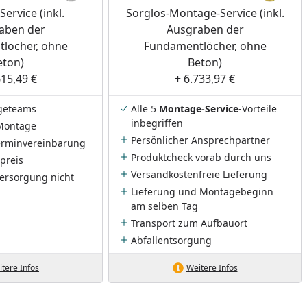
ervice (inkl.
Sorglos-Montage-Service (inkl.
aben der
Ausgraben der
löcher, ohne
Fundamentlöcher, ohne
eton)
Beton)
615,49 €
+ 6.733,97 €
geteams
Alle 5
Montage-Service
-Vorteile
inbegriffen
Montage
Persönlicher Ansprechpartner
Terminvereinbarung
Produktcheck vorab durch uns
preis
Versandkostenfreie Lieferung
ersorgung nicht
Lieferung und Montagebeginn
am selben Tag
Transport zum Aufbauort
Abfallentsorgung
tere Infos
Weitere Infos