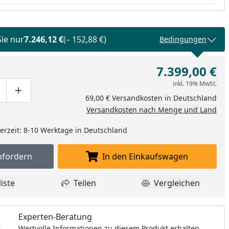
Sie nur
7.246,12 €
(– 152,88 €)
Bedingungen
7.399,00 €
inkl. 19% MwSt.
ge um eins verringern
duktmenge manuell eingeben
Produktmenge um eins erhöhen
69,00 € Versandkosten in Deutschland
Versandkosten nach Menge und Land
eferzeit: 8-10 Werktage in Deutschland
nfordern
In den Einkaufswagen
Muster anfordern
In den Einkaufswagen l
iste
Teilen
Vergleichen
dukt zur Wunschliste hinzufügen
Teilen
Produkt Vergle
Experten-Beratung
Wertvolle Informationen zu diesem Produkt erhalten.