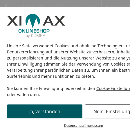
Hotline
07051 / 9 22 22
Kontakt
Mo-Fr. 8-16 Uhr
Kontakt
Eigene Montage-Teams
Unsere Seite verwendet Cookies und ähnliche Technologien, u
Design-Carports
Design-Heizkörper
Infrarot-Heizkörper
Benutzererfahrung auf unserer Website zu verbessern, Inhalt
zu personalisieren und die Nutzung unserer Website zu analys
Ihrer Einwilligung stimmen Sie der Verwendung von Cookies s
Design-Carports
Portoforte
Ximax Carport Portoforte T
Startseite
Verarbeitung Ihrer persönlichen Daten zu, um Ihnen ein best
Surferlebnis und mehr Funktionen zu bieten.
Sie können Ihre Einwilligung jederzeit in den
Cookie-Einstellu
oder widerrufen.
Ja, verstanden
Nein, Einstellun
Datenschutz
Impressum