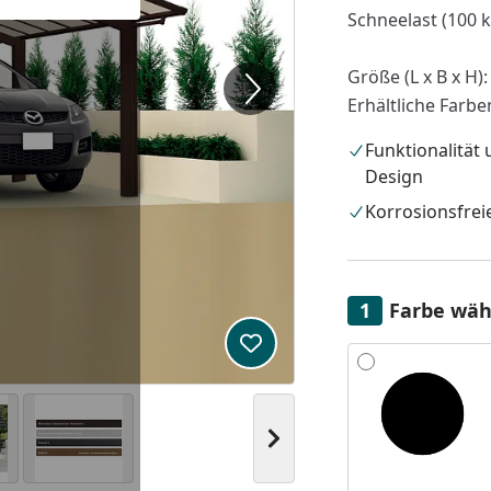
Schneelast (100 k
Größe (L x B x H)
Erhältliche Farb
Funktionalität 
Design
Korrosionsfrei
Farbe wäh
Produkt zur Wunschliste hi
Alle anzeigen (3)
Nächstes Bild anzeigen