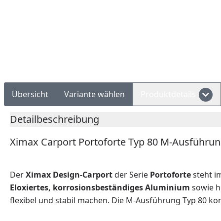
Rechnungskauf
Montageservice
Übersicht
Variante wählen
Produktdetails
Detailbeschreibung
Ximax Carport Portoforte Typ 80 M-Ausführun
Der
Ximax Design-Carport
der Serie
Portoforte
steht i
Eloxiertes, korrosionsbeständiges Aluminium
sowie h
flexibel und stabil machen. Die M-Ausführung Typ 80 k