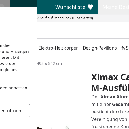
Wunschliste
Meine Bes
Wunschliste
Meine Beste
Kauf auf Rechnung (10 Zahlarten)
m die
Duschkabinen
Elektro-Heizkörper
Design-Pavillons
% S
e und Anzeigen
ieren. Mit
owie der
yp 80 M-Ausführung 495 x 542 cm
mögliches
Ximax Ca
M-Ausfü
ngen
anpassen
Der
Ximax Alumi
mit einer
Gesamt
gen öffnen
besticht durch ze
Vereinigung von 
freistehende Kon