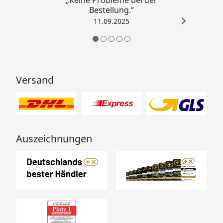
„Keine Probleme bei der
von Beton.
Bestellung.“
Im Reiter "Infos" erhalten
11.09.2025
Sie Infos über die benötigte
Menge an Beton.
Typ
Schneelast
Windbeständigkeit
Versand
kg/m² bzw.
km/h
KN/m²
si*
sk**
Auszeichnungen
60
60/0,60
75/0,75
122
80
80/0,80
100/1,00
122
110
110/1,1
137/1,37
122
170
213/2,13
213/2,13
122