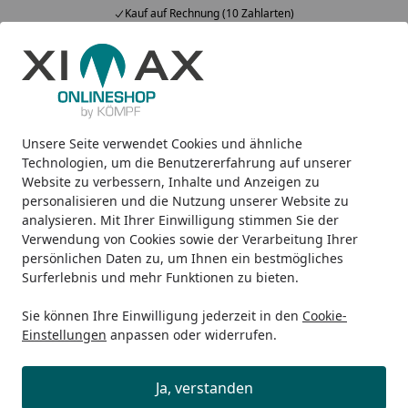
Kauf auf Rechnung (10 Zahlarten)
Alle Produkte
Mein Konto
Wunschl
Ein
5,00
/ 5
Suchen
Unsere Seite verwendet Cookies und ähnliche
Design-Carports
Linea
Ximax Carport Linea Typ 80 M-A
Startseite
Technologien, um die Benutzererfahrung auf unserer
Ximax Carport Linea Typ 80 M-
Website zu verbessern, Inhalte und Anzeigen zu
personalisieren und die Nutzung unserer Website zu
Ausführung 495 x 545 cm
analysieren. Mit Ihrer Einwilligung stimmen Sie der
Verwendung von Cookies sowie der Verarbeitung Ihrer
persönlichen Daten zu, um Ihnen ein bestmögliches
Surferlebnis und mehr Funktionen zu bieten.
Sie können Ihre Einwilligung jederzeit in den
Cookie-
Einstellungen
anpassen oder widerrufen.
Ja, verstanden