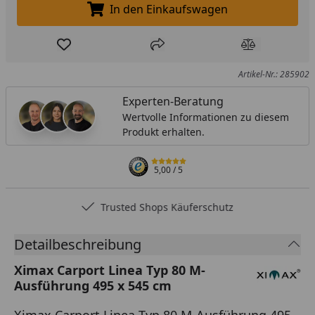
In den Einkaufswagen
In den Einkaufswagen legen
Produkt zur Wunschliste hinzufügen
Teilen
Produkt Ver
Artikel-Nr.: 285902
Experten-Beratung
Wertvolle Informationen zu diesem
Produkt erhalten.
5,00
/ 5
Trusted Shops Käuferschutz
Detailbeschreibung
Ximax Carport Linea Typ 80 M-
Ausführung 495 x 545 cm
Ximax Carport Linea Typ 80 M-Ausführung 495