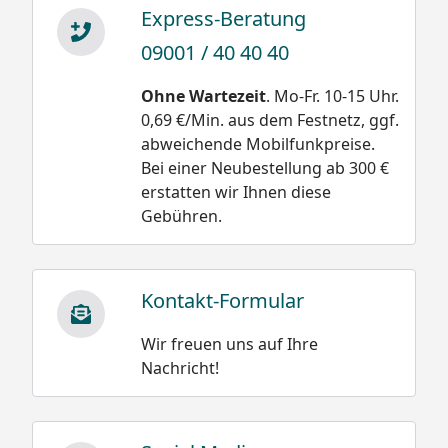
Express-Beratung
09001 / 40 40 40
Schneegewichte:
Ohne Wartezeit
. Mo-Fr. 10-15 Uhr.
Damit wäre die
Neuschnee trocken
0,69 €/Min. aus dem Festnetz, ggf.
Belastung bei einer
und locker 30 bis 50
abweichende Mobilfunkpreise.
Schneehöhe
kg/m³
Bei einer Neubestellung ab 300 €
von 20 cm oder 0,2 m
Neuschnee schwach
erstatten wir Ihnen diese
bei Altschnee:
gebunden 50 bis 100
Gebühren.
kg/m³
500 kg/m³ x 0,2 m =
100 kg /m²
Neuschnee stark
gebunden 100 bis 200
Kontakt-Formular
kg/m³
Wir freuen uns auf Ihre
Altschnee trocken
Nachricht!
200 bis 400 kg/m³
Altschnee feucht
nass 300 bis 500