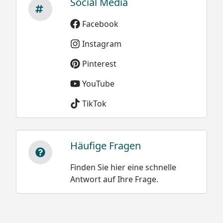
kg/m³
Social Media
Facebook
Instagram
Pinterest
Sie können natürlich sowohl dieses, als auch alle weiteren
Modelle der XIMAX Carport-Konstruktionen, ideal als
YouTube
Terrassenüberdachung nutzen.
TikTok
Häufige Fragen
Optionale Erweiterungen (siehe Reiter "Zubehör"):
Finden Sie hier eine schnelle
Stützstangen zur Erhöhung der Schneelast
Antwort auf Ihre Frage.
Seitenwände
Kantenstoßschutz