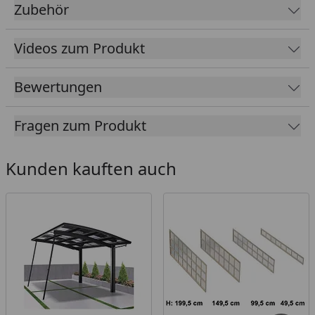
Design Carport vollständig aus eloxiertem
Zubehör
Aluminium
Korrosionsbeständig, langlebig (hagel- und
Videos zum Produkt
frostsicher)
10 Jahre Garantie bei fachgerechtem Aufbau
Bewertungen
Dach aus Polycarbonat in: Rauchglasgrau (100 %
UV-Schutz / 81 % Schutz vor Infrarotstrahlung)
Fragen zum Produkt
oder Klarmatt (100 % UV-Schutz / 37 % Schutz vor
Infrarotstrahlung)
Kunden kauften auch
Maximale Flexibilität und Belastbarkeit durch die
innovative 2-Stützen Bauweise (Stütze: 160 x 100
mm)
Zeitlose Eleganz und Ästhetik
Freistehende Konstruktion, flexibel und
platzökonomisch
Langlebig und wartungsfrei