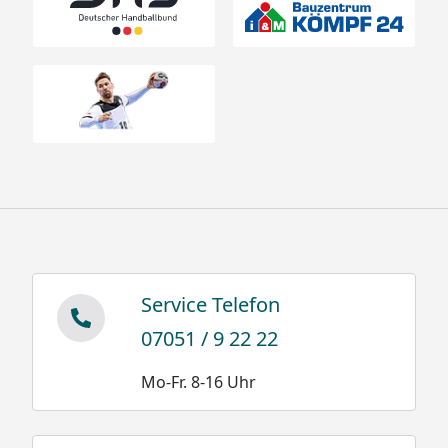
Für die richtige Interpretation der Tabelle noch
folgender Hinweis:
Das Zustandekommen kritischer Schneemengen
ist aus drei Gründen praktisch auszuschließen.
XIMAX Carports sind gut unterlüftete
Konstruktionen, hinzu kommen Dachneigung und
eine glatte Oberfläche aus Polycarbonat. Diese
Eigenschaften bewirken optimales
Abrutschverhalten bei geringster
Service Telefon
Sonneneinwirkung, selbst bei diffusem Licht.
Trotzdem empfehlen wir das Dach spätestens kurz
07051 / 9 22 22
vor Erreichen des angegebenen Schneelastwertes
zu räumen.
Mo-Fr. 8-16 Uhr