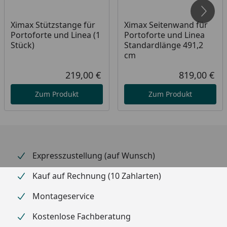
Erhältliche Farben: Edelstahllook, schwarz
Geeignet für 2 PKW
Ximax Stützstange für
Ximax Seitenwand für
Portoforte und Linea (1
Portoforte und Linea
Erhöhte Schneelast: 100 kg/m²
Stück)
Standardlänge 491,2
cm
219,00 €
819,00 €
Material
Carport Konstruktion:
Aktueller Preis
Akt
eloxiertes Aluminium
Zum Produkt
Zum Produkt
Dach: Polycarbonat in
Rauchglasgrau (100 % UV-
Schutz / 81 %
Infrarotstrahlung-Schutz)
Expresszustellung (auf Wunsch)
oder Klarmatt (100 % UV-
Schutz / 37 %
Kauf auf Rechnung (10 Zahlarten)
Infrarotstrahlung-Schutz).
Montageservice
Sie können die gewünschte
Dachplattenfarbe unter
Kostenlose Fachberatung
"empfohlenes Zubehör"