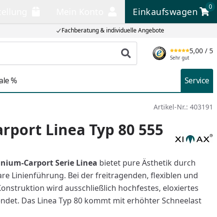
0
tellung
Mein Konto
Einkaufswagen
llung
Mein Konto
Einkaufswagen
Fachberatung & individuelle Angebote
5,00
/ 5
Produkt suchen
Sehr gut
ale %
Service
Artikel-Nr.:
403191
rport Linea Typ 80 555
nium-Carport Serie Linea
bietet pure Ästhetik durch
e Linienführung. Bei der freitragenden, flexiblen und
onstruktion wird ausschließlich hochfestes, eloxiertes
det. Das Linea Typ 80 kommt mit erhöhter Schneelast