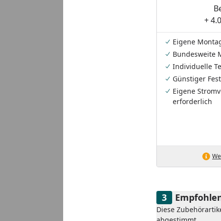
B
+ 4.
Eigene Monta
Bundesweite 
Individuelle 
Günstiger Fest
Eigene Stromv
erforderlich
Wei
Empfohlen
Diese Zubehörartik
abgestimmt.