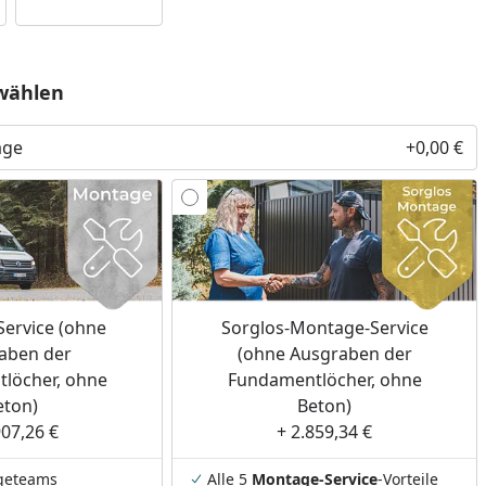
wählen
age
+0,00 €
ervice (ohne
Sorglos-Montage-Service
aben der
(ohne Ausgraben der
löcher, ohne
Fundamentlöcher, ohne
eton)
Beton)
907,26 €
+ 2.859,34 €
geteams
Alle 5
Montage-Service
-Vorteile