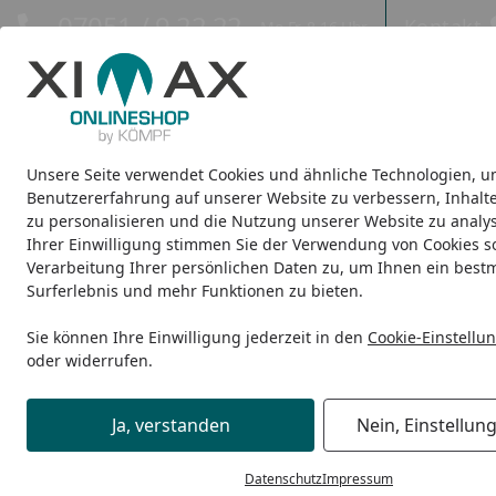
Hotline
07051 / 9 22 22
Kontakt
Mo-Fr. 8-16 Uhr
Kontakt
Eigene Montage-Teams
Unsere Seite verwendet Cookies und ähnliche Technologien, u
Design-Carports
Design-Heizkörper
Infrarot-Heizkörper
Benutzererfahrung auf unserer Website zu verbessern, Inhalt
zu personalisieren und die Nutzung unserer Website zu analys
Ihrer Einwilligung stimmen Sie der Verwendung von Cookies s
Design-Carports
Linea
Ximax Carport Linea Typ 80 555 
Startseite
Verarbeitung Ihrer persönlichen Daten zu, um Ihnen ein best
Surferlebnis und mehr Funktionen zu bieten.
Sie können Ihre Einwilligung jederzeit in den
Cookie-Einstellu
oder widerrufen.
Ja, verstanden
Nein, Einstellun
Datenschutz
Impressum