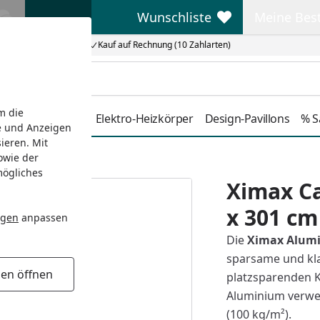
Wunschliste
Meine Bes
Wunschliste
Meine Beste
Kauf auf Rechnung (10 Zahlarten)
m die
Duschkabinen
Elektro-Heizkörper
Design-Pavillons
% S
e und Anzeigen
ieren. Mit
owie der
x 301 cm
mögliches
Ximax Ca
x 301 cm
ngen
anpassen
Die
Ximax Alumi
sparsame und klar
gen öffnen
platzsparenden K
Aluminium verwen
(100 kg/m²).