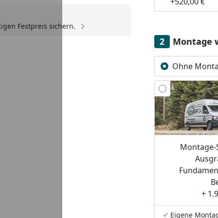
+520,00 €
igen Festpreis sichern.
Youtube-Video
Montage 
Ohne Mont
Montage-S
Ausgr
Fundament
B
+ 1.
Eigene Monta