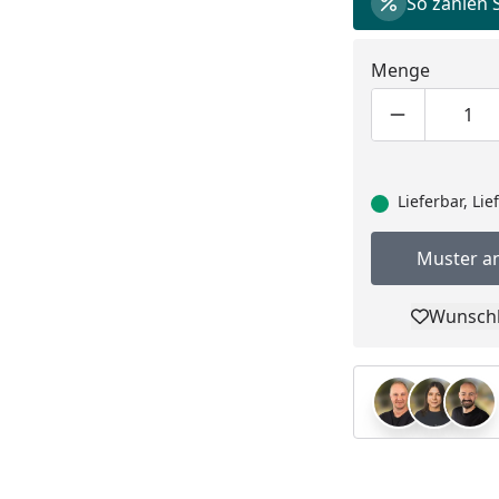
So zahlen 
Menge
Produktmen
Pro
Lieferbar, Li
Muster a
Wunschl
Pro