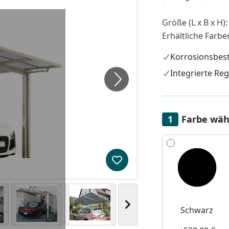
Größe (L x B x H):
Erhältliche Farbe
Korrosionsbes
Integrierte Re
Farbe wäh
Alle anzeigen (2)
Produkt zur Wunschliste hi
Nächstes Bild anzeigen
Schwarz