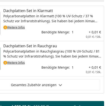
Dachplatten-Set in Klarmatt
Polycarbonatplatten in Klarmatt (100 % UV-Schutz / 37 %
Schutz vor Infrarotstrahlung). Sie haben bei jedem Ximax
Carport die Wahl zwischen Dachplatten in Klarmatt oder
Weitere Infos
Rauchgrau, ohne Aufpreis. Bei diesem Artikel handelt es sich
Benötigte Menge:
1
+ 0,01 €
um kein physisches Produkt, es wird hiermit lediglich die
0,01 € / Stk.
Dachplattenfarbe bestimmt.
Dachplatten-Set in Rauchgrau
Polycarbonatplatten in Rauchglasgrau (100 % UV-Schutz / 81
% Schutz vor Infrarotstrahlung). Sie haben bei jedem Ximax
Carport die Wahl zwischen Dachplatten in Klarmatt oder
Weitere Infos
Rauchgrau, ohne Aufpreis. Bei diesem Artikel handelt es sich
Benötigte Menge:
1
+ 0,01 €
um kein physisches Produkt, es wird hiermit lediglich die
0,01 € / Stk.
Dachplattenfarbe bestimmt.
Gesamtes Zubehör anzeigen