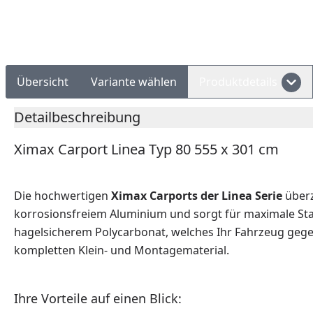
Rechnungskauf
Montageservice
Übersicht
Variante wählen
Produktdetails
Detailbeschreibung
Ximax Carport Linea Typ 80 555 x 301 cm
Die hochwertigen
Ximax Carports der Linea Serie
überz
korrosionsfreiem Aluminium und sorgt für maximale Stab
hagelsicherem Polycarbonat, welches Ihr Fahrzeug gegen
kompletten Klein- und Montagematerial.
Ihre Vorteile auf einen Blick: