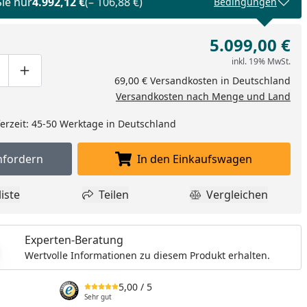
Sie nur
4.992,12 €
(– 106,88 €)
Bedingungen
5.099,00 €
inkl. 19% MwSt.
ge um eins verringern
duktmenge manuell eingeben
Produktmenge um eins erhöhen
69,00 € Versandkosten in Deutschland
Versandkosten nach Menge und Land
eferzeit: 45-50 Werktage in Deutschland
nfordern
In den Einkaufswagen
Muster anfordern
In den Einkaufswagen l
iste
Teilen
Vergleichen
dukt zur Wunschliste hinzufügen
Teilen
Produkt Vergle
Experten-Beratung
Wertvolle Informationen zu diesem Produkt erhalten.
5,00
/ 5
Sehr gut