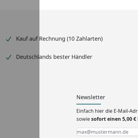
Kauf auf Rechnung (10 Zahlarten)
Deutschlands bester Händler
Newsletter
Einfach hier die E-Mail-A
sowie
sofort einen 5,00 
Keine Eingabe erforderlic
Eingabe erforderlich
E-Mail *