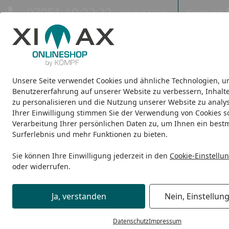
Hotline
07051 / 9 22 22
Kontakt
Mo-Fr. 8-16 Uhr
Kontakt
Eigene Montage-Teams
Unsere Seite verwendet Cookies und ähnliche Technologien, u
Design-Carports
Design-Heizkörper
Infrarot-Heizkörper
Benutzererfahrung auf unserer Website zu verbessern, Inhalt
zu personalisieren und die Nutzung unserer Website zu analys
Ihrer Einwilligung stimmen Sie der Verwendung von Cookies s
Vorteile des Kundenkontos
Startseite
Verarbeitung Ihrer persönlichen Daten zu, um Ihnen ein best
Antworten zu den Themen
Welche
Surferlebnis und mehr Funktionen zu bieten.
Sie können Ihre Einwilligung jederzeit in den
Cookie-Einstellu
Bestellung
Ihr persönlic
oder widerrufen.
Ein übergr
Bezahlung & Rechnung
Bequeme un
Ja, verstanden
Nein, Einstellun
Komfortabl
Versand und Lieferung
Datenschutz
Impressum
Verwalten 