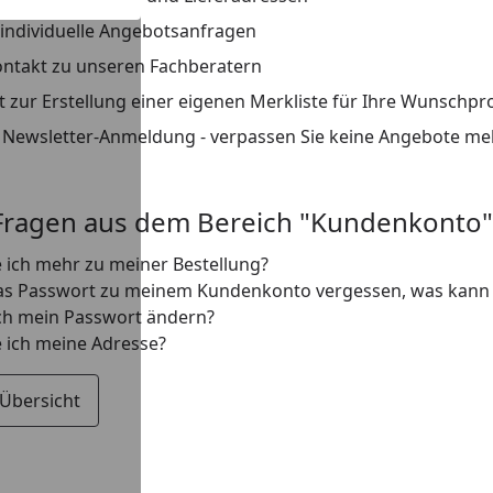
f individuelle Angebotsanfragen
ontakt zu unseren Fachberatern
t zur Erstellung einer eigenen Merkliste für Ihre Wunschp
 Newsletter-Anmeldung - verpassen Sie keine Angebote me
Youtub
Fragen aus dem Bereich "Kundenkonto"
 ich mehr zu meiner Bestellung?
as Passwort zu meinem Kundenkonto vergessen, was kann 
ch mein Passwort ändern?
 ich meine Adresse?
 Übersicht