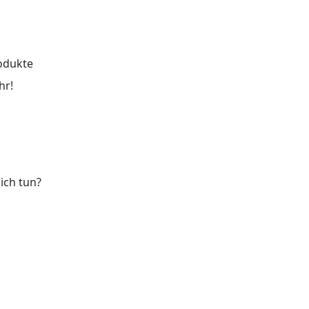
rodukte
hr!
e-Video
ich tun?