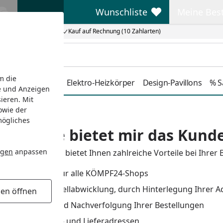
Wunschliste
Meine Bes
Wunschliste
Meine Beste
Kauf auf Rechnung (10 Zahlarten)
m die
Duschkabinen
Elektro-Heizkörper
Design-Pavillons
% S
e und Anzeigen
ieren. Mit
owie der
mögliches
 Vorteile bietet mir das Kun
ngen
anpassen
hes Kundenkonto bietet Ihnen zahlreiche Vorteile bei Ihrer 
eifendes Konto für alle KÖMPF24-Shops
d schnelle Bestellabwicklung, durch Hinterlegung Ihrer 
gen öffnen
e Verwaltung und Nachverfolgung Ihrer Bestellungen
Ihrer Rechnungs- und Lieferadressen