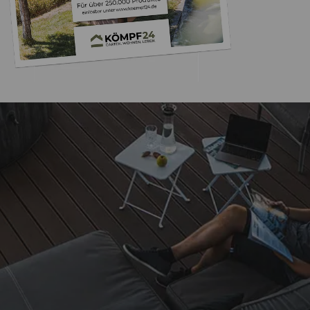
Trusted Shops
„Keine Probleme
Bestellung
5,00
/ 5
11.09.202
Sehr gut
Auszeichnungen