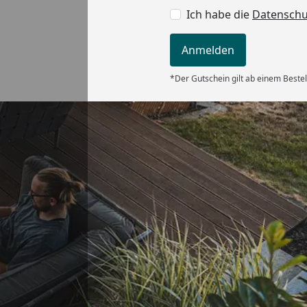
Ich habe die
Datensch
Anmelden
*Der Gutschein gilt ab einem Bestel
Versand
 bei der
.“
5
Akzeptierte Zahlungsa