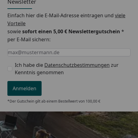
Newsletter
Einfach hier die E-Mail-Adresse eintragen und
viele
Vorteile
sowie
sofort einen 5,00 € Newslettergutschein
*
per E-Mail sichern:
Keine Eingabe erforderlich
Eingabe erforderlich
E-Mail *
Ich habe die
Datenschutzbestimmungen
zur
Kenntnis genommen
Anmelden
*Der Gutschein gilt ab einem Bestellwert von 100,00 €
Trusted Shops