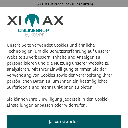
Kauf auf Rechnung (10 Zahlarten)
Alle Produkte
Mein Konto
Wunschl
Ein
5,00
/ 5
Suchen
Unsere Seite verwendet Cookies und ähnliche
Passwort ändern?
Startseite
Technologien, um die Benutzererfahrung auf unserer
Website zu verbessern, Inhalte und Anzeigen zu
Wie kann ich mein Passwort
personalisieren und die Nutzung unserer Website zu
ändern?
analysieren. Mit Ihrer Einwilligung stimmen Sie der
Verwendung von Cookies sowie der Verarbeitung Ihrer
In Ihrem Kundenkonto finden Sie direkt nach dem
persönlichen Daten zu, um Ihnen ein bestmögliches
Einloggen den Reiter "
Benutzerdaten
". Unter diesem
Surferlebnis und mehr Funktionen zu bieten.
Reiter finden Sie die Funktion "
Passwort ändern
". Dort
Sie können Ihre Einwilligung jederzeit in den
Cookie-
können Sie bequem ein neues Passwort generieren.
Einstellungen
anpassen oder widerrufen.
Weitere Fragen aus dem Bereich
Ja, verstanden