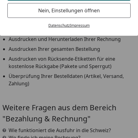
Voraussichtlicher Liefertermin
Nein, Einstellungen öffnen
Status Ihrer Bestellung
Datenschutz
Impressum
Verfolgen Ihrer Sendung über DHL oder GLS
Ausdrucken und Herunterladen Ihrer Rechnung
Ausdrucken Ihrer gesamten Bestellung
Ausdrucken von Rücksende-Etiketten für eine
kostenlose Rückgabe (Pakete und Sperrgut)
Überprüfung Ihrer Bestelldaten (Artikel, Versand,
Zahlung)
Youtube-Video
Weitere Fragen aus dem Bereich
"Bezahlung & Rechnung"
Wie funktioniert die Ausfuhr in die Schweiz?
Wo finde ich meine Rechnung?