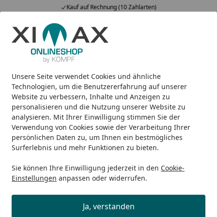
Kauf auf Rechnung (10 Zahlarten)
Alle Produkte
Mein Konto
Wunschl
Ein
5,00
/ 5
Suchen
Unsere Seite verwendet Cookies und ähnliche
Rechnungen nachdrucken?
Startseite
Technologien, um die Benutzererfahrung auf unserer
Website zu verbessern, Inhalte und Anzeigen zu
Wie kann ich meine Rechnung
personalisieren und die Nutzung unserer Website zu
nachdrucken?
analysieren. Mit Ihrer Einwilligung stimmen Sie der
Verwendung von Cookies sowie der Verarbeitung Ihrer
Das ist ganz einfach möglich: Unter der Rubrik "
Meine
persönlichen Daten zu, um Ihnen ein bestmögliches
Bestellung
", die sich in unserem Shop in der obersten
Surferlebnis und mehr Funktionen zu bieten.
Zeile (Header) befindet, können Sie jederzeit Ihre
Sie können Ihre Einwilligung jederzeit in den
Cookie-
Rechnung einsehen und diese nach- bzw. ausdrucken.
Einstellungen
anpassen oder widerrufen.
Unter "
Meine Bestellung
" können Sie Ihre Bestellung
nachverfolgen und sich dort weitere Informationen
Ja, verstanden
anzeigen lassen, wie zum Beispiel