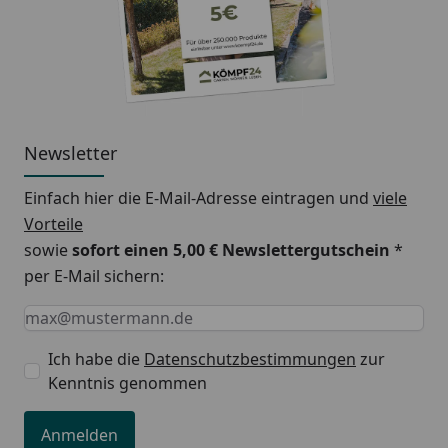
Newsletter
Einfach hier die E-Mail-Adresse eintragen und
viele
Vorteile
sowie
sofort einen 5,00 € Newslettergutschein
*
per E-Mail sichern:
Keine Eingabe erforderlich
Eingabe erforderlich
E-Mail *
Ich habe die
Datenschutzbestimmungen
zur
Kenntnis genommen
Anmelden