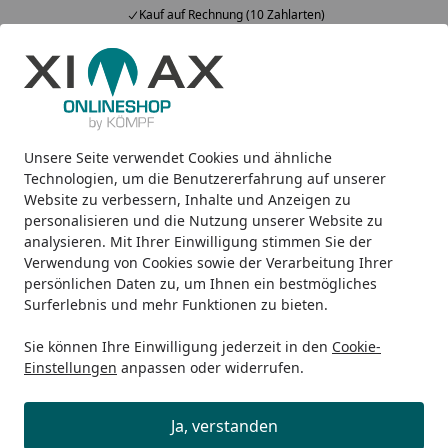
Kauf auf Rechnung (10 Zahlarten)
Alle Produkte
Mein Konto
Wunschl
Ein
5,00
/ 5
Suchen
Unsere Seite verwendet Cookies und ähnliche
Wie Montage buchen?
Startseite
Technologien, um die Benutzererfahrung auf unserer
Website zu verbessern, Inhalte und Anzeigen zu
Wie kann ich die Montage buchen?
personalisieren und die Nutzung unserer Website zu
Auf der Produktseite können Sie bei der
analysieren. Mit Ihrer Einwilligung stimmen Sie der
Verwendung von Cookies sowie der Verarbeitung Ihrer
Zusammenstellung Ihres Wunschproduktes auch direkt
persönlichen Daten zu, um Ihnen ein bestmögliches
und bequem die Montage wählen. Dort finden Sie alle
Surferlebnis und mehr Funktionen zu bieten.
für Sie wichtigen Angaben zur Montage, zum Beispiel
auch informative Videos und vieles mehr. Wählen Sie
Sie können Ihre Einwilligung jederzeit in den
Cookie-
zwischen regulärer Profi-Montage und Sorglospaket-
Einstellungen
anpassen oder widerrufen.
Montage.
Ja, verstanden
Detaillierte Informationen finden Sie
hier
.