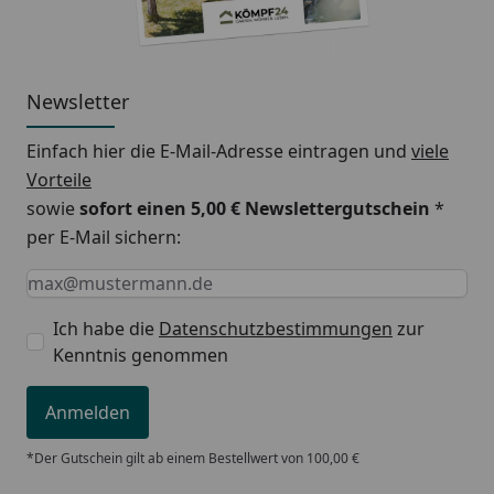
Heizelement:
Kohlenstoff-Nickel mit Nano-
Silber-Technik
Rahmen:
nein
Newsletter
Schutzart:
IP44
Einfach hier die E-Mail-Adresse eintragen und
viele
Kabel:
ca. 1,9 m Stromkabel (deutsche
Vorteile
Steckdosennorm)
sowie
sofort einen 5,00 € Newslettergutschein
*
per E-Mail sichern:
Geeignet für
Wand
Montage an:
Keine Eingabe erforderlich
Eingabe erforderlich
E-Mail *
Garantie:
5 Jahre
Ich habe die
Datenschutzbestimmungen
zur
Kenntnis genommen
Qualität &
Sicherheit
TÜV GS ausgezeichnet und
Anmelden
geprüft durch TÜV Rheinland,
Deutschland,
*Der Gutschein gilt ab einem Bestellwert von 100,00 €
Überhitzungsschutz durch 5