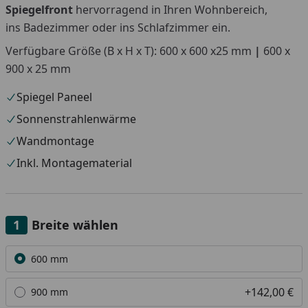
Spiegelfront
hervorragend in Ihren Wohnbereich,
ins
Badezimmer oder ins
Schlafzimmer ein.
Verfügbare Größe (B x H x T): 600 x 600 x25 mm
|
600 x
900 x 25 mm
Spiegel Paneel
Sonnenstrahlenwärme
Wandmontage
Inkl. Montagematerial
Breite wählen
Alle anzeigen (2)
600 mm
+142,00 €
900 mm