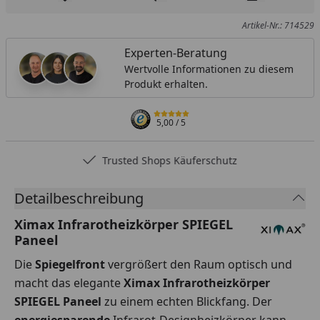
Produkt zur Wunschliste hinzufügen
Teilen
Produkt Ver
Artikel-Nr.: 714529
Experten-Beratung
Wertvolle Informationen zu diesem
Produkt erhalten.
5,00
/ 5
Trusted Shops Käuferschutz
Detailbeschreibung
Ximax Infrarotheizkörper SPIEGEL
Paneel
Die
Spiegelfront
vergrößert den Raum optisch und
macht das elegante
Ximax Infrarotheizkörper
SPIEGEL Paneel
zu einem echten Blickfang. Der
energiesparende
Infrarot-Designheizkörper kann,