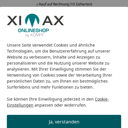
Kauf auf Rechnung (10 Zahlarten)
Alle Produkte
Mein Konto
Wunschl
Ein
5,00
/ 5
Suchen
Unsere Seite verwendet Cookies und ähnliche
Infrarot-Heizkörper
Infrarot-Heizkörper
Ximax Infraroth
Startseite
Technologien, um die Benutzererfahrung auf unserer
Ximax Infrarotheizkörper SPIEGEL
Website zu verbessern, Inhalte und Anzeigen zu
personalisieren und die Nutzung unserer Website zu
Paneel
analysieren. Mit Ihrer Einwilligung stimmen Sie der
Verwendung von Cookies sowie der Verarbeitung Ihrer
persönlichen Daten zu, um Ihnen ein bestmögliches
Surferlebnis und mehr Funktionen zu bieten.
Sie können Ihre Einwilligung jederzeit in den
Cookie-
Einstellungen
anpassen oder widerrufen.
Ja, verstanden