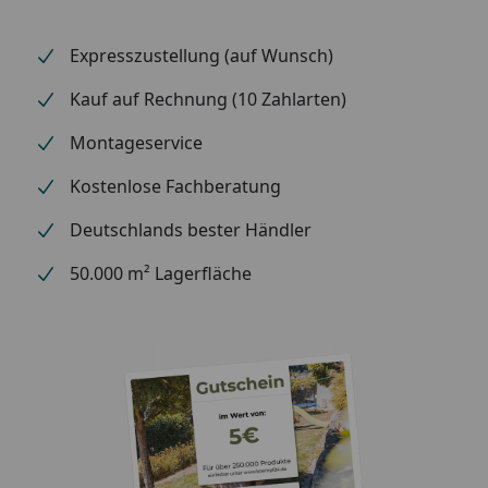
Farbe
Material
5 mm Spiegelpaneel
Expresszustellung (auf Wunsch)
Vorderseite:
Kauf auf Rechnung (10 Zahlarten)
Material
Aluminiumfläche mit
Montageservice
Rückseite:
Aufhängevorrichtung
Kostenlose Fachberatung
Farbe:
Weiß
Deutschlands bester Händler
50.000 m² Lagerfläche
Technische
Daten
Anschluss:
Kabel mit Schukostecker (keine
integrierte Steuerung)
Anschluss-
230 V (50 Hz)
Spannung: