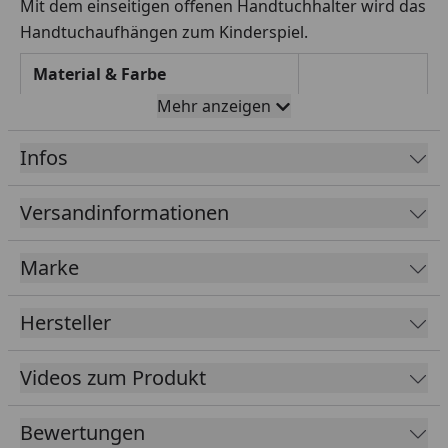
Mit dem einseitigen offenen Handtuchhalter wird das
Handtuchaufhängen zum Kinderspiel.
Material & Farbe
Mehr anzeigen
Farbe:
Weiß
Infos
Maße
Versandinformationen
Breite x Höhe x Tiefe in
445 / 520 / 595 x 70 x
Marke
mm
96
Hersteller
Anwendungsbereich:
Videos zum Produkt
Achtung: Der Handtuchhalter ist nur
mit vertikalen Heizkörpern kompatibel!
Bewertungen