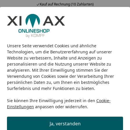
Kauf auf Rechnung (10 Zahlarten)
Alle Produkte
Mein Konto
Wunschl
Ein
5,00
/ 5
Suchen
Unsere Seite verwendet Cookies und ähnliche
Design-Heizkörper
Heizkörper-Accessoires
Ximax Handtu
Startseite
Technologien, um die Benutzererfahrung auf unserer
Ximax Handtuchhalter für
Website zu verbessern, Inhalte und Anzeigen zu
personalisieren und die Nutzung unserer Website zu
Paneelheizkörper, einseitig offen
analysieren. Mit Ihrer Einwilligung stimmen Sie der
Verwendung von Cookies sowie der Verarbeitung Ihrer
persönlichen Daten zu, um Ihnen ein bestmögliches
Surferlebnis und mehr Funktionen zu bieten.
Sie können Ihre Einwilligung jederzeit in den
Cookie-
Einstellungen
anpassen oder widerrufen.
Ja, verstanden