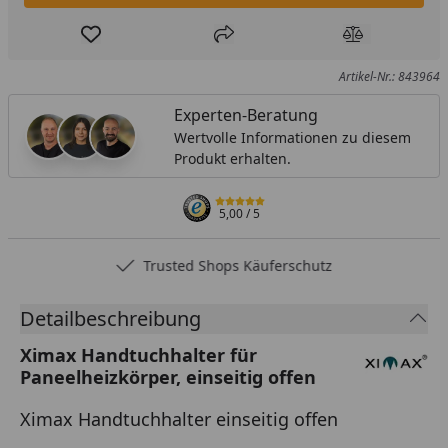
Produkt zur Wunschliste hinzufügen
Teilen
Produkt Ver
Artikel-Nr.: 843964
Experten-Beratung
Wertvolle Informationen zu diesem
Produkt erhalten.
5,00
/ 5
Trusted Shops Käuferschutz
Detailbeschreibung
Ximax Handtuchhalter für
Paneelheizkörper, einseitig offen
Ximax Handtuchhalter einseitig offen