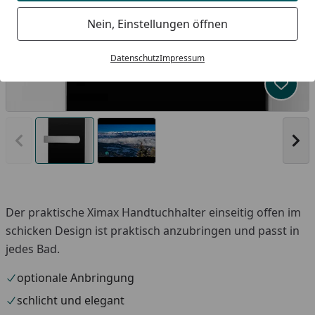
Nein, Einstellungen öffnen
Datenschutz
Impressum
Produk
Vorheriges Bild anzeigen
Näc
Der praktische Ximax Handtuchhalter einseitig offen im
Youtube-Video
schicken Design ist praktisch anzubringen und passt in
jedes Bad.
optionale Anbringung
schlicht und elegant