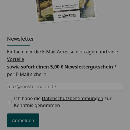
Newsletter
Einfach hier die E-Mail-Adresse eintragen und
viele
Vorteile
sowie
sofort einen 5,00 € Newslettergutschein
*
per E-Mail sichern:
Keine Eingabe erforderlich
Eingabe erforderlich
E-Mail *
Ich habe die
Datenschutzbestimmungen
zur
Kenntnis genommen
Anmelden