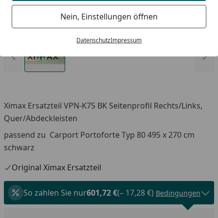
Nein, Einstellungen öffnen
Produk
Datenschutz
Impressum
Vorheriges Bild anzeigen
Näc
Ximax Ersatzteil VPN-K75 BK Seitenprofil Rechts/Links,
Quer/Abdeckleisten
passend zu Carport Portoforte Typ 80 495 x 270 cm
schwarz
Original Ximax Ersatzteil
So zahlen Sie nur
601,72 €
(– 17,28 €)
Bedingungen