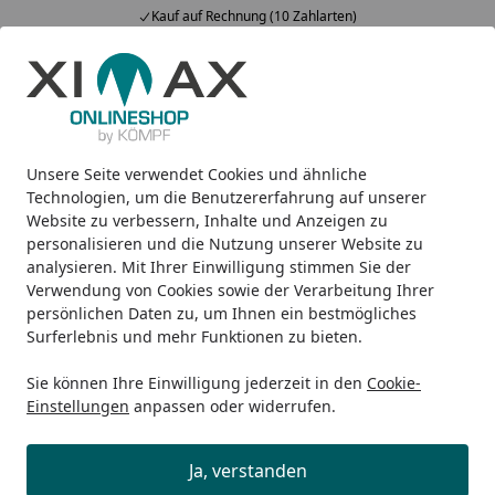
Kauf auf Rechnung (10 Zahlarten)
Alle Produkte
Mein Konto
Wunschl
Ein
5,00
/ 5
Suchen
Unsere Seite verwendet Cookies und ähnliche
Ximax Ersatzteil VPN-K75 BK Seitenprofil Rechts/Links, Quer
Startseite
Technologien, um die Benutzererfahrung auf unserer
Ximax Ersatzteil VPN-K75 BK
Website zu verbessern, Inhalte und Anzeigen zu
personalisieren und die Nutzung unserer Website zu
Seitenprofil Rechts/Links,
analysieren. Mit Ihrer Einwilligung stimmen Sie der
Quer/Abdeckleisten für Carport
Verwendung von Cookies sowie der Verarbeitung Ihrer
persönlichen Daten zu, um Ihnen ein bestmögliches
Portoforte Typ 80 495 x 270 cm
Surferlebnis und mehr Funktionen zu bieten.
schwarz
Sie können Ihre Einwilligung jederzeit in den
Cookie-
Einstellungen
anpassen oder widerrufen.
Ja, verstanden