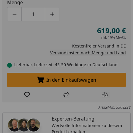
Menge
Produktmenge um eins verringern
Produktmenge manuell eingeben
Produktmenge um eins erhöhen
619,00 €
inkl. 19% MwSt.
Kostenfreier Versand in DE
Versandkosten nach Menge und Land
Lieferbar, Lieferzeit: 45-50 Werktage in Deutschland
In den Einkaufswagen
In den Einkaufswagen legen
Produkt zur Wunschliste hinzufügen
Teilen
Produkt Ver
Artikel-Nr.: 5508228
Experten-Beratung
Wertvolle Informationen zu diesem
Produkt erhalten.