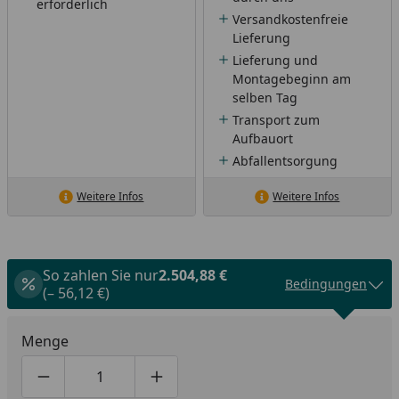
erforderlich
Versandkostenfreie
Lieferung
Lieferung und
Montagebeginn am
selben Tag
Transport zum
Aufbauort
Abfallentsorgung
Weitere Infos
Weitere Infos
So zahlen Sie nur
2.504,88 €
Bedingungen
(– 56,12 €)
Menge
Produktmenge um eins verringern
Produktmenge manuell eingeben
Produktmenge um eins erhöhen