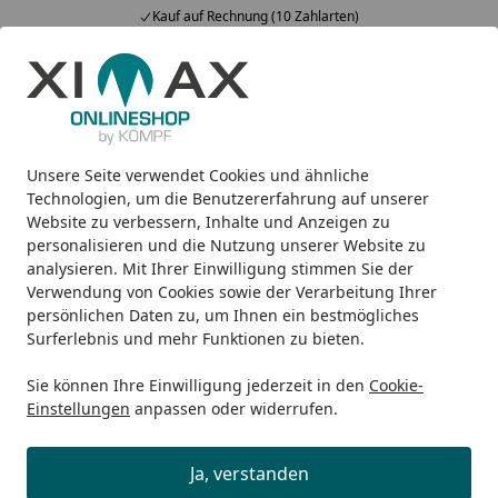
Kauf auf Rechnung (10 Zahlarten)
Alle Produkte
Mein Konto
Wunschl
Ein
5,00
/ 5
Suchen
Unsere Seite verwendet Cookies und ähnliche
Design-Carports
Wing
Ximax Carport Wing Plus 530 x 29
Startseite
Technologien, um die Benutzererfahrung auf unserer
Ximax Carport Wing Plus 530 x 293
Website zu verbessern, Inhalte und Anzeigen zu
personalisieren und die Nutzung unserer Website zu
cm anthrazit
analysieren. Mit Ihrer Einwilligung stimmen Sie der
Verwendung von Cookies sowie der Verarbeitung Ihrer
persönlichen Daten zu, um Ihnen ein bestmögliches
Surferlebnis und mehr Funktionen zu bieten.
Sie können Ihre Einwilligung jederzeit in den
Cookie-
Einstellungen
anpassen oder widerrufen.
Ja, verstanden