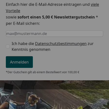
Einfach hier die E-Mail-Adresse eintragen und
viele
Schneelast
110 kg/m²
Vorteile
Erhältliche Farbe
anthrazit (entspricht RAL
sowie
sofort einen 5,00 € Newslettergutschein
*
7016)
per E-Mail sichern:
Keine Eingabe erforderlich
Eingabe erforderlich
E-Mail *
Dachrinne
Dachrinne im hinteren
Längsprofil integriert inkl.
Ich habe die
Datenschutzbestimmungen
zur
Regenfallrohr
Kenntnis genommen
Anmelden
Schneelasten/Windlast
*Der Gutschein gilt ab einem Bestellwert von 100,00 €
Der Aufbau des Carports ist in Windlastzone 3 und
4 nicht zulässig (
Windzonenkarte
).
Trusted Shops
Die einzelnen XIMAX Design-Carports werden in