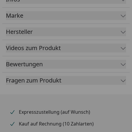
Wartungsfrei und bietet Langlebigkeit
Integrierte Dachrinne mit Regenfallrohr
Marke
Hitzeabweisendes Polycarbonat-Dach in
Rauchglasblau
Hersteller
Gerades Dach mit 3° Neigung
Videos zum Produkt
Größe: 5300 mm Länge, 2930 mm Breite, 2500 mm
Höhe, Durchfahrtshöhe 2150 mm
Bewertungen
Dachfläche: 15,53 m²
Gewicht: 110,8 kg
Fragen zum Produkt
Farbe Carport: Anthrazit
Stabilität durch 4 Aufschraub-Stützen (je 12 x 12
cm)
Windbeständigkeit bis zu 108 km/h
Expresszustellung (auf Wunsch)
Schneelast: 110 kg/m²
Kauf auf Rechnung (10 Zahlarten)