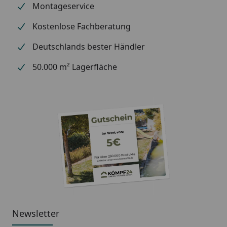
Material
Carport Konstruktion:
Montageservice
Pulverbeschichtetes
Kostenlose Fachberatung
Aluminium
Dach: Polycarbonat-
Deutschlands bester Händler
Wellplatten in
50.000 m² Lagerfläche
rauchglasblau (hagelsicher,
hoch stoß- & schlagfest)
Länge
530 cm
Breite
293 cm
Höhe
250 cm
Durchfahrtshöhe
215 cm
Stützen
4 Stück (12 x 12 cm)
Newsletter
Windbeständigkeit
108 km/h