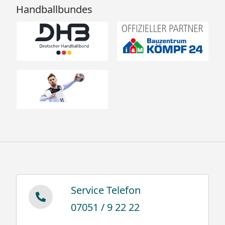
Handballbundes
bis 400 kg/m³
Altschnee feucht nass
300 bis 500 kg/m³
Ximax Carport Wing Plus
Montageanleitung
Ximax Carport Wing Plus Datenblatt
Service Telefon
07051 / 9 22 22