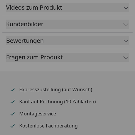
frostsicher)
Videos zum Produkt
Dach aus Polycarbonat in: Rauchglasgrau (100 %
Kundenbilder
UV-Schutz / 81 % Schutz vor Infrarotstrahlung)
oder Klarmatt (100 % UV-Schutz / 37 % Schutz vor
Infrarotstrahlung)
Bewertungen
Maximale Flexibilität und Belastbarkeit durch die
innovative 2-Stützen Bauweise (Stütze: 160 x 100
Fragen zum Produkt
mm)
Zeitlose Eleganz und Ästhetik
Freistehende Konstruktion, flexibel und
platzökonomisch
Expresszustellung (auf Wunsch)
Langlebig und wartungsfrei
Kauf auf Rechnung (10 Zahlarten)
Schneelast: 75kg/m2
Montageservice
Material
Carport Konstruktion:
Kostenlose Fachberatung
eloxiertes Aluminium