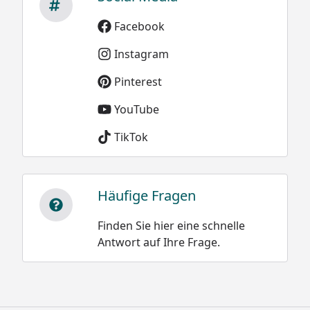
von 20 cm oder 0,2 m
Neuschnee schwach
Facebook
bei Altschnee:
gebunden 50 bis 100
Instagram
kg/m³
500 kg/m³ x 0,2 m =
100 kg /m²
Neuschnee stark
Pinterest
gebunden 100 bis 200
YouTube
kg/m³
Altschnee trocken
TikTok
200 bis 400 kg/m³
Altschnee feucht
nass 300 bis 500
Häufige Fragen
kg/m³
Finden Sie hier eine schnelle
Antwort auf Ihre Frage.
Sie können natürlich sowohl dieses, als auch alle
weiteren Modelle der XIMAX Carport-Konstruktionen, ideal