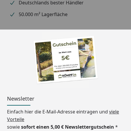
Deutschlands bester Händler
Dach: Polycarbonat in
Rauchglasgrau (100 % UV-
50.000 m² Lagerfläche
Schutz / 81 %
Infrarotstrahlung-Schutz)
oder Klarmatt (100 % UV-
Schutz / 37 %
Infrarotstrahlung-Schutz).
Sie können die gewünschte
Dachplattenfarbe unter
"empfohlenes Zubehör"
wählen.
Standardmäßig wird das
Dach in Rauchglasgrau
Newsletter
geliefert (sofern Sie über
Einfach hier die E-Mail-Adresse eintragen und
viele
das Zubehör keine
Vorteile
Dachplattenfarbe
sowie
sofort einen 5,00 € Newslettergutschein
*
auswählen).