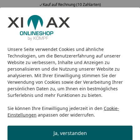
Kauf auf Rechnung (10 Zahlarten)
Alle Produkte
Mein Konto
Wunschl
Ein
5,00
/ 5
Suchen
Unsere Seite verwendet Cookies und ähnliche
Design-Carports
Portoforte
Ximax Carport Portoforte Ty
Startseite
Technologien, um die Benutzererfahrung auf unserer
Ximax Carport Portoforte Typ 60
Website zu verbessern, Inhalte und Anzeigen zu
personalisieren und die Nutzung unserer Website zu
Mini 495 x 201 cm
analysieren. Mit Ihrer Einwilligung stimmen Sie der
Verwendung von Cookies sowie der Verarbeitung Ihrer
persönlichen Daten zu, um Ihnen ein bestmögliches
Surferlebnis und mehr Funktionen zu bieten.
Sie können Ihre Einwilligung jederzeit in den
Cookie-
Einstellungen
anpassen oder widerrufen.
Ja, verstanden