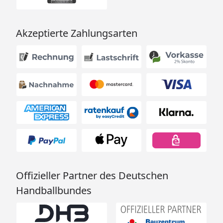
Typ
Schneelast
Windbeständigkeit
Akzeptierte Zahlungsarten
kg/m² bzw.
km/h
KN/m²
si*
sk**
60
60/0,60
75/0,75
122
80
80/0,80
100/1,00
122
110
110/1,1
137/1,37
122
170
213/2,13
213/2,13
122
Offizieller Partner des Deutschen
Handballbundes
*max. Dachlast; ** relevante Schneelast auf dem
Boden nach DIN 1055 / EN1991, Teil 1-4