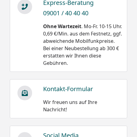
Express-Beratung
Das Zustandekommen kritischer Schneemengen
09001 / 40 40 40
ist aus drei Gründen praktisch auszuschließen.
XIMAX Carports sind gut unterlüftete
Ohne Wartezeit
. Mo-Fr. 10-15 Uhr.
Konstruktionen, hinzu kommen Dachneigung und
0,69 €/Min. aus dem Festnetz, ggf.
eine glatte Oberfläche aus Polycarbonat. Diese
abweichende Mobilfunkpreise.
Eigenschaften bewirken optimales
Bei einer Neubestellung ab 300 €
Abrutschverhalten bei geringster
erstatten wir Ihnen diese
Sonneneinwirkung, selbst bei diffusem Licht.
Gebühren.
Trotzdem empfehlen wir das Dach spätestens kurz
vor Erreichen des angegebenen Schneelastwertes
zu räumen.
Kontakt-Formular
Wir freuen uns auf Ihre
Schneegewichte:
Nachricht!
Damit wäre die
Neuschnee trocken
Belastung bei einer
und locker 30 bis 50
Social Media
Schneehöhe
kg/m³