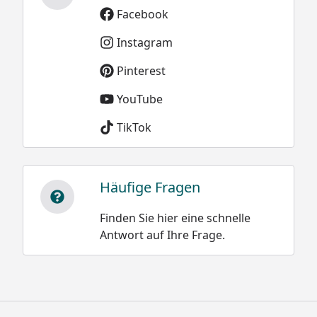
kg/m³
Facebook
Instagram
Sie können natürlich sowohl dieses, als auch alle
Pinterest
weiteren Modelle der XIMAX Carport-
YouTube
Konstruktionen, ideal als Terrassenüberdachung
nutzen.
TikTok
Häufige Fragen
Optionale Erweiterungen (siehe Reiter "Zubehör"):
Finden Sie hier eine schnelle
Stützstangen zur Erhöhung der Schneelast
Antwort auf Ihre Frage.
Seitenwände (Auf Anfrage)
Kantenstoßschutz
Ximax Carport Portoforte Tandem