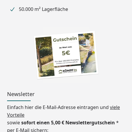
Dach in Rauchglasgrau
50.000 m² Lagerfläche
geliefert (sofern Sie über
das Zubehör keine
Dachplattenfarbe
auswählen).
Länge
982,6 cm
Breite
270,4 cm
Höhe
248 - 298 cm
Stützen
6 Stück 16 x 10 cm
Newsletter
Windbeständigkeit
122 km/h
Schneelast
137 kg/m²
Einfach hier die E-Mail-Adresse eintragen und
viele
Vorteile
Erhältliche Farben
Mattbraun (Standard)
sowie
sofort einen 5,00 € Newslettergutschein
*
Edelstahl-Look
per E-Mail sichern: