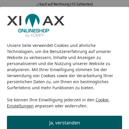
Kauf auf Rechnung (10 Zahlarten)
Alle Produkte
Mein Konto
Wunschl
Ein
5,00
/ 5
Suchen
Unsere Seite verwendet Cookies und ähnliche
Design-Carports
Portoforte
Ximax Carport Portoforte Ty
Startseite
Technologien, um die Benutzererfahrung auf unserer
Ximax Carport Portoforte Typ 110
Website zu verbessern, Inhalte und Anzeigen zu
personalisieren und die Nutzung unserer Website zu
Tandem 982 x 270 cm
analysieren. Mit Ihrer Einwilligung stimmen Sie der
Verwendung von Cookies sowie der Verarbeitung Ihrer
persönlichen Daten zu, um Ihnen ein bestmögliches
Surferlebnis und mehr Funktionen zu bieten.
Sie können Ihre Einwilligung jederzeit in den
Cookie-
Einstellungen
anpassen oder widerrufen.
Ja, verstanden