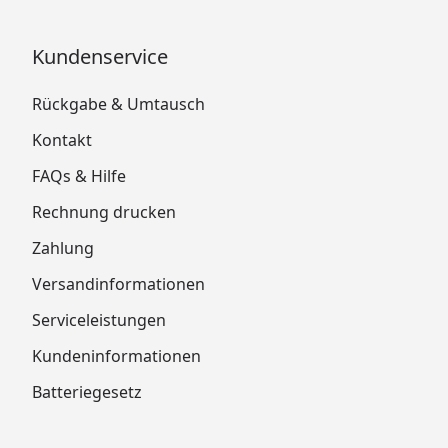
Abmessungen
Kundenservice
Ximax Carport Portoforte
Montageanleitung
Rückgabe & Umtausch
Ximax Carport Portoforte Tandem Zusatz
Montageanleitung
Kontakt
Ximax Carport Portoforte
FAQs & Hilfe
Montagevorrichtung
Ximax Carport Portoforte Stützstange
Rechnung drucken
Montageanleitung
Zahlung
Versandinformationen
Serviceleistungen
Kundeninformationen
Batteriegesetz