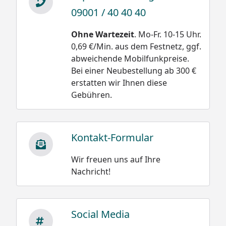
09001 / 40 40 40
Schneegewichte:
Ohne Wartezeit
. Mo-Fr. 10-15 Uhr.
0,69 €/Min. aus dem Festnetz, ggf.
Damit wäre die
Neuschnee trocken
abweichende Mobilfunkpreise.
Belastung bei einer
und locker 30 bis 50
Bei einer Neubestellung ab 300 €
Schneehöhe
kg/m³
erstatten wir Ihnen diese
von 20 cm oder 0,2 m
Gebühren.
Neuschnee schwach
bei Altschnee:
gebunden 50 bis 100
kg/m³
500 kg/m³ x 0,2 m =
100 kg /m²
Kontakt-Formular
Neuschnee stark
gebunden 100 bis 200
Wir freuen uns auf Ihre
kg/m³
Nachricht!
Altschnee trocken
200 bis 400 kg/m³
Altschnee feucht
Social Media
nass 300 bis 500