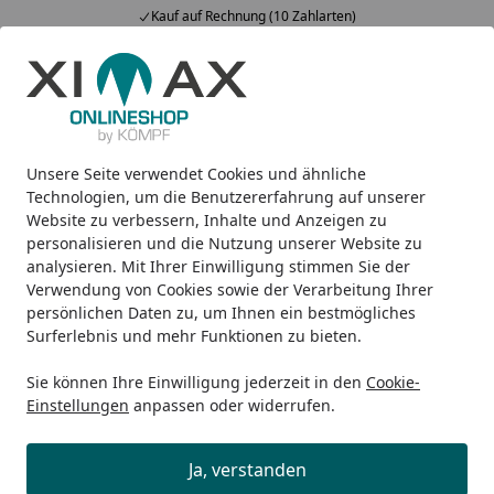
Kauf auf Rechnung (10 Zahlarten)
Alle Produkte
Mein Konto
Wunschl
Ein
5,00
/ 5
Suchen
Unsere Seite verwendet Cookies und ähnliche
Design-Carports
Portoforte
Ximax Carport Portoforte Ty
Startseite
Technologien, um die Benutzererfahrung auf unserer
Ximax Carport Portoforte Typ 110
Website zu verbessern, Inhalte und Anzeigen zu
personalisieren und die Nutzung unserer Website zu
495 x 301 cm
analysieren. Mit Ihrer Einwilligung stimmen Sie der
Verwendung von Cookies sowie der Verarbeitung Ihrer
persönlichen Daten zu, um Ihnen ein bestmögliches
Surferlebnis und mehr Funktionen zu bieten.
Sie können Ihre Einwilligung jederzeit in den
Cookie-
Einstellungen
anpassen oder widerrufen.
Ja, verstanden