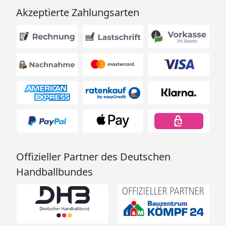
Akzeptierte Zahlungsarten
Schneelasten
/Windlast
Der Aufbau des Carports ist in Windlastzone 3 und
4 nicht zulässig (
Windzonenkarte
).
Die einzelnen XIMAX Design-Carports werden in
verschiedenen Schneelastversionen angeboten,
um den regional unterschiedlichen Anforderungen
gerecht zu werden. Dabei bedeutet der Wert
Offizieller Partner des Deutschen
si=max. Dachlast und sk= relevante Schneelast auf
Handballbundes
dem Boden nach DIN 1055 / EN1991, Teil 1-4.
Für die richtige Interpretation der Tabelle noch
folgender Hinweis: