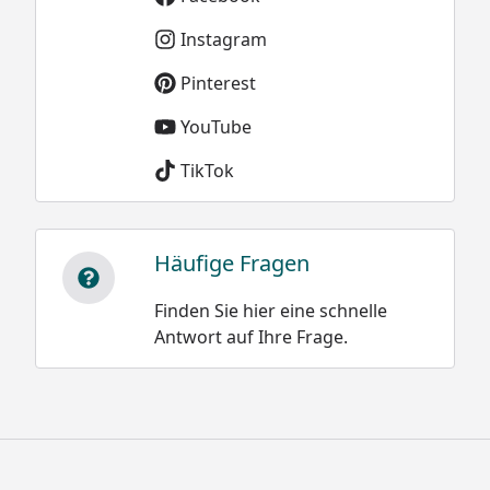
Instagram
Sie können natürlich sowohl dieses, als auch alle
Pinterest
weiteren Modelle der XIMAX Carport-
YouTube
Konstruktionen, ideal als Terrassenüberdachung
nutzen.
TikTok
Häufige Fragen
Finden Sie hier eine schnelle
Antwort auf Ihre Frage.
Optionale Erweiterungen (siehe Reiter "Zubehör"):
Stützstangen zur Erhöhung der Schneelast
Seitenwände
Kantenstoßschutz