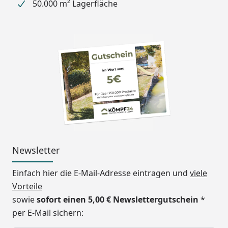
50.000 m² Lagerfläche
Dachplattenfarbe
auswählen).
Länge
495,4 cm
Breite
301,2 cm
Höhe
248 - 298 cm
Stützen
3 Stück 16 x 10 cm
Windbeständigkeit
122 km/h
Schneelast
137 kg/m²
Newsletter
Erhältliche Farben
Mattbraun (Standard)
Einfach hier die E-Mail-Adresse eintragen und
viele
Edelstahl-Look
Vorteile
Schwarz
sowie
sofort einen 5,00 € Newslettergutschein
*
Dachrinne
Inkl. integrierter Dachrinne
per E-Mail sichern:
mit Fallrohr