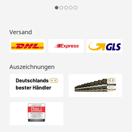
kg/m²
km/h
bzw.
KN/m²
Versand
si*
sk**
60
60/0,60
75/0,75
122
80
80/0,80
100/1,00
122
Auszeichnungen
110
110/1,1
137/1,37
122
170
213/2,13
213/2,13
122
*max. Dachlast; ** relevante Schneelast auf dem
Boden nach DIN 1055 / EN1991, Teil 1-4