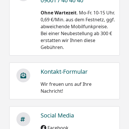
09001 / 40 40 40
Damit wäre die
Neuschnee trocken
Ohne Wartezeit
. Mo-Fr. 10-15 Uhr.
Belastung bei einer
und locker 30 bis 50
0,69 €/Min. aus dem Festnetz, ggf.
Schneehöhe
kg/m³
abweichende Mobilfunkpreise.
von 20 cm oder 0,2 m
Neuschnee schwach
Bei einer Neubestellung ab 300 €
bei Altschnee:
gebunden 50 bis 100
erstatten wir Ihnen diese
kg/m³
500 kg/m³ x 0,2 m =
Gebühren.
100 kg /m²
Neuschnee stark
gebunden 100 bis 200
kg/m³
Kontakt-Formular
Altschnee trocken
Wir freuen uns auf Ihre
200 bis 400 kg/m³
Nachricht!
Altschnee feucht
nass 300 bis 500
kg/m³
Social Media
Facebook