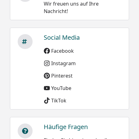
Wir freuen uns auf Ihre
Damit wäre die
Neuschnee trocken
Nachricht!
Belastung bei einer
und locker 30 bis 50
Schneehöhe
kg/m³
von 20 cm oder 0,2 m
Neuschnee schwach
Social Media
bei Altschnee:
gebunden 50 bis 100
kg/m³
500 kg/m³ x 0,2 m =
Facebook
100 kg /m²
Neuschnee stark
Instagram
gebunden 100 bis 200
kg/m³
Pinterest
Altschnee trocken
YouTube
200 bis 400 kg/m³
TikTok
Altschnee feucht
nass 300 bis 500
kg/m³
Häufige Fragen