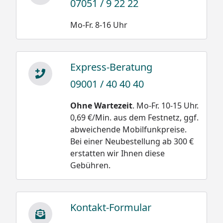
07051 / 9 22 22
Das Zustandekommen kritischer Schneemengen
Mo-Fr. 8-16 Uhr
ist aus drei Gründen praktisch auszuschließen.
XIMAX Carports sind gut unterlüftete
Konstruktionen, hinzu kommen Dachneigung und
Express-Beratung
eine glatte Oberfläche aus Polycarbonat. Diese
09001 / 40 40 40
Eigenschaften bewirken optimales
Abrutschverhalten bei geringster
Ohne Wartezeit
. Mo-Fr. 10-15 Uhr.
Sonneneinwirkung, selbst bei diffusem Licht.
0,69 €/Min. aus dem Festnetz, ggf.
Trotzdem empfehlen wir das Dach spätestens kurz
abweichende Mobilfunkpreise.
vor Erreichen des angegebenen Schneelastwertes
Bei einer Neubestellung ab 300 €
zu räumen.
erstatten wir Ihnen diese
Gebühren.
Kontakt-Formular
Schneegewichte: