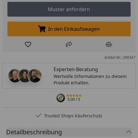
Muster anfordern
Muster anfordern
In den Einkaufswagen
In den Einkaufswagen legen
Produkt zur Wunschliste hinzufügen
Teilen
Produkt Ver
Artikel-Nr.: 299367
Experten-Beratung
Wertvolle Informationen zu diesem
Produkt erhalten.
5,00
/ 5
Trusted Shops Käuferschutz
Detailbeschreibung