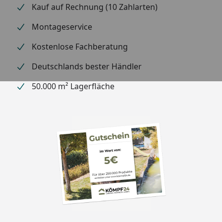
Langlebig und wartungsfrei
Kauf auf Rechnung (10 Zahlarten)
Montageservice
Material
Carport Konstruktion:
Kostenlose Fachberatung
eloxiertes Aluminium
Deutschlands bester Händler
Dach: Polycarbonat in
Rauchglasgrau (100 % UV-
50.000 m² Lagerfläche
Schutz / 81 %
Infrarotstrahlung-Schutz)
oder Klarmatt (100 % UV-
Schutz / 37 %
Infrarotstrahlung-Schutz).
Sie können die gewünschte
Dachplattenfarbe unter
"empfohlenes Zubehör"
wählen.
Standardmäßig wird das