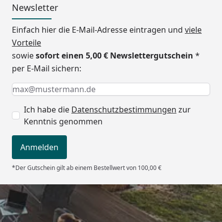
Dach in Rauchglasgrau
Newsletter
geliefert (sofern Sie über
das Zubehör keine
Einfach hier die E-Mail-Adresse eintragen und
viele
Dachplattenfarbe
Vorteile
auswählen).
sowie
sofort einen 5,00 € Newslettergutschein
*
per E-Mail sichern:
Abmessungen (L x
495 x 245,8 cm, 555,2 x
Keine Eingabe erforderlich
Eingabe erforderlich
E-Mail *
B)
245,8 cm, 495 x 276 cm,
555,2 x 276 cm, 495 x 307,8
Ich habe die
Datenschutzbestimmungen
zur
cm, 555,2 x 307,8 cm
Kenntnis genommen
Höhe
Gesamthöhe: 274,3 cm
Anmelden
Durchfahrtshöhe: Min. 236
cm / Max. 250 cm
*Der Gutschein gilt ab einem Bestellwert von 100,00 €
Stütze
912x175 mm
Windbeständigkeit
137 km/h