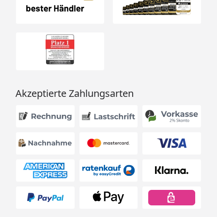
benötigte Menge an Beton.
Typ
Schneelast
Windbeständigkeit
kg/m²
km/h
bzw.
Akzeptierte Zahlungsarten
KN/m²
si*
sk**
90
90/0,90
113/1,13
137
*max. Dachlast; ** relevante Schneelast auf dem
Boden nach DIN 1055 / EN1991, Teil 1-4