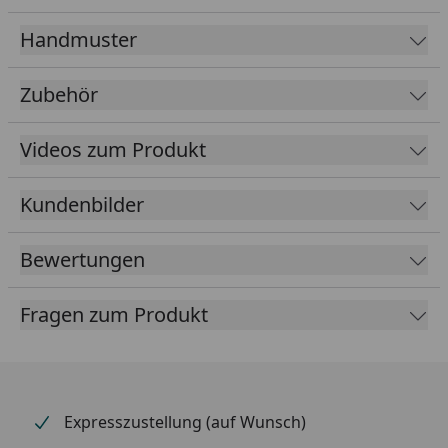
Handmuster
Ihre Vorteile auf einen Blick:
Zubehör
Design Carport, vollständig aus eloxiertem
Aluminium
Videos zum Produkt
Korrosionsbeständig und robust (hagel- und
frostsicher)
Kundenbilder
Dach aus Polycarbonat in Rauchglasgrau (100%
UV-Schutz / 81% Infrarotstrahlung-Schutz) oder
Klarmatt (100% UV-Schutz / 37% Infrarotstrahlung-
Bewertungen
Schutz)
Stabiler Stand trotz filigraner Optik durch 1-
Fragen zum Produkt
Stützen Bauweise (
912x175 mm
)
Zeitlose Eleganz und Ästhetik
Freistehende Konstruktion, flexibel in der
Aufstellung und platzökonomisch
Expresszustellung (auf Wunsch)