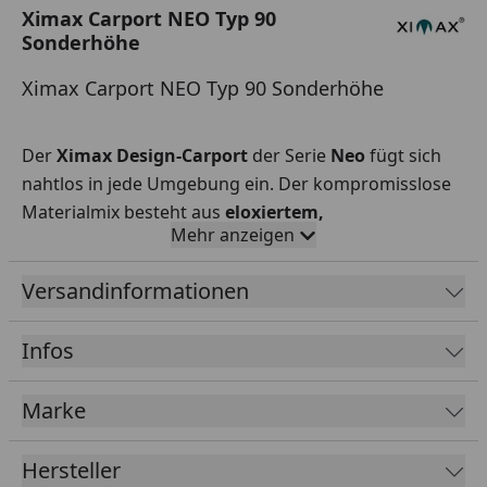
Ximax Carport NEO Typ 90
Sonderhöhe
Ximax Carport NEO Typ 90 Sonderhöhe
Der
Ximax Design-Carport
der Serie
Neo
fügt sich
nahtlos in jede Umgebung ein. Der kompromisslose
Materialmix besteht aus
eloxiertem,
Mehr anzeigen
korrosionsbeständigem Aluminium
sowie
hitzeabweisendem
Polycarbonat.
Daraus resultieren
Versandinformationen
nicht nur die
geradlinige Optik
, sondern auch der
stabile Stand
und die
ausgezeichnete
Infos
Langlebigkeit.
Maximale Flexibilität und Stabilität durch eine
Marke
innovative 1-Stützen-Bauweise (Pfostenstärke:
912x175 mm). Dachrinne und Regenfallrohr sind
Hersteller
bereits integriert.