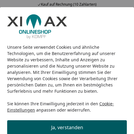
Kauf auf Rechnung (10 Zahlarten)
Alle Produkte
Mein Konto
Wunschl
Ein
5,00
/ 5
Suchen
Unsere Seite verwendet Cookies und ähnliche
Design-Carports
Neo
Ximax Carport NEO Typ 90 Sonder
Startseite
Technologien, um die Benutzererfahrung auf unserer
Ximax Carport NEO Typ 90
Website zu verbessern, Inhalte und Anzeigen zu
personalisieren und die Nutzung unserer Website zu
Sonderhöhe
analysieren. Mit Ihrer Einwilligung stimmen Sie der
Verwendung von Cookies sowie der Verarbeitung Ihrer
persönlichen Daten zu, um Ihnen ein bestmögliches
Surferlebnis und mehr Funktionen zu bieten.
Sie können Ihre Einwilligung jederzeit in den
Cookie-
Einstellungen
anpassen oder widerrufen.
Ja, verstanden