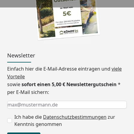
Schutz / 81 %
Infrarotstrahlung-Schutz)
oder Klarmatt (100 % UV-
Schutz / 37 %
Infrarotstrahlung-Schutz).
Sie können die gewünschte
Dachplattenfarbe unter
Newsletter
"empfohlenes Zubehör"
wählen.
Einfach hier die E-Mail-Adresse eintragen und
viele
Standardmäßig wird das
Vorteile
Dach in Rauchglasgrau
sowie
sofort einen 5,00 € Newslettergutschein
*
geliefert (sofern Sie über
per E-Mail sichern:
das Zubehör keine
Keine Eingabe erforderlich
Eingabe erforderlich
E-Mail *
Dachplattenfarbe
auswählen).
Ich habe die
Datenschutzbestimmungen
zur
Kenntnis genommen
Länge
514,5 cm