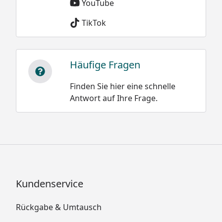
YouTube
Schneegewichte:
TikTok
Damit wäre die
Neuschnee trocken
Belastung bei einer
und locker 30 bis 50
Schneehöhe
kg/m³
Häufige Fragen
von 20 cm oder 0,2 m
Neuschnee schwach
bei Altschnee:
Finden Sie hier eine schnelle
gebunden 50 bis 100
Antwort auf Ihre Frage.
kg/m³
500 kg/m³ x 0,2 m =
100 kg /m²
Neuschnee stark
gebunden 100 bis 200
kg/m³
Altschnee trocken
200 bis 400 kg/m³
Kundenservice
Altschnee feucht
nass 300 bis 500
Rückgabe & Umtausch
kg/m³