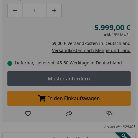
Produktmenge um eins verringern
Produktmenge manuell eingeben
Produktmenge um eins erhöhen
5.999,00 €
inkl. 19% MwSt.
69,00 € Versandkosten in Deutschland
Versandkosten nach Menge und Land
Lieferbar, Lieferzeit: 45-50 Werktage in Deutschland
Muster anfordern
Muster anfordern
In den Einkaufswagen
In den Einkaufswagen legen
Produkt zur Wunschliste hinzufügen
Teilen
Produkt Ver
Artikel-Nr.: 829405