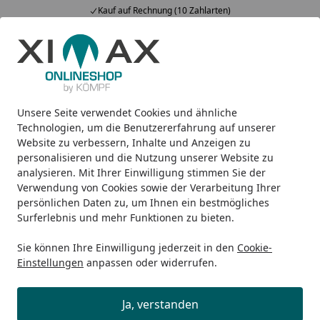
Kauf auf Rechnung (10 Zahlarten)
Alle Produkte
Mein Konto
Wunschl
Ein
5,00
/ 5
Suchen
Unsere Seite verwendet Cookies und ähnliche
Design-Carports
Miro Next (vormals MY-PORT Next)
Xim
Startseite
Technologien, um die Benutzererfahrung auf unserer
Ximax Carport Miro Next (vormals
Website zu verbessern, Inhalte und Anzeigen zu
personalisieren und die Nutzung unserer Website zu
MY-PORT-Next) Typ 60 514 x 233 cm
analysieren. Mit Ihrer Einwilligung stimmen Sie der
Verwendung von Cookies sowie der Verarbeitung Ihrer
persönlichen Daten zu, um Ihnen ein bestmögliches
Surferlebnis und mehr Funktionen zu bieten.
Sie können Ihre Einwilligung jederzeit in den
Cookie-
Einstellungen
anpassen oder widerrufen.
Ja, verstanden