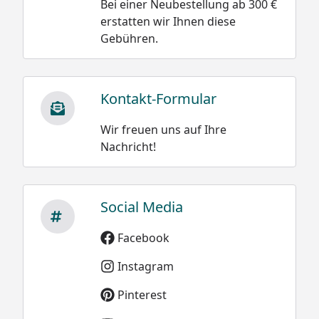
folgender Hinweis:
Bei einer Neubestellung ab 300 €
erstatten wir Ihnen diese
Gebühren.
Das Zustandekommen kritischer Schneemengen
ist aus drei Gründen praktisch auszuschließen.
XIMAX Carports sind gut unterlüftete
Kontakt-Formular
Konstruktionen, hinzu kommen Dachneigung und
eine glatte Oberfläche aus Polycarbonat. Diese
Wir freuen uns auf Ihre
Eigenschaften bewirken optimales
Nachricht!
Abrutschverhalten bei geringster
Sonneneinwirkung, selbst bei diffusem Licht.
Trotzdem empfehlen wir das Dach spätestens kurz
Social Media
vor Erreichen des angegebenen Schneelastwertes
zu räumen.
Facebook
Instagram
Pinterest