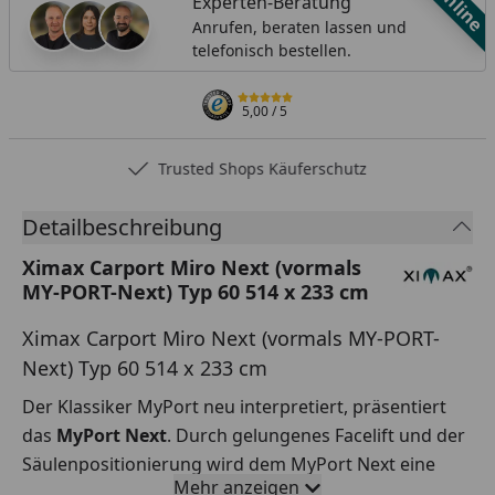
Online
Experten-Beratung
Anrufen, beraten lassen und
telefonisch bestellen.
5,00
/ 5
Trusted Shops Käuferschutz
Detailbeschreibung
Ximax Carport Miro Next (vormals
MY-PORT-Next) Typ 60 514 x 233 cm
Ximax Carport Miro Next (vormals MY-PORT-
Next) Typ 60 514 x 233 cm
Der Klassiker MyPort neu interpretiert, präsentiert
das
MyPort Next
. Durch gelungenes Facelift und der
Säulenpositionierung wird dem MyPort Next eine
Mehr anzeigen
dynamische Optik verliehen. Trotz
hoher