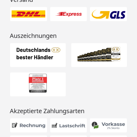
mit Fallrohr
Montage
Montage zum günstigen
Festpreis möglich
oder
Sorglos-Paket mit Montage
Auszeichnungen
und besonderen Service-
Leistungen zum Festpreis
Weitere Informationen
.
Der Montageservice
beinhaltet die
Fundamentarbeiten, nicht
jedoch das Bereitstellen
von Beton.
Im Reiter "Infos" erhalten
Sie Angaben über die
Akzeptierte Zahlungsarten
benötigte Menge an Beton.