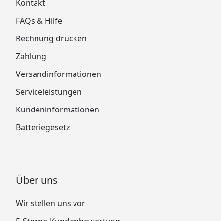
Kontakt
FAQs & Hilfe
Rechnung drucken
Zahlung
Versandinformationen
Ximax Carport Miro Next/MY-PORT-Next Typ
60 Technische Daten
Serviceleistungen
Ximax Carport Miro Next/MY-PORT-Next Typ
Kundeninformationen
60 Montageanleitung
Batteriegesetz
Über uns
Wir stellen uns vor
5-Sterne-Kundenbewertung