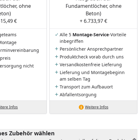
löcher, ohne
Fundamentlöcher, ohne
eton)
Beton)
615,49 €
+ 6.733,97 €
geteams
Alle 5
Montage-Service
-Vorteile
inbegriffen
Montage
Persönlicher Ansprechpartner
Terminvereinbarung
Produktcheck vorab durch uns
preis
Versandkostenfreie Lieferung
ersorgung nicht
Lieferung und Montagebeginn
am selben Tag
Transport zum Aufbauort
Abfallentsorgung
tere Infos
Weitere Infos
es Zubehör wählen