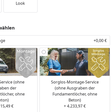
Look
wählen
age
+0,00 €
ervice (ohne
Sorglos-Montage-Service
aben der
(ohne Ausgraben der
löcher, ohne
Fundamentlöcher, ohne
eton)
Beton)
115,49 €
+ 4.233,97 €