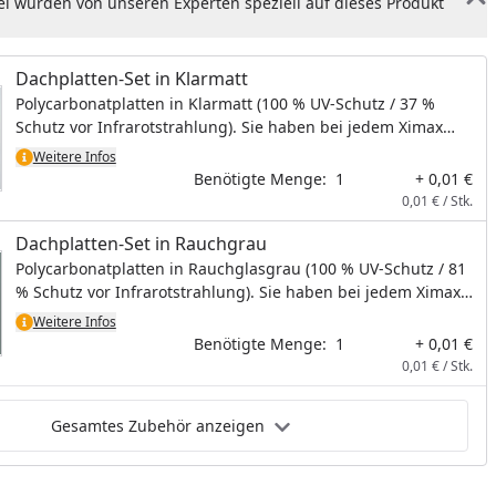
el wurden von unseren Experten speziell auf dieses Produkt
Dachplatten-Set in Klarmatt
Polycarbonatplatten in Klarmatt (100 % UV-Schutz / 37 %
Schutz vor Infrarotstrahlung). Sie haben bei jedem Ximax
Carport die Wahl zwischen Dachplatten in Klarmatt oder
Weitere Infos
Rauchgrau, ohne Aufpreis. Bei diesem Artikel handelt es sich
Benötigte Menge:
1
+ 0,01 €
um kein physisches Produkt, es wird hiermit lediglich die
0,01 € / Stk.
Dachplattenfarbe bestimmt.
Dachplatten-Set in Rauchgrau
Polycarbonatplatten in Rauchglasgrau (100 % UV-Schutz / 81
% Schutz vor Infrarotstrahlung). Sie haben bei jedem Ximax
Carport die Wahl zwischen Dachplatten in Klarmatt oder
Weitere Infos
Rauchgrau, ohne Aufpreis. Bei diesem Artikel handelt es sich
Benötigte Menge:
1
+ 0,01 €
um kein physisches Produkt, es wird hiermit lediglich die
0,01 € / Stk.
Dachplattenfarbe bestimmt.
Gesamtes Zubehör anzeigen