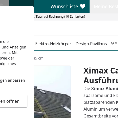
Wunschliste
Meine Bes
Wunschliste
Meine Beste
Kauf auf Rechnung (10 Zahlarten)
m die
Duschkabinen
Elektro-Heizkörper
Design-Pavillons
% S
e und Anzeigen
ieren. Mit
owie der
sführung 555,8 x 545 cm
mögliches
Ximax Ca
Ausführu
ngen
anpassen
Die
Ximax Alumi
sparsame und klar
gen öffnen
platzsparenden K
Aluminium verwe
Gesamtbreite von