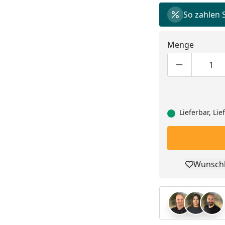
So zahlen 
Menge
Produktmen
Pro
Lieferbar, Li
Wunschl
Pro