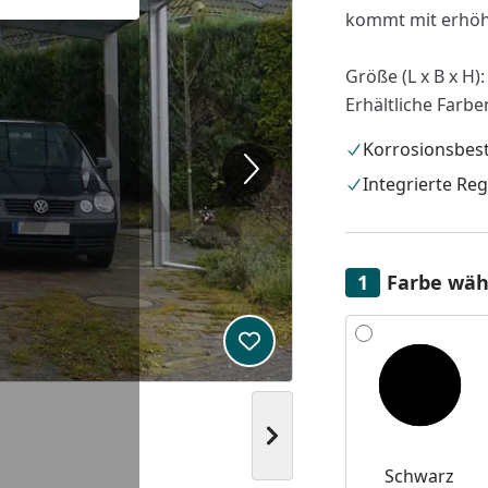
kommt mit erhöht
Größe (L x B x H):
Erhältliche Farbe
Korrosionsbes
Integrierte Re
Farbe wäh
Alle anzeigen (2)
Produkt zur Wunschliste hi
Nächstes Bild anzeigen
Schwarz