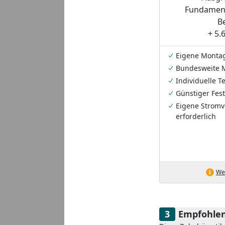
Fundament
B
+ 5.
Eigene Monta
Bundesweite 
Individuelle 
Günstiger Fest
Eigene Stromv
erforderlich
Wei
Empfohlen