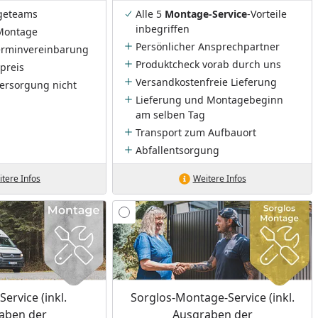
geteams
Alle 5
Montage-Service
-Vorteile
inbegriffen
Montage
Persönlicher Ansprechpartner
Terminvereinbarung
Produktcheck vorab durch uns
preis
Versandkostenfreie Lieferung
ersorgung nicht
Lieferung und Montagebeginn
am selben Tag
Transport zum Aufbauort
Abfallentsorgung
tere Infos
Weitere Infos
ervice (inkl.
Sorglos-Montage-Service (inkl.
aben der
Ausgraben der