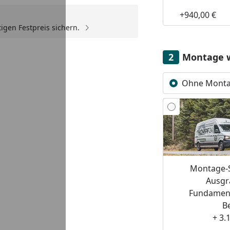
+940,00 €
igen Festpreis sichern.
Youtube-Video
Montage 
Ohne Mont
Montage-S
Ausgr
Fundament
B
+ 3.