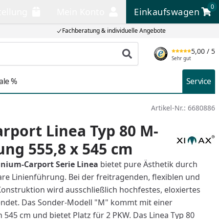
0
tellung
Mein Konto
Einkaufswagen
llung
Mein Konto
Einkaufswagen
Fachberatung & individuelle Angebote
5,00
/ 5
Produkt suchen
Sehr gut
ale %
Service
Artikel-Nr.:
6680886
rport Linea Typ 80 M-
ng 555,8 x 545 cm
nium-Carport Serie Linea
bietet pure Ästhetik durch
e Linienführung. Bei der freitragenden, flexiblen und
onstruktion wird ausschließlich hochfestes, eloxiertes
ndet. Das Sonder-Modell "M" kommt mit einer
 545 cm und bietet Platz für 2 PKW. Das Linea Typ 80