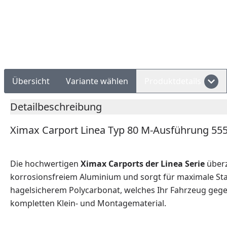
Rechnungskauf
Montageservice
Übersicht
Variante wählen
Produktdetails
Detailbeschreibung
Ximax Carport Linea Typ 80 M-Ausführung 55
Die hochwertigen
Ximax Carports der Linea Serie
überz
korrosionsfreiem Aluminium und sorgt für maximale Stab
hagelsicherem Polycarbonat, welches Ihr Fahrzeug gegen
kompletten Klein- und Montagematerial.