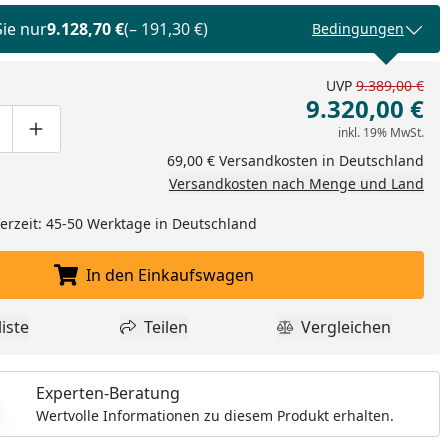
Sie nur
9.128,70 €
(– 191,30 €)
Bedingungen
UVP
9.389,00 €
9.320,00 €
inkl. 19% MwSt.
ge um eins verringern
duktmenge manuell eingeben
Produktmenge um eins erhöhen
69,00 € Versandkosten in Deutschland
Versandkosten nach Menge und Land
eferzeit: 45-50 Werktage in Deutschland
In den Einkaufswagen
In den Einkaufswagen legen
iste
Teilen
Vergleichen
dukt zur Wunschliste hinzufügen
Teilen
Produkt Vergle
Experten-Beratung
Wertvolle Informationen zu diesem Produkt erhalten.