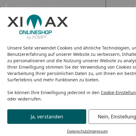
Hotline
07051 / 9 22 22
Kontakt
Mo-Fr. 8-16 Uhr
Kontakt
Eigene Montage-Teams
Unsere Seite verwendet Cookies und ähnliche Technologien, u
Design-Carports
Design-Heizkörper
Infrarot-Heizkörper
Benutzererfahrung auf unserer Website zu verbessern, Inhalt
zu personalisieren und die Nutzung unserer Website zu analys
Ihrer Einwilligung stimmen Sie der Verwendung von Cookies s
Design-Carports
Linea
Ximax Carport Linea Typ 80 M-Au
Startseite
Verarbeitung Ihrer persönlichen Daten zu, um Ihnen ein best
Surferlebnis und mehr Funktionen zu bieten.
Sie können Ihre Einwilligung jederzeit in den
Cookie-Einstellu
oder widerrufen.
Ja, verstanden
Nein, Einstellun
Datenschutz
Impressum