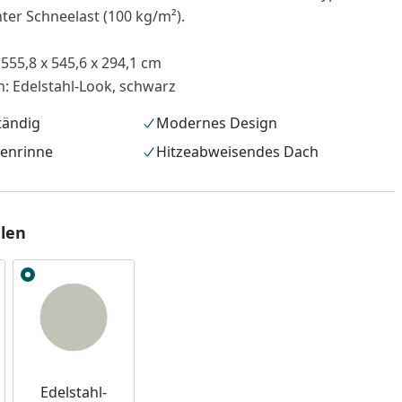
er Schneelast (100 kg/m²).
 555,8 x 545,6 x 294,1 cm
n: Edelstahl-Look, schwarz
tändig
Modernes Design
genrinne
Hitzeabweisendes Dach
len
nzufügen
Edelstahl-