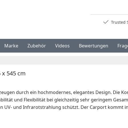
Deutschlands bester Händler
Trusted S
Marke
Zubehör
Videos
Bewertungen
Frag
5 x 545 cm
eugen durch ein hochmodernes, elegantes Design. Die Kons
ilität und Flexibilität bei gleichzeitig sehr geringem Ges
 UV- und Infrarotstrahlung schützt. Der Carport kommt ink