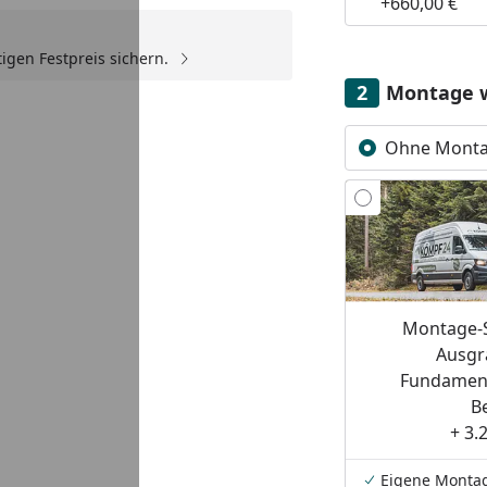
+660,00 €
igen Festpreis sichern.
Youtube-Video
Montage 
Ohne Mont
Montage-S
Ausgr
Fundament
B
+ 3.
Eigene Monta