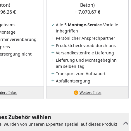
eton)
Beton)
896,26 €
+ 7.070,67 €
geteams
Alle 5
Montage-Service
-Vorteile
inbegriffen
Montage
Persönlicher Ansprechpartner
Terminvereinbarung
Produktcheck vorab durch uns
preis
Versandkostenfreie Lieferung
ersorgung nicht
Lieferung und Montagebeginn
am selben Tag
Transport zum Aufbauort
Abfallentsorgung
tere Infos
Weitere Infos
es Zubehör wählen
el wurden von unseren Experten speziell auf dieses Produkt