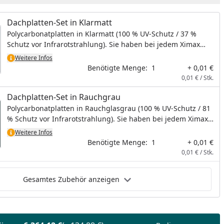
Dachplatten-Set in Klarmatt
Polycarbonatplatten in Klarmatt (100 % UV-Schutz / 37 %
Schutz vor Infrarotstrahlung). Sie haben bei jedem Ximax
Carport die Wahl zwischen Dachplatten in Klarmatt oder
Weitere Infos
Rauchgrau, ohne Aufpreis. Bei diesem Artikel handelt es sich
Benötigte Menge:
1
+ 0,01 €
um kein physisches Produkt, es wird hiermit lediglich die
0,01 € / Stk.
Dachplattenfarbe bestimmt.
Dachplatten-Set in Rauchgrau
Polycarbonatplatten in Rauchglasgrau (100 % UV-Schutz / 81
% Schutz vor Infrarotstrahlung). Sie haben bei jedem Ximax
Carport die Wahl zwischen Dachplatten in Klarmatt oder
Weitere Infos
Rauchgrau, ohne Aufpreis. Bei diesem Artikel handelt es sich
Benötigte Menge:
1
+ 0,01 €
um kein physisches Produkt, es wird hiermit lediglich die
0,01 € / Stk.
Dachplattenfarbe bestimmt.
Gesamtes Zubehör anzeigen