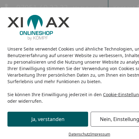
Hotline
07051 / 9 22 22
Kontakt
Mo-Fr. 8-16 Uhr
Kontakt
Eigene Montage-Teams
Unsere Seite verwendet Cookies und ähnliche Technologien, u
Design-Carports
Design-Heizkörper
Infrarot-Heizkörper
Benutzererfahrung auf unserer Website zu verbessern, Inhalt
zu personalisieren und die Nutzung unserer Website zu analys
Ihrer Einwilligung stimmen Sie der Verwendung von Cookies s
Design-Carports
Linea
Ximax Carport Linea Typ 60 Tand
Startseite
Verarbeitung Ihrer persönlichen Daten zu, um Ihnen ein best
Surferlebnis und mehr Funktionen zu bieten.
Sie können Ihre Einwilligung jederzeit in den
Cookie-Einstellu
oder widerrufen.
Ja, verstanden
Nein, Einstellun
Datenschutz
Impressum