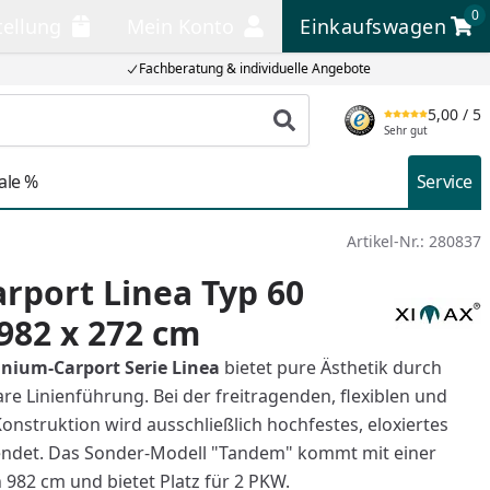
0
tellung
Mein Konto
Einkaufswagen
llung
Mein Konto
Einkaufswagen
Fachberatung & individuelle Angebote
5,00
/ 5
Produkt suchen
Sehr gut
ale %
Service
Artikel-Nr.:
280837
rport Linea Typ 60
982 x 272 cm
nium-Carport Serie Linea
bietet pure Ästhetik durch
e Linienführung. Bei der freitragenden, flexiblen und
onstruktion wird ausschließlich hochfestes, eloxiertes
ndet. Das Sonder-Modell "Tandem" kommt mit einer
982 cm und bietet Platz für 2 PKW.