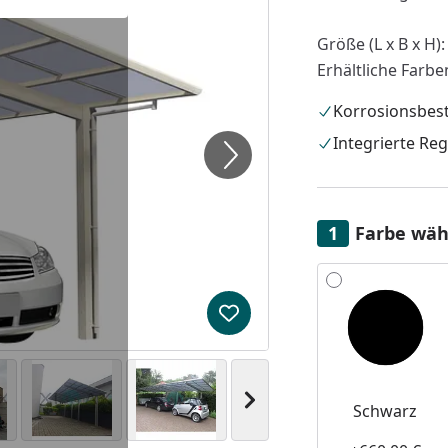
Größe (L x B x H):
Erhältliche Farbe
Korrosionsbes
Integrierte Re
Farbe wäh
Alle anzeigen (2)
Produkt zur Wunschliste hi
Nächstes Bild anzeigen
Schwarz