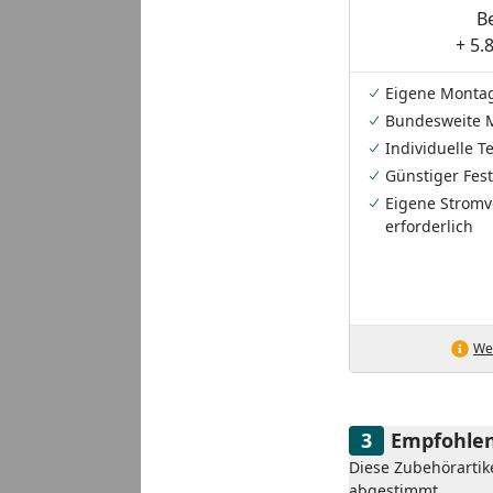
B
+ 5.
Eigene Monta
Bundesweite 
Individuelle 
Günstiger Fest
Eigene Stromv
erforderlich
Wei
Empfohlen
Diese Zubehörartik
abgestimmt.