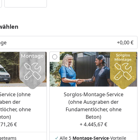
wählen
age
+0,00 €
ervice (ohne
Sorglos-Montage-Service
aben der
(ohne Ausgraben der
löcher, ohne
Fundamentlöcher, ohne
eton)
Beton)
271,26 €
+ 4.445,67 €
geteams
Alle 5
Montage-Service
-Vorteile