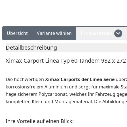
Rechnungskauf
Montageservice
Übersicht
Variante wählen
Produktdetails
Detailbeschreibung
Ximax Carport Linea Typ 60 Tandem 982 x 27
Die hochwertigen
Ximax Carports der Linea Serie
überz
korrosionsfreiem Aluminium und sorgt für maximale Stab
hagelsicherem Polycarbonat, welches Ihr Fahrzeug gegen
kompletten Klein- und Montagematerial. Die Abbildunge
Ihre Vorteile auf einen Blick: