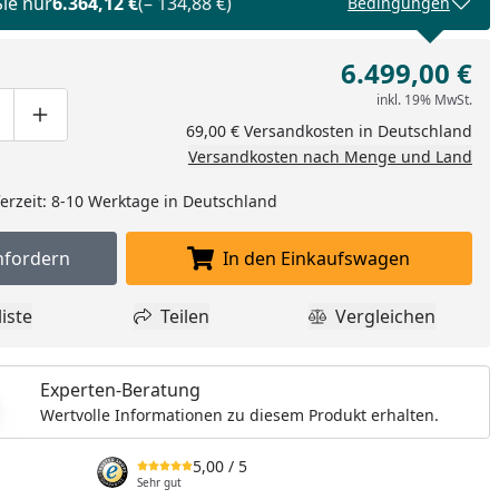
Sie nur
6.364,12 €
(– 134,88 €)
Bedingungen
6.499,00 €
inkl. 19% MwSt.
ge um eins verringern
duktmenge manuell eingeben
Produktmenge um eins erhöhen
69,00 € Versandkosten in Deutschland
Versandkosten nach Menge und Land
eferzeit: 8-10 Werktage in Deutschland
nfordern
In den Einkaufswagen
Muster anfordern
In den Einkaufswagen l
iste
Teilen
Vergleichen
dukt zur Wunschliste hinzufügen
Teilen
Produkt Vergle
Experten-Beratung
Wertvolle Informationen zu diesem Produkt erhalten.
5,00
/ 5
Sehr gut