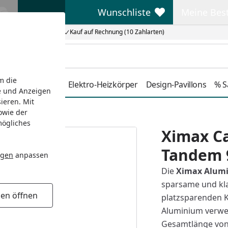
Wunschliste
Meine Bes
Wunschliste
Meine Beste
Kauf auf Rechnung (10 Zahlarten)
m die
Duschkabinen
Elektro-Heizkörper
Design-Pavillons
% S
e und Anzeigen
ieren. Mit
owie der
em 982 x 272 cm
mögliches
Ximax Ca
Tandem 
ngen
anpassen
Die
Ximax Alumi
sparsame und klar
gen öffnen
platzsparenden K
Aluminium verwe
Gesamtlänge von 