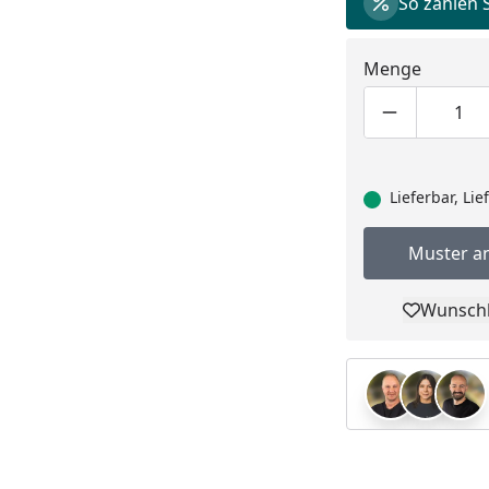
So zahlen 
Menge
Produktmen
Pro
Lieferbar, Li
Muster a
Wunschl
Pro