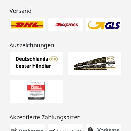
Versand
Typ
Schneelast
Windbeständigkeit
kg/m²
km/h
bzw.
KN/m²
Auszeichnungen
si*
sk**
60
60/0,60
75/0,75
122
80
80/0,80
100/1,00
122
110
110/1,1
137/1,37
122
170
213/2,13
213/2,13
122
Akzeptierte Zahlungsarten
*max. Dachlast; ** relevante Schneelast auf dem