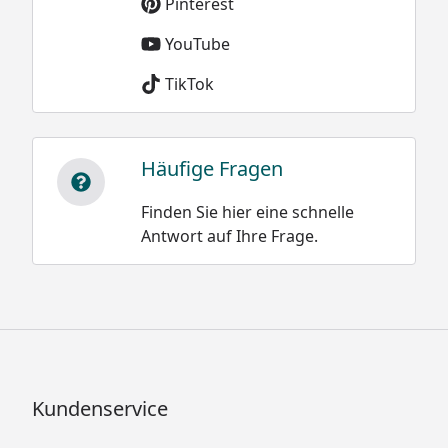
Pinterest
kg/m³
YouTube
TikTok
Sie können natürlich sowohl dieses, als auch alle
Häufige Fragen
weiteren Modelle der XIMAX Carport-
Konstruktionen, ideal als Terrassenüberdachung
Finden Sie hier eine schnelle
nutzen.
Antwort auf Ihre Frage.
Kundenservice