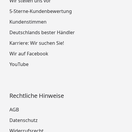
Wir stellen uns vor
In Zusammenarbeit mit der Firma Ximax gewähren
5-Sterne-Kundenbewertung
wir Ihnen 10 Jahre Garantie auf Alu-Rahmen und
Konstruktion bei fachgerechtem Aufbau
Kundenstimmen
(
Garantiebestimmungen
).
Deutschlands bester Händler
Karriere: Wir suchen Sie!
Wir auf Facebook
YouTube
Rechtliche Hinweise
AGB
Datenschutz
Widerrufsrecht