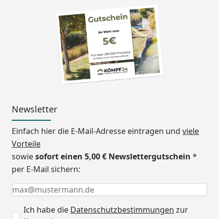
geliefert (sofern Sie über
das Zubehör keine
Dachplattenfarbe
auswählen).
Länge
495,4 cm
Breite
604,7 cm
Höhe
294,1 cm
Newsletter
Durchfahrtshöhe
240 - 276,8 cm
Einfach hier die E-Mail-Adresse eintragen und
viele
Vorteile
Stützen
4 Stück 16 x 10 cm
sowie
sofort einen 5,00 € Newslettergutschein
*
Windbeständigkeit
122 km/h
per E-Mail sichern:
Keine Eingabe erforderlich
Eingabe erforderlich
E-Mail *
Schneelast
75 kg/m²
Erhältliche Farben
Edelstahl-Look (Standard)
Ich habe die
Datenschutzbestimmungen
zur