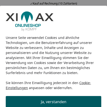
Kauf auf Rechnung (10 Zahlarten)
Alle Produkte
Mein Konto
Wunschl
Ein
5,00
/ 5
Suchen
Unsere Seite verwendet Cookies und ähnliche
Design-Carports
Linea
Ximax Carport Linea Typ 60 M-A
Startseite
Technologien, um die Benutzererfahrung auf unserer
Ximax Carport Linea Typ 60 M-
Website zu verbessern, Inhalte und Anzeigen zu
personalisieren und die Nutzung unserer Website zu
Ausführung 495 x 604 cm
analysieren. Mit Ihrer Einwilligung stimmen Sie der
Verwendung von Cookies sowie der Verarbeitung Ihrer
persönlichen Daten zu, um Ihnen ein bestmögliches
Surferlebnis und mehr Funktionen zu bieten.
Sie können Ihre Einwilligung jederzeit in den
Cookie-
Einstellungen
anpassen oder widerrufen.
Ja, verstanden