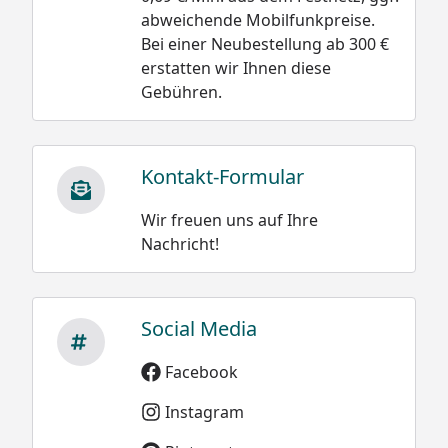
abweichende Mobilfunkpreise.
Bei einer Neubestellung ab 300 €
Schneegewichte:
erstatten wir Ihnen diese
Gebühren.
Damit wäre die
Neuschnee trocken
Belastung bei einer
und locker 30 bis 50
Schneehöhe
kg/m³
Kontakt-Formular
von 20 cm oder 0,2 m
Neuschnee schwach
bei Altschnee:
gebunden 50 bis 100
Wir freuen uns auf Ihre
kg/m³
500 kg/m³ x 0,2 m =
Nachricht!
100 kg /m²
Neuschnee stark
gebunden 100 bis 200
kg/m³
Social Media
Altschnee trocken
Facebook
200 bis 400 kg/m³
Altschnee feucht
Instagram
nass 300 bis 500