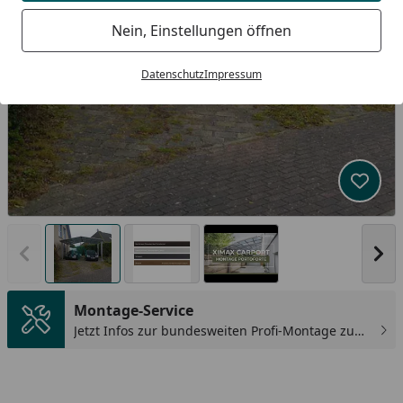
Nein, Einstellungen öffnen
Datenschutz
Impressum
Produk
Vorheriges Bild anzeigen
Näc
Montage-Service
Jetzt Infos zur bundesweiten Profi-Montage zum
günstigen Festpreis sichern.
You