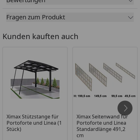
frostsicher)
10 Jahre Garantie bei fachgerechtem Aufbau
Fragen zum Produkt
Dach aus Polycarbonat in: Rauchglasgrau (100 %
UV-Schutz / 81 % Schutz vor Infrarotstrahlung)
Kunden kauften auch
oder Klarmatt (100 % UV-Schutz / 37 % Schutz vor
Infrarotstrahlung)
Maximale Flexibilität und Belastbarkeit durch die
innovative 2-Stützen Bauweise (Stütze: 160 x 100
mm)
Zeitlose Eleganz und Ästhetik
Freistehende Konstruktion, flexibel und
platzökonomisch
Langlebig und wartungsfrei
Ximax Stützstange für
Ximax Seitenwand für
Erhältliche Farben: Edelstahllook und Schwarz
Portoforte und Linea (1
Portoforte und Linea
Stück)
Standardlänge 491,2
Geeignet für 2 PKW
cm