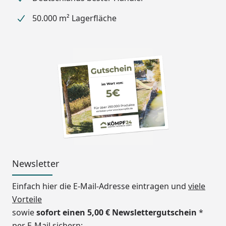
Dachplattenfarbe
50.000 m² Lagerfläche
auswählen).
Länge
495,4 cm
Breite
243,1 cm
Höhe
244,1 - 294,1 cm
Stützen
2 Stück 16 x 10 cm
Windbeständigkeit
122 km/h
Schneelast
75 kg/m²
Newsletter
Erhältliche Farben
Edelstahl-Look (Standard)
Schwarz
Einfach hier die E-Mail-Adresse eintragen und
viele
Vorteile
Dachrinne
Inkl. integrierter Dachrinne
sowie
sofort einen 5,00 € Newslettergutschein
*
mit Fallrohr
per E-Mail sichern: