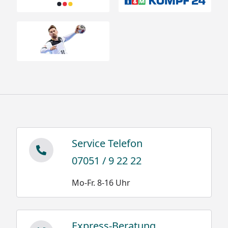
Das Zustandekommen kritischer Schneemengen
ist aus drei Gründen praktisch auszuschließen.
XIMAX Carports sind gut unterlüftete
Konstruktionen, hinzu kommen Dachneigung und
eine glatte Oberfläche aus Polycarbonat. Diese
Eigenschaften bewirken optimales
Abrutschverhalten bei geringster
Sonneneinwirkung, selbst bei diffusem Licht.
Trotzdem empfehlen wir das Dach spätestens kurz
Service Telefon
vor Erreichen des angegebenen Schneelastwertes
zu räumen.
07051 / 9 22 22
Mo-Fr. 8-16 Uhr
Schneegewichte:
Express-Beratung