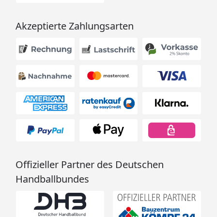
Akzeptierte Zahlungsarten
Schneelasten
/Windlast
Der Aufbau des Carports ist in Windlastzone 3 und
4 nicht zulässig (
Windzonenkarte
).
Die einzelnen XIMAX Design-Carports werden in
verschiedenen Schneelastversionen angeboten,
um den regional unterschiedlichen Anforderungen
gerecht zu werden. Dabei bedeutet der Wert
si=max. Dachlast und sk= relevante Schneelast auf
Offizieller Partner des Deutschen
dem Boden nach DIN 1055 / EN1991, Teil 1-4.
Handballbundes
Für die richtige Interpretation der Tabelle noch
folgender Hinweis: