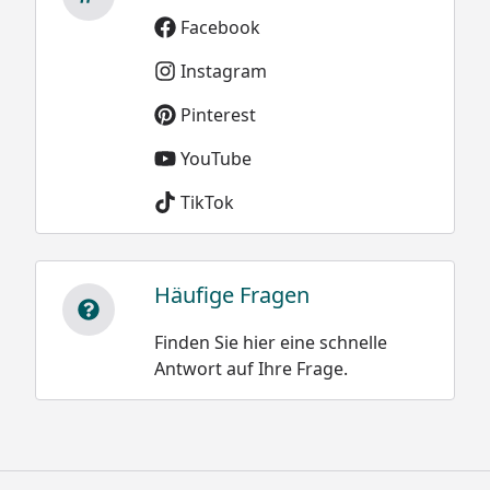
Facebook
Instagram
Sie können natürlich sowohl dieses, als auch alle
weiteren Modelle der XIMAX Carport-
Pinterest
Konstruktionen, ideal als Terrassenüberdachung
YouTube
nutzen.
TikTok
Häufige Fragen
Finden Sie hier eine schnelle
Optionale Erweiterungen (siehe Reiter "Zubehör"):
Antwort auf Ihre Frage.
Stützstangen zur Erhöhung der Schneelast
Seitenwände
Kantenstoßschutz