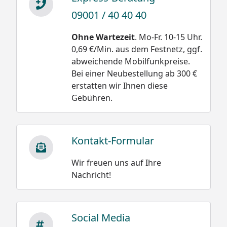
Damit wäre die
09001 / 40 40 40
Neuschnee trocken
Belastung bei einer
und locker 30 bis 50
Ohne Wartezeit
. Mo-Fr. 10-15 Uhr.
Schneehöhe
kg/m³
0,69 €/Min. aus dem Festnetz, ggf.
von 20 cm oder 0,2 m
Neuschnee schwach
abweichende Mobilfunkpreise.
bei Altschnee:
gebunden 50 bis 100
Bei einer Neubestellung ab 300 €
kg/m³
500 kg/m³ x 0,2 m =
erstatten wir Ihnen diese
100 kg /m²
Neuschnee stark
Gebühren.
gebunden 100 bis 200
kg/m³
Altschnee trocken
Kontakt-Formular
200 bis 400 kg/m³
Wir freuen uns auf Ihre
Altschnee feucht
Nachricht!
nass 300 bis 500
kg/m³
Social Media