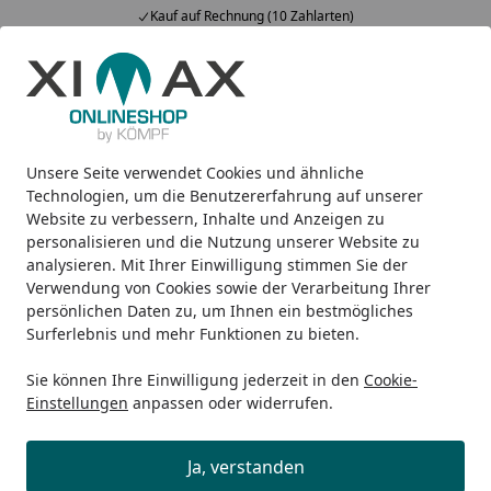
Kauf auf Rechnung (10 Zahlarten)
Alle Produkte
Mein Konto
Wunschl
Ein
5,00
/ 5
Suchen
Unsere Seite verwendet Cookies und ähnliche
Design-Carports
Linea
Ximax Carport Linea Typ 60 495 
Startseite
Technologien, um die Benutzererfahrung auf unserer
Ximax Carport Linea Typ 60 495 x
Website zu verbessern, Inhalte und Anzeigen zu
personalisieren und die Nutzung unserer Website zu
243 cm
analysieren. Mit Ihrer Einwilligung stimmen Sie der
Verwendung von Cookies sowie der Verarbeitung Ihrer
persönlichen Daten zu, um Ihnen ein bestmögliches
Surferlebnis und mehr Funktionen zu bieten.
Sie können Ihre Einwilligung jederzeit in den
Cookie-
Einstellungen
anpassen oder widerrufen.
Ja, verstanden