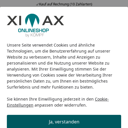
Kauf auf Rechnung (10 Zahlarten)
Alle Produkte
Mein Konto
Wunschl
Ein
5,00
/ 5
Suchen
Unsere Seite verwendet Cookies und ähnliche
Design-Carports
Linea
Ximax Carport Linea Typ 110 Y-A
Startseite
Technologien, um die Benutzererfahrung auf unserer
Ximax Carport Linea Typ 110 Y-
Website zu verbessern, Inhalte und Anzeigen zu
personalisieren und die Nutzung unserer Website zu
Ausführung 495,4 x 547,7 cm
analysieren. Mit Ihrer Einwilligung stimmen Sie der
Verwendung von Cookies sowie der Verarbeitung Ihrer
persönlichen Daten zu, um Ihnen ein bestmögliches
Surferlebnis und mehr Funktionen zu bieten.
Sie können Ihre Einwilligung jederzeit in den
Cookie-
Einstellungen
anpassen oder widerrufen.
Ja, verstanden