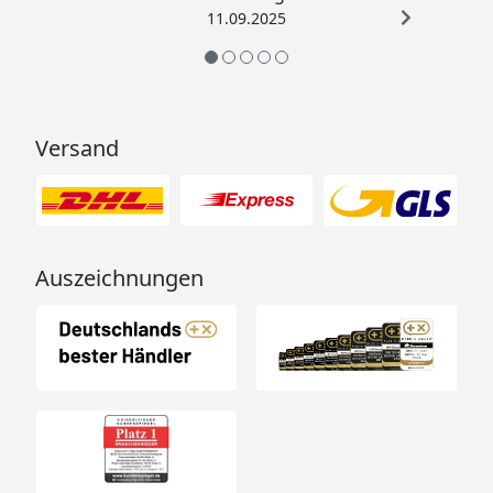
11.09.2025
Menge an Beton.
Typ
Schneelast
Windbeständigkeit
Versand
kg/m²
km/h
bzw.
KN/m²
Auszeichnungen
si*
sk**
60
60/0,60
75/0,75
122
80
80/0,80
100/1,00
122
110
110/1,1
137/1,37
122
170
213/2,13
213/2,13
122