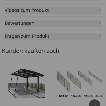
Aluminium
Korrosionsbeständig, langlebig (hagel- und
Videos zum Produkt
frostsicher)
10 Jahre Garantie bei fachgerechtem Aufbau
Bewertungen
Dach aus Polycarbonat in: Rauchglasgrau (100 %
UV-Schutz / 81 % Schutz vor Infrarotstrahlung)
Fragen zum Produkt
oder Klarmatt (100 % UV-Schutz / 37 % Schutz vor
Infrarotstrahlung)
Kunden kauften auch
Maximale Flexibilität und Belastbarkeit durch die
innovative 6-Stützen Bauweise (Stütze: 160 x 100
mm)
Zeitlose Eleganz und Ästhetik
Freistehende Konstruktion, flexibel und
platzökonomisch
Langlebig und wartungsfrei
Erhältliche Farben: Edelstahllook, schwarz