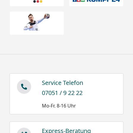
Für die richtige Interpretation der Tabelle noch
folgender Hinweis:
Das Zustandekommen kritischer Schneemengen
ist aus drei Gründen praktisch auszuschließen.
XIMAX Carports sind gut unterlüftete
Konstruktionen, hinzu kommen Dachneigung und
eine glatte Oberfläche aus Polycarbonat. Diese
Eigenschaften bewirken optimales
Service Telefon
Abrutschverhalten bei geringster
Sonneneinwirkung, selbst bei diffusem Licht.
07051 / 9 22 22
Trotzdem empfehlen wir das Dach spätestens kurz
Mo-Fr. 8-16 Uhr
vor Erreichen des angegebenen Schneelastwertes
zu räumen.
Express-Beratung