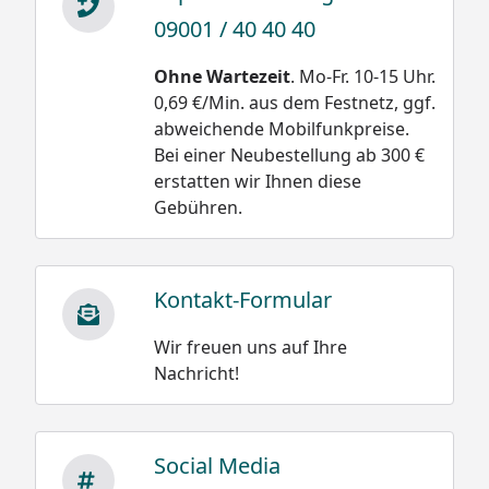
09001 / 40 40 40
Schneegewichte:
Ohne Wartezeit
. Mo-Fr. 10-15 Uhr.
Damit wäre die
Neuschnee trocken
0,69 €/Min. aus dem Festnetz, ggf.
Belastung bei einer
und locker 30 bis 50
abweichende Mobilfunkpreise.
Schneehöhe
kg/m³
Bei einer Neubestellung ab 300 €
von 20 cm oder 0,2 m
erstatten wir Ihnen diese
Neuschnee schwach
bei Altschnee:
Gebühren.
gebunden 50 bis 100
kg/m³
500 kg/m³ x 0,2 m =
100 kg /m²
Neuschnee stark
Kontakt-Formular
gebunden 100 bis 200
kg/m³
Wir freuen uns auf Ihre
Altschnee trocken
Nachricht!
200 bis 400 kg/m³
Altschnee feucht
nass 300 bis 500
Social Media
kg/m³